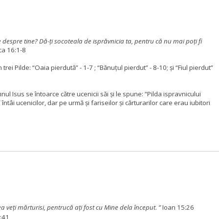
e despre tine? Dă-ţi socoteala de isprăvnicia ta, pentru că nu mai poţi fi
ca 16:1-8
trei Pilde: “Oaia pierdută” - 1-7 ; “Bănuțul pierdut” - 8-10;
și “Fiul pierdut”
ul Isus se întoarce către ucenicii săi și le spune: “Pilda ispravnicului
tâi ucenicilor, dar pe urmă și fariseilor și cărturarilor care erau iubitori
a veţi mărturisi, pentrucă aţi fost cu Mine dela început
.
”
Ioan 15:26
2:41