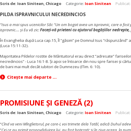
Scris de:
Ioan Sinitean, Chicago
Categorie:
Ioan Sinitean
Publicat:
PILDA ISPRAVNICULUI NECREDINCIOS
“Isus a mai spus ucenicilor Săi: “Un om bogat avea un ispravnic, care a fost pî
ispravnic…. şi Eu vă zic:
Faceţi-vă prieteni cu ajutorul bogăţiilor nedrepte,
În Evanghelia după Luca cap.15, Îl “găsim” pe Domnul Isus “răspunzând” acuza
(Luca 15:11-32).
Majoritatea Pildelor rostite de Mântuitorul erau direct “adresate” fariseilor
necredincios” - Luca 16:1-8. Și apoi se întoarce din nou spre farisei și cărtur
de bani mai mult decât iubitori de Dumnezeu (ITim. 6: 10).
Citește mai departe …
PROMISIUNE ȘI GENEZĂ (2)
Scris de:
Ioan Sinitean, Chicago
Categorie:
Ioan Sinitean
Publicat
“
Cînd va veni Mîngîietorul, pe care-L voi trimete dela Tatăl, adică Duhul ade
“
Cei ce au primit propovăduirea lui, au fost botezați; și în ziua aceea, la nu