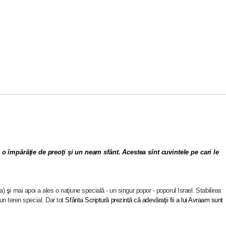
fi o împărăţie de preoţi şi un neam sfânt. Acestea sînt cuvintele pe cari le
ra)
ş
i mai apoi a ales o naţiune specială - un singur popor - poporul Israel. Stabilirea
 un teren special. Dar tot
Sfânta Scriptură prezintă că adevăraţii fii a lui Avraam sunt