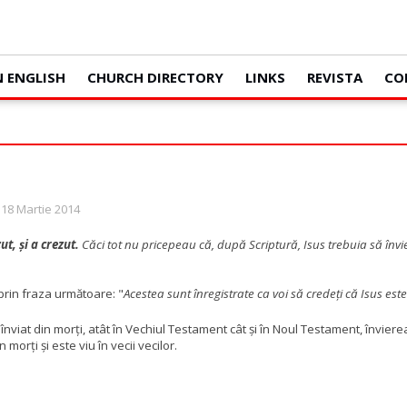
N ENGLISH
CHURCH DIRECTORY
LINKS
REVISTA
CO
 18 Martie 2014
ut, şi a crezut.
Căci tot nu pricepeau că, după Scriptură, Isus trebuia să învi
prin fraza următoare: "
Acestea sunt înregistrate ca voi să credeți că Isus est
u înviat din morți, atât în Vechiul Testament cât și în Noul Testament, învierea 
morți și este viu în vecii vecilor.