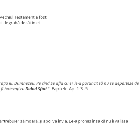
 Vechiul Testament a fost:
 degrabă decât în ​​ei.
părăţia lui Dumnezeu.
Pe cînd Se afla cu ei, le-a poruncit să nu se depărteze de
Faptele Ap. 1:3-5
 fi botezaţi cu
Duhul Sfînt
.".
 “trebuie” să moară, şi apoi va învia.
Le-a promis însa că nu îi va lăsa