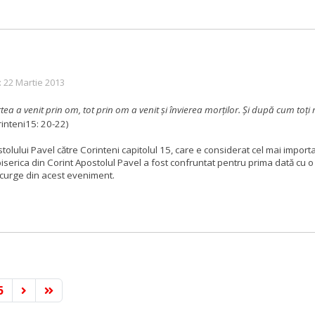
: 22 Martie 2013
ea a venit prin om, tot prin om a venit şi învierea morţilor. Şi după cum toţi mor
inteni15: 20-22)
lului Pavel către Corinteni capitolul 15, care e considerat cel mai importa
n biserica din Corint Apostolul Pavel a fost confruntat pentru prima dată cu
ecurge din acest eveniment.
5