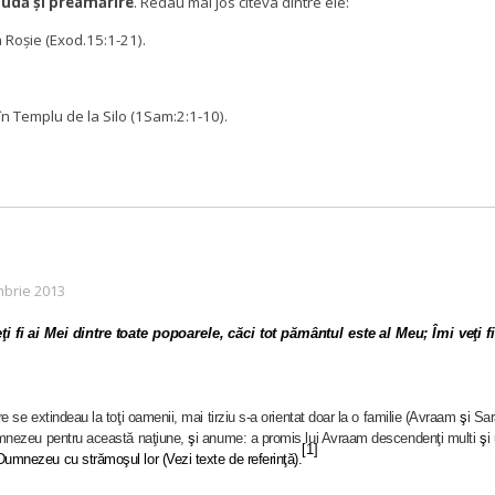
audă și preamărire
. Redau mai jos cîteva dintre ele:
 Roșie (Exod.15:1-21).
în Templu de la Silo (1Sam:2:1-10).
mbrie 2013
 fi ai Mei dintre toate popoarele, căci tot pământul este al Meu;
Îmi veţi 
 se extindeau la toţi oamenii, mai tirziu s-a orientat doar la o familie (Avraam
ş
i Sa
Dumnezeu pentru această naţiune,
ş
i anume: a promis lui Avraam descendenţi multi
ş
i
[1]
umnezeu cu strămoşul lor (Vezi texte de referinţă).