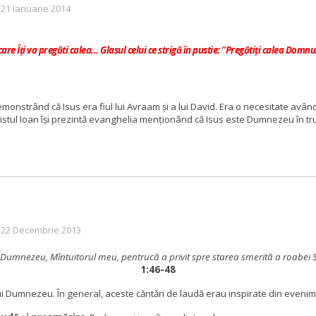
 21 Ianuarie 2014
e Îţi va pregăti calea... Glasul celui ce strigă în pustie: "Pregătiţi calea Domnulu
nstrând că Isus era fiul lui Avraam şi a lui David. Era o necesitate având 
tul Ioan îşi prezintă evanghelia menţionând că Isus este Dumnezeu în t
: 22 Decembrie 2013
n Dumnezeu, Mîntuitorul meu,
pentrucă a privit spre starea smerită a roabei S
1:46-48
ui Dumnezeu. În general, aceste căntări de laudă erau inspirate din evenime