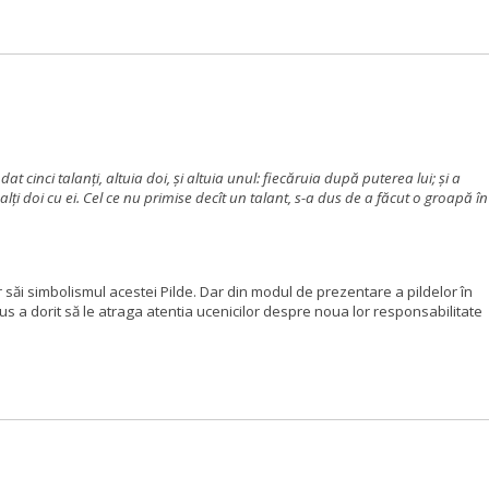
dat cinci talanţi, altuia doi, şi altuia unul: fiecăruia după puterea lui; şi a
i el alţi doi cu ei. Cel ce nu primise decît un talant, s-a dus de a făcut o groapă în
 săi
simbolismul acestei Pilde. Dar din modul de prezentare a pildelor în
s a dorit să le atraga atentia ucenicilor
despre noua lor responsabilitate