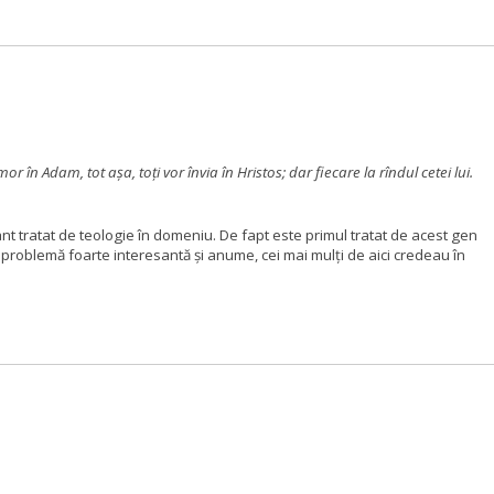
 în Adam, tot aşa, toţi vor învia în Hristos; dar fiecare la rîndul cetei lui.
nt tratat de teologie în domeniu. De fapt este primul tratat de acest gen
 o problemă foarte interesantă şi anume, cei mai mulţi de aici credeau în