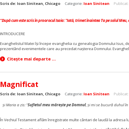
Scris de:
Ioan Sinitean, Chicago
Categorie:
Ioan Sinitean
Publicat:
“
După cum este scris în proorocul Isaia: "Iată, trimet înaintea Ta pe solul Meu, car
INTRODUCERE
Evanghelistul Matei
îşi începe evanghelia cu genealogia Domnului Isus, demo
prezentând evenimentele care au precedat naşterea Domnului. Evanghelis
Citește mai departe …
Magnificat
Scris de:
Ioan Sinitean, Chicago
Categorie:
Ioan Sinitean
Publicat
şi Maria a zis: "
Sufletul meu măreşte pe Domnul
,
şi mi se bucură duhul î
În Vechiul Testament aflăm înregistrate multe cântari de laudă la adresa l