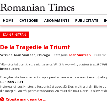
HOME
CATEGORII
ABONAMENTE
PUBLICITATE
I
IOAN SINITEAN
De la Tragedie la Triumf
Scris de:
Ioan Sinitean, Chicago
Categorie:
Ioan Sinitean
Publicat:
”
Atunci celalt ucenic, care ajunsese cel dintîi la mormînt, a intrat şi el;
şi a văz
Introducere
Evanghelistul Ioan declară scopul pentru care a scris această evanghelie 
Lui."
Ioan 20:31
Învierea lui Isus Hristos a fost unică și specială. Deși mulți alții din Biblie a
din morți nu au trăi pentru totdeauna. Au murit din nou. Dar Isus a înviat din 
Citește mai departe …