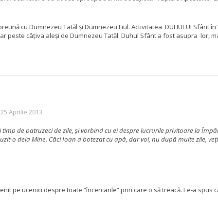
i împreună cu Dumnezeu Tatăl și Dumnezeu Fiul. Activitatea DUHULUI Sfânt în
ar peste câțiva aleși de Dumnezeu Tatăl.
Duhul Sfânt a fost asupra lor, mai
 25 Aprilie 2013
ri timp de patruzeci de zile, şi vorbind cu ei despre lucrurile privitoare la Îm
i auzit-o dela Mine. Căci Ioan a botezat cu apă, dar voi, nu după multe zile, veţi
venit pe ucenici despre toate “încercarile” prin care o să treacă.
Le-a spus că