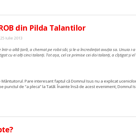
OB din Pilda Talantilor
 25 Iulie 2013
tr-o altă ţară, a chemat pe robii săi, şi le-a încredinţat avuţia sa.
Unuia i-a 
tigat cu ei alţi cinci talanţi. Tot aşa, cel ce primise cei doi talanţi, a cîştigat ş
Mântuitorul. Pare interesant faptul că Domnul Isus nu a explicat ucenicilor
e punctul de “a pleca” la Tatăl. Înainte însă de acest eveniment, Domnul Isu
pte?