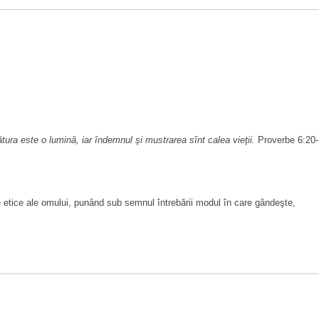
ţătura este o lumină, iar îndemnul şi mustrarea sînt calea vieţii.
Proverbe 6:20-
rile etice ale omului, punând sub semnul întrebării modul în care gândeşte,