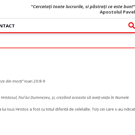
"Cercetați toate lucrurile, si păstrați ce este bun!"
Apostolul Pavel
NTACT
eze din morţi”
Ioan 20:8-9
e Hristosul, Fiul lui Dumnezeu, și, crezând aceasta să aveți viața în Numele
lui Isus Hristos a fost cu totul diferită de celelalte. Toți cei
care s-au ridicat