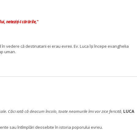
i, neteziţi-I cărările
,"
în vedere că destinatarii ei erau evreii. Ev.
Luca îşi începe evanghelia
rup uman.
ale. Căci iată că deacum încolo, toate neamurile îmi vor zice fericită,
LUCA
nte sau întîmplări deosebite în istoria poporului evreu.