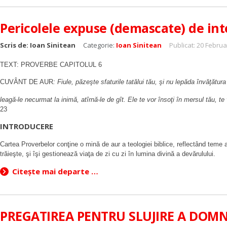
Pericolele expuse (demascate) de in
Scris de:
Ioan Sinitean
Categorie:
Ioan Sinitean
Publicat: 20 Februa
TEXT: PROVERBE CAPITOLUL 6
CUVÂNT DE AUR
: Fiule, păzeşte sfaturile tatălui tău, şi nu lepăda învăţătur
leagă-le necurmat la inimă, atîrnă-le de gît. Ele te vor însoţi în mersul tău, te
23
INTRODUCERE
Cartea Proverbelor conţine o mină de aur a teologiei biblice, reflectând teme a
trăieşte, şi îşi gestionează viaţa de zi cu zi în lumina divină a devărulului.
Citește mai departe …
PREGATIREA PENTRU SLUJIRE A DOMN