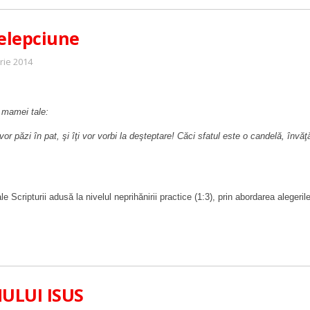
telepciune
rie 2014
a mamei tale:
 vor păzi în pat, şi îţi vor vorbi la deşteptare! Căci sfatul este o candelă, învă
le Scripturii adusă la nivelul neprihănirii practice (1:3), prin abordarea alege
ULUI ISUS