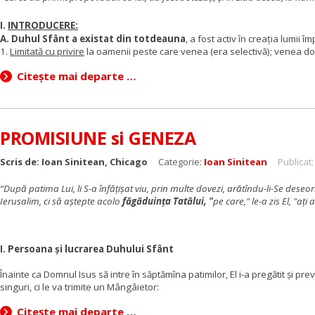
I.
INTRODUCERE:
A. Duhul Sfânt a existat din totdeauna
, a fost activ în creația lumi
1.
Limitată cu privire
la oamenii peste care venea (era selectivă); venea do
Citește mai departe …
PROMISIUNE si GENEZA
Scris de:
Ioan Sinitean, Chicago
Categorie:
Ioan Sinitean
Publicat:
“După patima Lui, li S-a înfăţişat viu, prin multe dovezi, arătîndu-li-Se deseo
Ierusalim, ci să aştepte acolo
făgăduinţa Tatălui, "
pe care," le-a zis El, "aţ
I.
Persoana şi lucrarea Duhului Sfânt
Înainte ca Domnul Isus să intre în săptămîna patimilor, El i-a pregătit şi pre
singuri, ci le va trimite un Mângâietor:
Citește mai departe …