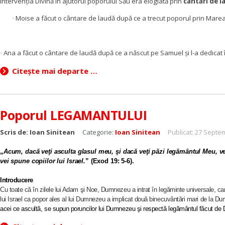
Intervenția Divină în ajutorul poporului Său era elogiată prin
cântări de l
Moise a făcut o cântare de laudă după ce a trecut poporul prin Marea
·
Ana a făcut o cântare de laudă după ce a născut pe Samuel și l-a dedicat 
·
Citește mai departe …
Poporul LEGAMANTULUI
Scris de:
Ioan Sinitean
Categorie:
Ioan Sinitean
Publicat: 27 Septe
„
Acum, dacă veţi asculta glasul meu, şi dacă veţi păzi legământul Meu, veţi
vei spune copiilor lui Israel.
” (Exod 19: 5-6).
Introducere
Cu toate că în zilele lui Adam şi Noe, Dumnezeu a intrat în legăminte universale, care
lui Israel ca popor ales al lui Dumnezeu a implicat două binecuvântări mari de la 
acei ce ascultă, se supun poruncilor lui Dumnezeu şi respectă legământul făcut de D