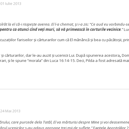
 01 Iulie 2013
rât la el că-i risipeşte averea.
El l-a chemat, şi i-a zis: “Ce aud eu vorbindu-s
 pentru ca atunci cînd veţi muri, să vă primească în corturile vecinice
.”
Lu
țiilor fariseilor și cărturarilor cum că El
mănâncă și bea cu păcătoșii, prin 
 și cărturarilor, dar le-au auzit și ucenicii Lui. După spunerea acestora
,
Domn
ari, și le spune “morala” din Luca 16:14-15. Deci, Pilda a fost adresată mai în
: 24 Mai 2013
vărului, care purcede dela Tatăl, El va mărturisi despre Mine şi voi deasemene
mărul ucenicilor s-au adaus aproape trei mii de suflete.”
Faptele Apostolilor 