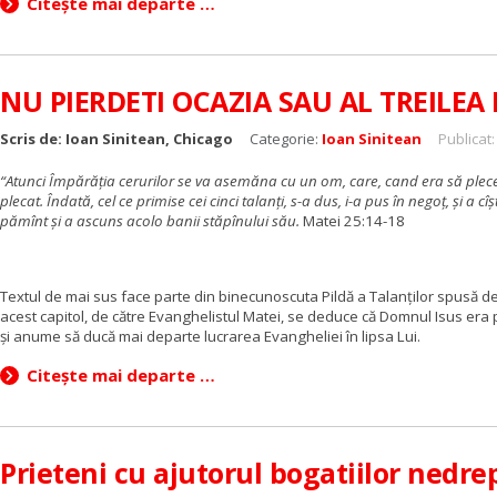
Citește mai departe …
NU PIERDETI OCAZIA SAU AL TREILEA R
Scris de:
Ioan Sinitean, Chicago
Categorie:
Ioan Sinitean
Publicat:
“Atunci Împărăţia cerurilor se va asemăna cu un om, care, cand era să plece în
plecat. Îndată, cel ce primise cei cinci talanţi, s-a dus, i-a pus în negoţ, şi a cîş
pămînt şi a ascuns acolo banii stăpînului său.
Matei 25:14-18
Textul de mai sus face parte din binecunoscuta Pildă a Talanților spusă de 
acest capitol, de către Evanghelistul Matei, se deduce că Domnul Isus era p
și anume să ducă mai departe lucrarea Evangheliei în lipsa Lui.
Citește mai departe …
Prieteni cu ajutorul bogatiilor nedre