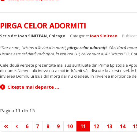
PIRGA CELOR ADORMITI
Scris de:
Ioan SINITEAN, Chicago
Categorie:
Ioan Sinitean
Publicat
“Dar acum, Hristos a înviat din morţi,
pârga celor adormiţi
. Căci dacă moart
Hristos este cel dintîi rod; apoi, la venirea Lui, cei ce sunt ai lui Hristos.”
(1 Cor
Cele două versete prezentate mai sus sunt luate din Prima Epistolă a Aposto
din lume. Nimeni altcineva nu a mai îndrăznit să-l discute la acest nivel. Î
învierea Domnului Isus din morţi dar nu credeau în învierea morţilor ce d
Citește mai departe …
Pagina 11 din 15
6
7
8
9
10
11
12
13
14
1