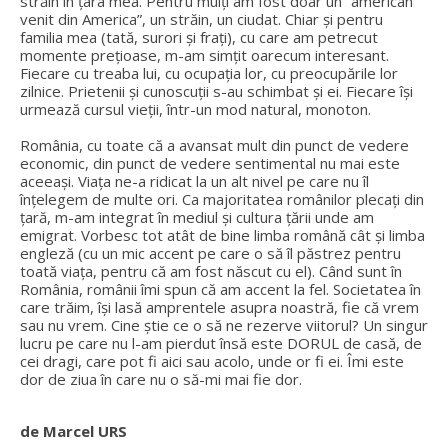
străin în țara mea. Pentru mulți am fost doar un “american
venit din America”, un străin, un ciudat. Chiar și pentru
familia mea (tată, surori și frați), cu care am petrecut
momente prețioase, m-am simțit oarecum interesant.
Fiecare cu treaba lui, cu ocupația lor, cu preocupările lor
zilnice. Prietenii și cunoscuții s-au schimbat și ei. Fiecare își
urmează cursul vieții, într-un mod natural, monoton.
România, cu toate că a avansat mult din punct de vedere
economic, din punct de vedere sentimental nu mai este
aceeași. Viața ne-a ridicat la un alt nivel pe care nu îl
înțelegem de multe ori. Ca majoritatea românilor plecați din
țară, m-am integrat în mediul și cultura țării unde am
emigrat. Vorbesc tot atât de bine limba română cât și limba
engleză (cu un mic accent pe care o să îl păstrez pentru
toată viața, pentru că am fost născut cu el). Când sunt în
România, românii îmi spun că am accent la fel. Societatea în
care trăim, își lasă amprentele asupra noastră, fie că vrem
sau nu vrem. Cine știe ce o să ne rezerve viitorul? Un singur
lucru pe care nu l-am pierdut însă este DORUL de casă, de
cei dragi, care pot fi aici sau acolo, unde or fi ei. Îmi este
dor de ziua în care nu o să-mi mai fie dor.
de Marcel URS