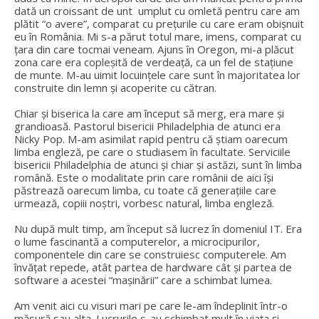
dată un croissant de unt umplut cu omletă pentru care am
plătit “o avere”, comparat cu prețurile cu care eram obișnuit
eu în România. Mi s-a părut totul mare, imens, comparat cu
țara din care tocmai veneam. Ajuns în Oregon, mi-a plăcut
zona care era copleșită de verdeață, ca un fel de stațiune
de munte. M-au uimit locuințele care sunt în majoritatea lor
construite din lemn și acoperite cu cătran.
Chiar și biserica la care am început să merg, era mare și
grandioasă. Pastorul bisericii Philadelphia de atunci era
Nicky Pop. M-am asimilat rapid pentru că știam oarecum
limba engleză, pe care o studiasem în facultate. Serviciile
bisericii Philadelphia de atunci și chiar și astăzi, sunt în limba
română. Este o modalitate prin care românii de aici își
păstrează oarecum limba, cu toate că generațiile care
urmează, copiii noștri, vorbesc natural, limba engleză.
Nu după mult timp, am început să lucrez în domeniul IT. Era
o lume fascinantă a computerelor, a microcipurilor,
componentele din care se construiesc computerele. Am
învățat repede, atât partea de hardware cât și partea de
software a acestei “mașinării” care a schimbat lumea.
Am venit aici cu visuri mari pe care le-am îndeplinit într-o
măsură sau alta. Lucrurile s-au schimbat mult în viața și