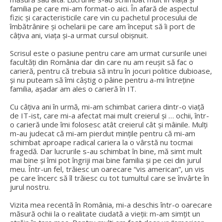
familia pe care mi-am format-o aici. În afară de aspectul
fizic și caracteristicile care vin cu pachetul procesului de
îmbătrânire și ochelarii pe care am început să îi port de
câțiva ani, viața și-a urmat cursul obișnuit.
Scrisul este o pasiune pentru care am urmat cursurile unei
facultăți din România dar din care nu am reușit să fac o
carieră, pentru că trebuia să intru în jocuri politice dubioase,
și nu puteam să îmi câștig o pâine pentru a-mi întreține
familia, așadar am ales o carieră în IT.
Cu câțiva ani în urmă, mi-am schimbat cariera dintr-o viață
de IT-ist, care mi-a afectat mai mult creierul și … ochii, într-
o carieră unde îmi folosesc atât creierul cât și mâinile. Mulți
m-au judecat că mi-am pierdut mințile pentru că mi-am
schimbat aproape radical cariera la o vârstă nu tocmai
fragedă. Dar lucrurile s-au schimbat în bine, mă simt mult
mai bine și îmi pot îngriji mai bine familia și pe cei din jurul
meu. Într-un fel, trăiesc un oarecare “vis american”, un vis
pe care încerc să îl trăiesc cu tot tumultul care se învârte în
jurul nostru.
Vizita mea recentă în România, mi-a deschis într-o oarecare
măsură ochii la o realitate ciudată a vieții: m-am simțit un