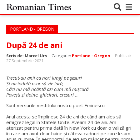
PORTLAND - OREGON
După 24 de ani
Scris de:
Marcel Urs
Categorie:
Portland - Oregon
Publicat:
27 Septembrie 2021
Trecut-au anii ca nori lungi pe șesuri
Și niciodată n-or să vie iară,
Căci nu mă-ncântă azi cum mă mișcară
Povești și doine, ghicitori, eresuri
…
Sunt versurile vestitului nostru poet Eminescu.
Anul acesta se împlinesc 24 de ani de când am ales să
emigrez legal în Statele Unite. Aveam 24 de ani. Am
aterizat pentru prima dată în New York cu doar o valiză gri
în care am avut doar haine și câteva cadouri pe care le-am
adus cu mine. În aeroportul de aici am mâncat pentru prima