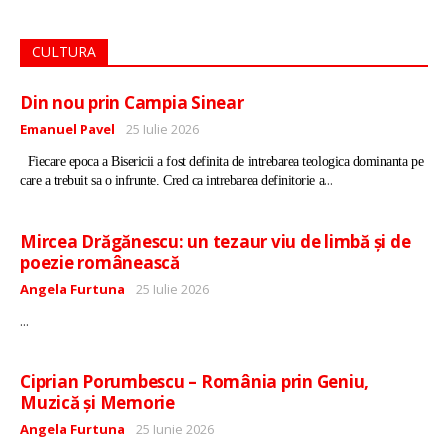
CULTURA
Din nou prin Campia Sinear
Detalii
Emanuel Pavel
25 Iulie 2026
Fiecare epoca a Bisericii a fost definita de intrebarea teologica dominanta pe
...
care a trebuit sa o infrunte. Cred ca intrebarea definitorie a
Mircea Drăgănescu: un tezaur viu de limbă și de
poezie românească
Detalii
Angela Furtuna
25 Iulie 2026
...
Ciprian Porumbescu – România prin Geniu,
Muzică și Memorie
Detalii
Angela Furtuna
25 Iunie 2026