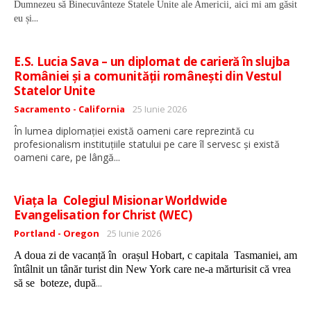
Dumnezeu să Binecuvânteze Statele Unite ale Americii, aici mi am găsit
...
eu și
E.S. Lucia Sava – un diplomat de carieră în slujba
României și a comunității românești din Vestul
Statelor Unite
Detalii
Sacramento - California
25 Iunie 2026
În lumea diplomației există oameni care reprezintă cu
profesionalism instituțiile statului pe care îl servesc și există
...
oameni care, pe lângă
Viața la Colegiul Misionar Worldwide
Evangelisation for Christ (WEC)
Detalii
Portland - Oregon
25 Iunie 2026
A doua zi de vacanță în orașul Hobart, c capitala Tasmaniei, am
întâlnit un tânăr turist din New York care ne-a mărturisit că vrea
...
să se boteze, după