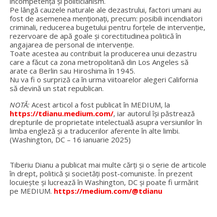
incompetență și politicianism.
Pe lângă cauzele naturale ale dezastrului, factori umani au
fost de asemenea menționați, precum: posibili incendiatori
criminali, reducerea bugetului pentru forțele de intervenție,
rezervoare de apă goale și corectitudinea politică în
angajarea de personal de intervenție.
Toate acestea au contribuit la producerea unui dezastru
care a făcut ca zona metropolitană din Los Angeles să
arate ca Berlin sau Hiroshima în 1945.
Nu va fi o surpriză ca în urma viitoarelor alegeri California
să devină un stat republican.
NOTĂ:
Acest articol a fost publicat în MEDIUM, la
https://tdianu.medium.com/
, iar autorul își păstrează
drepturile de proprietate intelectuală asupra versiunilor în
limba engleză și a traducerilor aferente în alte limbi.
(Washington, DC – 16 ianuarie 2025)
Tiberiu Dianu a publicat mai multe cărți și o serie de articole
în drept, politică și societăți post-comuniste. În prezent
locuiește și lucrează în Washington, DC și poate fi urmărit
pe MEDIUM.
https://medium.com/@tdianu