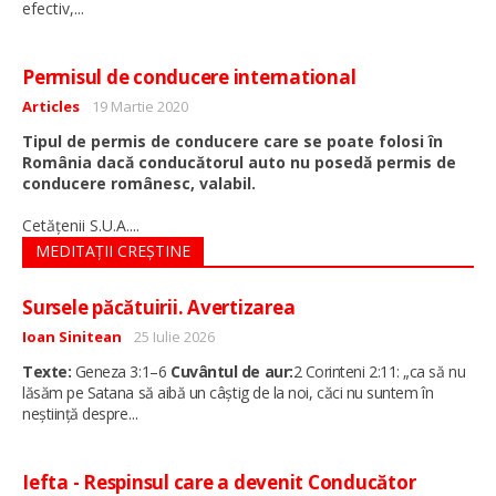
...
efectiv,
Permisul de conducere international
Detalii
Articles
19 Martie 2020
Tipul de permis de conducere care se poate folosi în
România dacă conducătorul auto nu posedă permis de
conducere românesc, valabil.
...
Cetăţenii S.U.A.
MEDITAȚII CREȘTINE
Sursele păcătuirii. Avertizarea
Detalii
Ioan Sinitean
25 Iulie 2026
Texte:
Geneza 3:1–6
Cuvântul de aur:
2 Corinteni 2:11: „ca să nu
lăsăm pe Satana să aibă un câștig de la noi, căci nu suntem în
...
neștiință despre
Iefta - Respinsul care a devenit Conducător