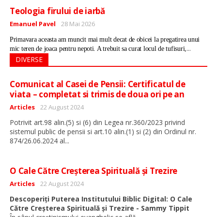
Teologia firului de iarbă
Detalii
Emanuel Pavel
28 Mai 2026
Primavara aceasta am muncit mai mult decat de obicei la pregatirea unui
...
mic teren de joaca pentru nepoti. A trebuit sa curat locul de tufisuri,
DIVERSE
Comunicat al Casei de Pensii: Certificatul de
viata – completat si trimis de doua ori pe an
Detalii
Articles
22 August 2024
Potrivit art.98 alin.(5) si (6) din Legea nr.360/2023 privind
sistemul public de pensii si art.10 alin.(1) si (2) din Ordinul nr.
...
874/26.06.2024 al
O Cale Către Creșterea Spirituală și Trezire
Detalii
Articles
22 August 2024
Descoperiți Puterea Institutului Biblic Digital: O Cale
Către Creșterea Spirituală și Trezire - Sammy Tippit
...