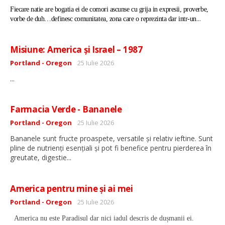
Fiecare natie are bogatia ei de comori ascunse cu grija in expresii, proverbe,
...
vorbe de duh…definesc comunitatea, zona care o reprezinta dar intr-un
Misiune: America și Israel – 1987
Detalii
Portland - Oregon
25 Iulie 2026
...
Farmacia Verde - Bananele
Detalii
Portland - Oregon
25 Iulie 2026
Bananele sunt fructe proaspete, versatile și relativ ieftine. Sunt
pline de nutrienți esențiali și pot fi benefice pentru pierderea în
...
greutate, digestie
America pentru mine și ai mei
Detalii
Portland - Oregon
25 Iulie 2026
America nu este Paradisul dar nici iadul descris de dușmanii ei.