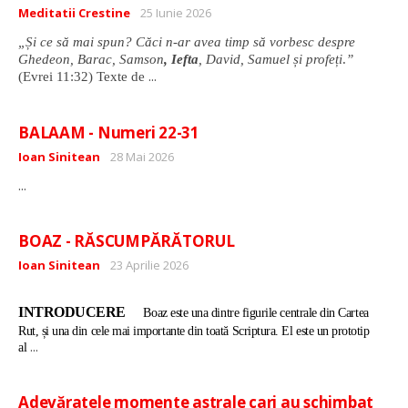
Detalii
Meditatii Crestine
25 Iunie 2026
„Și ce să mai spun? Căci n-ar avea timp să vorbesc despre
Ghedeon, Barac, Samson
, Iefta
, David, Samuel și profeți
.
”
...
(Evrei 11:32) Texte de
BALAAM - Numeri 22-31
Detalii
Ioan Sinitean
28 Mai 2026
...
BOAZ - RĂSCUMPĂRĂTORUL
Detalii
Ioan Sinitean
23 Aprilie 2026
INTRODUCERE
Boaz este una dintre figurile centrale din Cartea
Rut, și una din cele mai importante din toată Scriptura. El este un prototip
...
al
Adevăratele momente astrale cari au schimbat