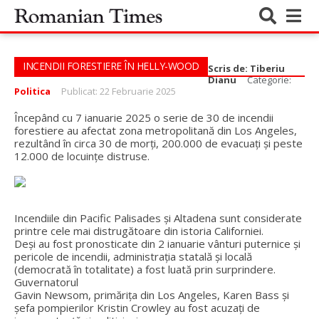
INCENDII FORESTIERE ÎN HELLY-WOOD
Scris de:
Tiberiu
Dianu
Categorie:
Politica
Publicat: 22 Februarie 2025
Începând cu 7 ianuarie 2025 o serie de 30 de incendii
forestiere au afectat zona metropolitană din Los Angeles,
rezultând în circa 30 de morți, 200.000 de evacuați și peste
12.000 de locuințe distruse.
Incendiile din Pacific Palisades și Altadena sunt considerate
printre cele mai distrugătoare din istoria Californiei.
Deși au fost pronosticate din 2 ianuarie vânturi puternice și
pericole de incendii, administrația statală și locală
(democrată în totalitate) a fost luată prin surprindere.
Guvernatorul
Gavin Newsom, primărița din Los Angeles, Karen Bass și
șefa pompierilor Kristin Crowley au fost acuzați de