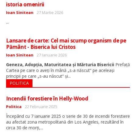
istoria omenirii
Detalii
Ioan Sinitean
27 Martie 2026
...
Lansare de carte: Cel mai scump organism de pe
Pământ - Biserica lui Cristos
Detalii
Ioan Sinitean
27 Ianuarie 2026
Geneza, Adopția, Maturitatea și Mărturia Bisericii
Prefață
Cartea pe care o aveți în mână „s-a născut“ pe aceleași
...
principii pe care „s-au născut“ și
POLITICA
Incendii forestiere în Helly-Wood
Detalii
Politica
22 Februarie 2025
Începând cu 7 ianuarie 2025 o serie de 30 de incendii forestiere
au afectat zona metropolitană din Los Angeles, rezultând în
...
circa 30 de morți,