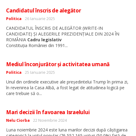
Candidatul înscris de alegător
Detalii
Politica
26 Ianuarie 2025
CANDIDATUL ÎNSCRIS DE ALEGĂTOR (WRITE-IN
CANDIDATE) ȘI ALEGERILE PREZIDENȚIALE DIN 2024 ÎN
ROMÂNIA
Cadru legislativ
...
Constituția României din 1991
Mediul înconjurător și activitatea umană
Detalii
Politica
25 Ianuarie 2025
Unul din ordinele executive ale președintelui Trump în prima zi,
în revenirea la Casa Albă, a fost legat de atitudinea logică pe
...
care trebuie să o
Mari decizii în favoarea Israelului
Detalii
Nelu Ciorba
22 Noiembrie 2024
Luna noiembrie 2024 este luna marilor decizii după câștigarea
categorică la votul popular (76,552,165 voturi (50.0%) față de