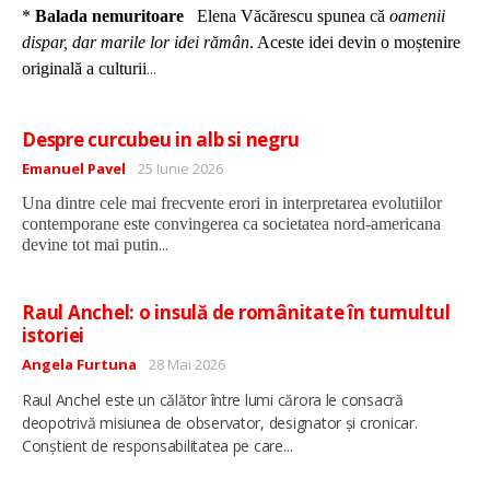
*
Balada nemuritoare
Elena Văcărescu spunea că
oamenii
dispar, dar marile lor idei rămân
. Aceste idei devin o moștenire
...
originală a culturii
Despre curcubeu in alb si negru
Detalii
Emanuel Pavel
25 Iunie 2026
Una dintre cele mai frecvente erori in interpretarea evolutiilor
contemporane este convingerea ca societatea nord-americana
...
devine tot mai putin
Raul Anchel: o insulă de românitate în tumultul
istoriei
Detalii
Angela Furtuna
28 Mai 2026
Raul Anchel este un călător între lumi cărora le consacră
deopotrivă misiunea de observator, designator și cronicar.
...
Conștient de responsabilitatea pe care