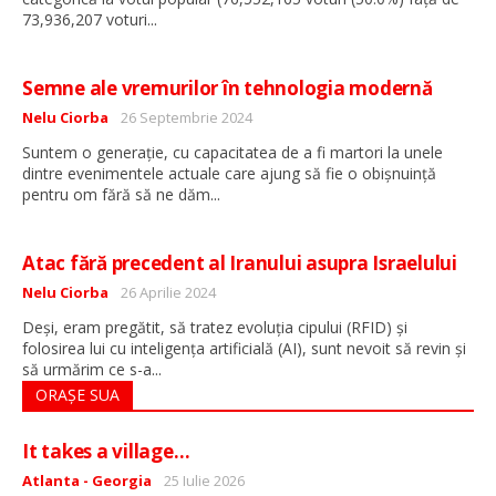
...
73,936,207 voturi
Semne ale vremurilor în tehnologia modernă
Detalii
Nelu Ciorba
26 Septembrie 2024
Suntem o generație, cu capacitatea de a fi martori la unele
dintre evenimentele actuale care ajung să fie o obișnuință
...
pentru om fără să ne dăm
Atac fără precedent al Iranului asupra Israelului
Detalii
Nelu Ciorba
26 Aprilie 2024
Deși, eram pregătit, să tratez evoluția cipului (RFID) și
folosirea lui cu inteligența artificială (AI), sunt nevoit să revin și
...
să urmărim ce s-a
ORAȘE SUA
It takes a village…
Detalii
Atlanta - Georgia
25 Iulie 2026