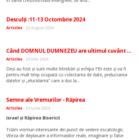
În sânul creștinismului evanghelic se află
Desculți :11-13 Octombrie 2024
Detalii
Articles
22 August 2024
Când DOMNUL DUMNEZEU are ultimul cuvânt …
Detalii
Articles
20 Iulie 2024
Deși au fost și sunt multe întrebări și echipa FBI este și va fi
pentru mult timp ocupată cu colectarea de date, prelucrarea
...
datelor și „elucidarea” care a dus la
Semne ale Vremurilor - Răpirea
Detalii
Articles
23 Iunie 2024
Israel și Răpirea Bisericii
Trăim vremuri interesante din punct de vedere escatologic.
Viteza de deplasare a informațiilor reale, imaginare și false