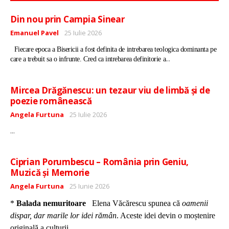
Din nou prin Campia Sinear
Detalii
Emanuel Pavel
25 Iulie 2026
Fiecare epoca a Bisericii a fost definita de intrebarea teologica dominanta pe
...
care a trebuit sa o infrunte. Cred ca intrebarea definitorie a
Mircea Drăgănescu: un tezaur viu de limbă și de
poezie românească
Detalii
Angela Furtuna
25 Iulie 2026
...
Ciprian Porumbescu – România prin Geniu,
Muzică și Memorie
Detalii
Angela Furtuna
25 Iunie 2026
*
Balada nemuritoare
Elena Văcărescu spunea că
oamenii
dispar, dar marile lor idei rămân
. Aceste idei devin o moștenire
...
originală a culturii