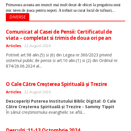
Primavara aceasta am muncit mai mult decat de obicei la pregatirea unui
...
mic teren de joaca pentru nepoti. A trebuit sa curat locul de tufisuri,
DIVERSE
Comunicat al Casei de Pensii: Certificatul de
viata – completat si trimis de doua ori pe an
Detalii
Articles
22 August 2024
Potrivit art.98 alin.(5) si (6) din Legea nr.360/2023 privind
sistemul public de pensii si art.10 alin.(1) si (2) din Ordinul nr.
...
874/26.06.2024 al
O Cale Către Creșterea Spirituală și Trezire
Detalii
Articles
22 August 2024
Descoperiți Puterea Institutului Biblic Digital: O Cale
Către Creșterea Spirituală și Trezire - Sammy Tippit
...
În sânul creștinismului evanghelic se află
Desculți :11-13 Octombrie 2024