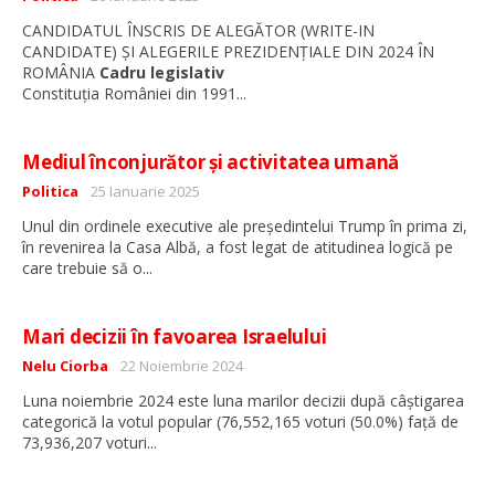
CANDIDATUL ÎNSCRIS DE ALEGĂTOR (WRITE-IN
CANDIDATE) ȘI ALEGERILE PREZIDENȚIALE DIN 2024 ÎN
ROMÂNIA
Cadru legislativ
...
Constituția României din 1991
Mediul înconjurător și activitatea umană
Detalii
Politica
25 Ianuarie 2025
Unul din ordinele executive ale președintelui Trump în prima zi,
în revenirea la Casa Albă, a fost legat de atitudinea logică pe
...
care trebuie să o
Mari decizii în favoarea Israelului
Detalii
Nelu Ciorba
22 Noiembrie 2024
Luna noiembrie 2024 este luna marilor decizii după câștigarea
categorică la votul popular (76,552,165 voturi (50.0%) față de
...
73,936,207 voturi