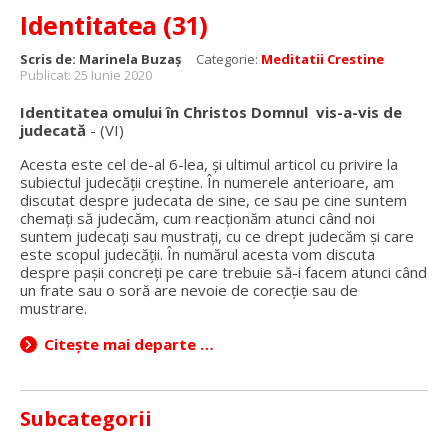
Identitatea (31)
Scris de:
Marinela Buzaș
Categorie:
Meditatii Crestine
Publicat: 25 Iunie 2020
Identitatea omului în Christos Domnul vis-a-vis de
judecată
- (VI)
Acesta este cel de-al 6-lea, și ultimul articol cu privire la
subiectul judecății creștine. În numerele anterioare, am
discutat despre judecata de sine, ce sau pe cine suntem
chemați să judecăm, cum reacționăm atunci când noi
suntem judecați sau mustrați, cu ce drept judecăm și care
este scopul judecății. În numărul acesta vom discuta
despre pașii concreți pe care trebuie să-i facem atunci când
un frate sau o soră are nevoie de corecție sau de
mustrare.
Citește mai departe …
Subcategorii