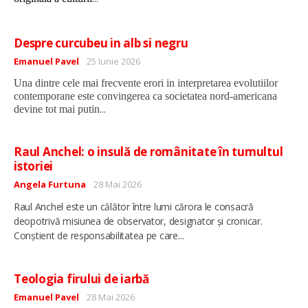
Despre curcubeu in alb si negru
Detalii
Emanuel Pavel
25 Iunie 2026
Una dintre cele mai frecvente erori in interpretarea evolutiilor
contemporane este convingerea ca societatea nord-americana
...
devine tot mai putin
Raul Anchel: o insulă de românitate în tumultul
istoriei
Detalii
Angela Furtuna
28 Mai 2026
Raul Anchel este un călător între lumi cărora le consacră
deopotrivă misiunea de observator, designator și cronicar.
...
Conștient de responsabilitatea pe care
Teologia firului de iarbă
Detalii
Emanuel Pavel
28 Mai 2026