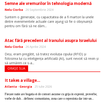
Semne ale vremurilor în tehnologia modernă
Detalii
Nelu Ciorba
26 Septembrie 2024
Suntem o generație, cu capacitatea de a fi martori la unele
dintre evenimentele actuale care ajung să fie o obișnuință
...
pentru om fără să ne dăm
Atac fără precedent al Iranului asupra Israelului
Detalii
Nelu Ciorba
26 Aprilie 2024
Deși, eram pregătit, să tratez evoluția cipului (RFID) și
folosirea lui cu inteligența artificială (AI), sunt nevoit să revin și
...
să urmărim ce s-a
ORAȘE SUA
It takes a village…
Detalii
Atlanta - Georgia
25 Iulie 2026
Fiecare natie are bogatia ei de comori ascunse cu grija in expresii, proverbe,
...
vorbe de duh…definesc comunitatea, zona care o reprezinta dar intr-un