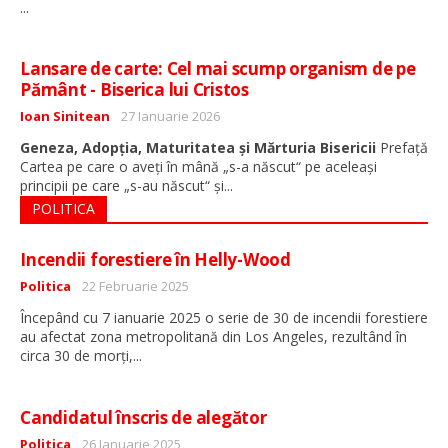
...
Lansare de carte: Cel mai scump organism de pe
Pământ - Biserica lui Cristos
Detalii
Ioan Sinitean
27 Ianuarie 2026
Geneza, Adopția, Maturitatea și Mărturia Bisericii
Prefață
Cartea pe care o aveți în mână „s-a născut“ pe aceleași
...
principii pe care „s-au născut“ și
POLITICA
Incendii forestiere în Helly-Wood
Detalii
Politica
22 Februarie 2025
Începând cu 7 ianuarie 2025 o serie de 30 de incendii forestiere
au afectat zona metropolitană din Los Angeles, rezultând în
...
circa 30 de morți,
Candidatul înscris de alegător
Detalii
Politica
26 Ianuarie 2025