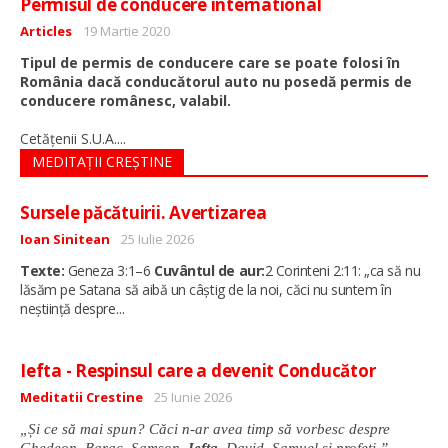
Permisul de conducere international
Detalii
Articles
19 Martie 2020
Tipul de permis de conducere care se poate folosi în
România dacă conducătorul auto nu posedă permis de
conducere românesc, valabil.
...
Cetăţenii S.U.A.
MEDITAȚII CREȘTINE
Sursele păcătuirii. Avertizarea
Detalii
Ioan Sinitean
25 Iulie 2026
Texte:
Geneza 3:1–6
Cuvântul de aur:
2 Corinteni 2:11: „ca să nu
lăsăm pe Satana să aibă un câștig de la noi, căci nu suntem în
...
neștiință despre
Iefta - Respinsul care a devenit Conducător
Detalii
Meditatii Crestine
25 Iunie 2026
„Și ce să mai spun? Căci n-ar avea timp să vorbesc despre
Ghedeon, Barac, Samson
, Iefta
, David, Samuel și profeți
.
”