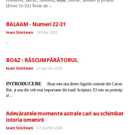
...
(Evrei 11:32) Texte de
BALAAM - Numeri 22-31
Detalii
Ioan Sinitean
28 Mai 2026
...
BOAZ - RĂSCUMPĂRĂTORUL
Detalii
Ioan Sinitean
23 Aprilie 2026
INTRODUCERE
Boaz este una dintre figurile centrale din Cartea
Rut, și una din cele mai importante din toată Scriptura. El este un prototip
...
al
Adevăratele momente astrale cari au schimbat
istoria omenirii
Detalii
Ioan Sinitean
27 Martie 2026