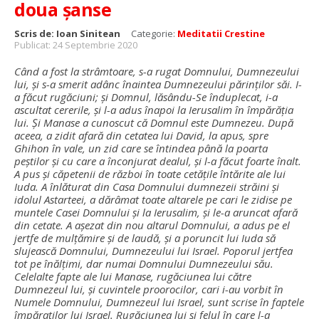
doua șanse
Scris de:
Ioan Sinitean
Categorie:
Meditatii Crestine
Publicat: 24 Septembrie 2020
Când a fost la strâmtoare, s-a rugat Domnului, Dumnezeului
lui, şi s-a smerit adânc înaintea Dumnezeului părinţilor săi. I-
a făcut rugăciuni; şi Domnul, lăsându-Se înduplecat, i-a
ascultat cererile, şi l-a adus înapoi la Ierusalim în împărăţia
lui. Şi Manase a cunoscut că Domnul este Dumnezeu. După
aceea, a zidit afară din cetatea lui David, la apus, spre
Ghihon în vale, un zid care se întindea până la poarta
peştilor şi cu care a înconjurat dealul, şi l-a făcut foarte înalt.
A pus şi căpetenii de război în toate cetăţile întărite ale lui
Iuda. A înlăturat din Casa Domnului dumnezeii străini şi
idolul Astarteei, a dărâmat toate altarele pe cari le zidise pe
muntele Casei Domnului şi la Ierusalim, şi le-a aruncat afară
din cetate. A aşezat din nou altarul Domnului, a adus pe el
jertfe de mulţămire şi de laudă, şi a poruncit lui Iuda să
slujească Domnului, Dumnezeului lui Israel. Poporul jertfea
tot pe înălţimi, dar numai Domnului Dumnezeului său.
Celelalte fapte ale lui Manase, rugăciunea lui către
Dumnezeul lui, şi cuvintele proorocilor, cari i-au vorbit în
Numele Domnului, Dumnezeul lui Israel, sunt scrise în faptele
împăraţilor lui Israel. Rugăciunea lui şi felul în care l-a