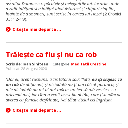
ascultat Dumnezeu, păcatele şi nelegiuirile lui, locurile unde
a zidit înălţimi şi a înălţat idoli Astarteei şi chipuri cioplite,
înainte de a se smeri, sunt scrise în cartea lui Hozai
(2 Cronici
33: 12-19).
Citește mai departe …
Trăiește ca fiu și nu ca rob
Scris de:
Ioan Sinitean
Categorie:
Meditatii Crestine
Publicat: 28 August 2020
“Dar el, drept răspuns, a zis tatălui său: “Iată,
eu îţi slujesc ca
un rob
de atîţia ani, şi niciodată nu ţi-am călcat porunca; şi
mie niciodată nu mi-ai dat măcar un ied să mă veselesc cu
prietenii mei; iar cînd a venit acest fiu al tău, care ţi-a mîncat
averea cu femeile desfrînate, i-ai tăiat viţelul cel îngrăşat.
Citește mai departe …