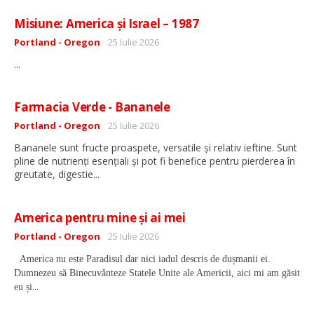
Misiune: America și Israel – 1987
Detalii
Portland - Oregon
25 Iulie 2026
...
Farmacia Verde - Bananele
Detalii
Portland - Oregon
25 Iulie 2026
Bananele sunt fructe proaspete, versatile și relativ ieftine. Sunt
pline de nutrienți esențiali și pot fi benefice pentru pierderea în
...
greutate, digestie
America pentru mine și ai mei
Detalii
Portland - Oregon
25 Iulie 2026
America nu este Paradisul dar nici iadul descris de dușmanii ei.
Dumnezeu să Binecuvânteze Statele Unite ale Americii, aici mi am găsit
...
eu și