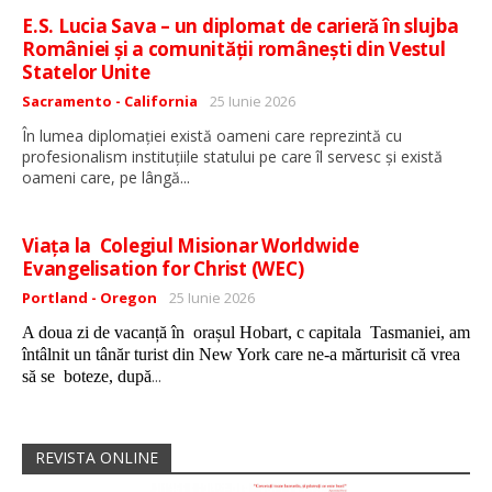
E.S. Lucia Sava – un diplomat de carieră în slujba
României și a comunității românești din Vestul
Statelor Unite
Detalii
Sacramento - California
25 Iunie 2026
În lumea diplomației există oameni care reprezintă cu
profesionalism instituțiile statului pe care îl servesc și există
...
oameni care, pe lângă
Viața la Colegiul Misionar Worldwide
Evangelisation for Christ (WEC)
Detalii
Portland - Oregon
25 Iunie 2026
A doua zi de vacanță în orașul Hobart, c capitala Tasmaniei, am
întâlnit un tânăr turist din New York care ne-a mărturisit că vrea
...
să se boteze, după
REVISTA ONLINE