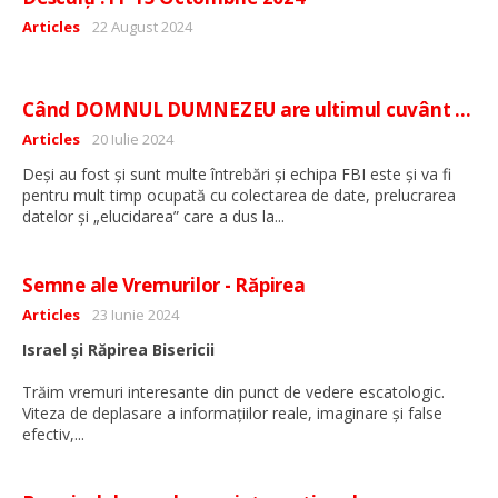
Detalii
Articles
22 August 2024
Când DOMNUL DUMNEZEU are ultimul cuvânt …
Detalii
Articles
20 Iulie 2024
Deși au fost și sunt multe întrebări și echipa FBI este și va fi
pentru mult timp ocupată cu colectarea de date, prelucrarea
...
datelor și „elucidarea” care a dus la
Semne ale Vremurilor - Răpirea
Detalii
Articles
23 Iunie 2024
Israel și Răpirea Bisericii
Trăim vremuri interesante din punct de vedere escatologic.
Viteza de deplasare a informațiilor reale, imaginare și false
...
efectiv,