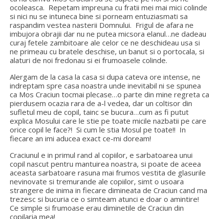
ocoleasca. Repetam impreuna cu fratii mei mai mici colinde
si nici nu se intuneca bine si porneam entuziasmati sa
raspandim vestea nasterii Domnului. Frigul de afara ne
imbujora obrajii dar nu ne putea micsora elanul…ne dadeau
curaj fetele zambitoare ale celor ce ne deschideau usa si
ne primeau cu bratele deschise, un banut si o portocala, si
alaturi de noi fredonau si ei frumoasele colinde.
Alergam de la casa la casa si dupa cateva ore intense, ne
indreptam spre casa noastra unde inevitabil ni se spunea
ca Mos Craciun tocmai plecase…o parte din mine regreta ca
pierdusem ocazia rara de a-l vedea, dar un coltisor din
sufletul meu de copil, tainc se bucura…cum as fi putut
explica Mosului care le stie pe toate micile nazbatii pe care
orice copil le face?! Si cum le stia Mosul pe toate!! In
fiecare an imi aducea exact ce-mi doream!
Craciunul e in primul rand al copiilor, e sarbatoarea unui
copil nascut pentru mantuirea noastra, si poate de aceea
aceasta sarbatoare rasuna mai frumos vestita de glasurile
nevinovate si tremurande ale copiilor, simt o usoara
strangere de inima in fiecare dimineata de Craciun cand ma
trezesc si bucuria ce o simteam atunci e doar o amintire!
Ce simple si frumoase erau diminetile de Craciun din
copilaria mea!