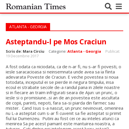
ATLANTA - GEORGIA
Asteptandu-l pe Mos Craciun
Scris de:
Mara Circiu
Categorie:
Atlanta - Georgia
Publicat:
19 Decembrie 2017
A fost odata ca niciodata, ca de n-ar fi, nu s-ar fi povesti, o
iesle saracacioasa si neinsemnata unde avea sa ia fiinta
adevarata Poveste de Craciun. E veche povestea si noua
totodata, inceputul ei se pierde in negura timpului, insa
ecoul ei strabate secole de-a randul pana in zilele noastre
si in fiecare an traim infrigurati seara de Ajun: un prunc, o
iesle si o promisiune...si an de an povestea este ascultata
de copii, parinti, nepoti, fara sa-si piarda din farmec sau
mister. Cand Isus s-a nascut, un prunc nevinovat, omenirea
nu L-a asteptat cum s-ar fi cuvenit sa fie asteptat si primit
fiul lui Dumenzeu. Putini au fost cei ce au inteles atunci ca
menirea Sa pe acest pamant este mantuirea noastra, a
tuturor. Cati dintre noi intelegem acest lucru astazi?