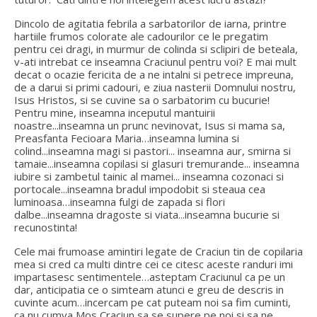
Dincolo de agitatia febrila a sarbatorilor de iarna, printre
hartiile frumos colorate ale cadourilor ce le pregatim
pentru cei dragi, in murmur de colinda si sclipiri de beteala,
v-ati intrebat ce inseamna Craciunul pentru voi? E mai mult
decat o ocazie fericita de a ne intalni si petrece impreuna,
de a darui si primi cadouri, e ziua nasterii Domnului nostru,
Isus Hristos, si se cuvine sa o sarbatorim cu bucurie!
Pentru mine, inseamna inceputul mantuirii
noastre...inseamna un prunc nevinovat, Isus si mama sa,
Preasfanta Fecioara Maria…inseamna lumina si
colind...inseamna magi si pastori... inseamna aur, smirna si
tamaie...inseamna copilasi si glasuri tremurande... inseamna
iubire si zambetul tainic al mamei... inseamna cozonaci si
portocale...inseamna bradul impodobit si steaua cea
luminoasa…inseamna fulgi de zapada si flori
dalbe...inseamna dragoste si viata...inseamna bucurie si
recunostinta!
Cele mai frumoase amintiri legate de Craciun tin de copilaria
mea si cred ca multi dintre cei ce citesc aceste randuri imi
impartasesc sentimentele…asteptam Craciunul ca pe un
dar, anticipatia ce o simteam atunci e greu de descris in
cuvinte acum…incercam pe cat puteam noi sa fim cuminti,
ca nu cumva Mos Craciun sa se supere pe noi si sa ne