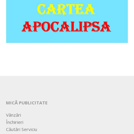
MICĂ PUBLICITATE
Vânzări
Închirieri
Căutări Serviciu