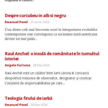
Despre curcubeu in alb si negru
Detalii
Emanuel Pavel
25 Iunie 2026
Una dintre cele mai frecvente erori in interpretarea evolutiilor
contemporane este convingerea ca societatea nord-americana
...
devine tot mai putin
Raul Anchel: o insulă de românitate în tumultul
istoriei
Detalii
Angela Furtuna
28 Mai 2026
Raul Anchel este un călător între lumi cărora le consacră
deopotrivă misiunea de observator, designator și cronicar.
...
Conștient de responsabilitatea pe care
Teologia firului de iarbă
Detalii
Emanuel Pavel
28 Mai 2026