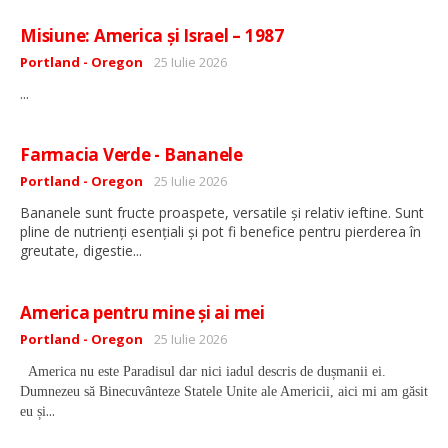
Misiune: America și Israel – 1987
Detalii
Portland - Oregon
25 Iulie 2026
...
Farmacia Verde - Bananele
Detalii
Portland - Oregon
25 Iulie 2026
Bananele sunt fructe proaspete, versatile și relativ ieftine. Sunt
pline de nutrienți esențiali și pot fi benefice pentru pierderea în
...
greutate, digestie
America pentru mine și ai mei
Detalii
Portland - Oregon
25 Iulie 2026
America nu este Paradisul dar nici iadul descris de dușmanii ei.
Dumnezeu să Binecuvânteze Statele Unite ale Americii, aici mi am găsit
...
eu și