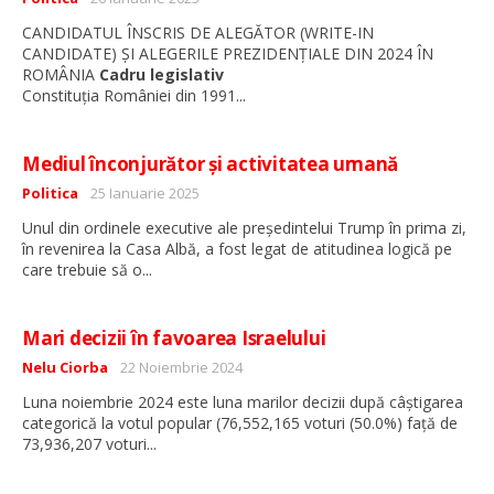
CANDIDATUL ÎNSCRIS DE ALEGĂTOR (WRITE-IN
CANDIDATE) ȘI ALEGERILE PREZIDENȚIALE DIN 2024 ÎN
ROMÂNIA
Cadru legislativ
...
Constituția României din 1991
Mediul înconjurător și activitatea umană
Detalii
Politica
25 Ianuarie 2025
Unul din ordinele executive ale președintelui Trump în prima zi,
în revenirea la Casa Albă, a fost legat de atitudinea logică pe
...
care trebuie să o
Mari decizii în favoarea Israelului
Detalii
Nelu Ciorba
22 Noiembrie 2024
Luna noiembrie 2024 este luna marilor decizii după câștigarea
categorică la votul popular (76,552,165 voturi (50.0%) față de
...
73,936,207 voturi