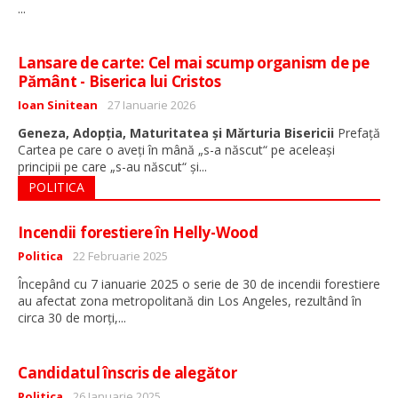
...
Lansare de carte: Cel mai scump organism de pe
Pământ - Biserica lui Cristos
Detalii
Ioan Sinitean
27 Ianuarie 2026
Geneza, Adopția, Maturitatea și Mărturia Bisericii
Prefață
Cartea pe care o aveți în mână „s-a născut“ pe aceleași
...
principii pe care „s-au născut“ și
POLITICA
Incendii forestiere în Helly-Wood
Detalii
Politica
22 Februarie 2025
Începând cu 7 ianuarie 2025 o serie de 30 de incendii forestiere
au afectat zona metropolitană din Los Angeles, rezultând în
...
circa 30 de morți,
Candidatul înscris de alegător
Detalii
Politica
26 Ianuarie 2025