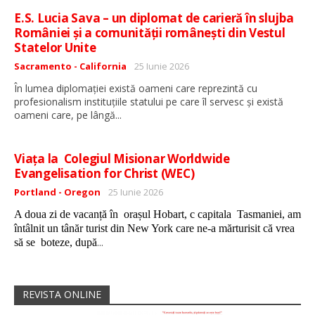
E.S. Lucia Sava – un diplomat de carieră în slujba
României și a comunității românești din Vestul
Statelor Unite
Detalii
Sacramento - California
25 Iunie 2026
În lumea diplomației există oameni care reprezintă cu
profesionalism instituțiile statului pe care îl servesc și există
...
oameni care, pe lângă
Viața la Colegiul Misionar Worldwide
Evangelisation for Christ (WEC)
Detalii
Portland - Oregon
25 Iunie 2026
A doua zi de vacanță în orașul Hobart, c capitala Tasmaniei, am
întâlnit un tânăr turist din New York care ne-a mărturisit că vrea
...
să se boteze, după
REVISTA ONLINE