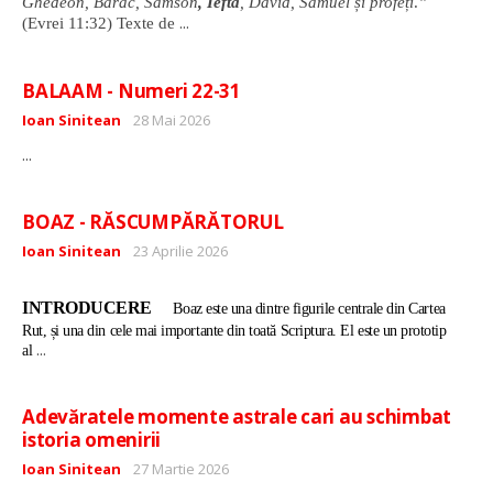
Ghedeon, Barac, Samson
, Iefta
, David, Samuel și profeți
.
”
...
(Evrei 11:32) Texte de
BALAAM - Numeri 22-31
Detalii
Ioan Sinitean
28 Mai 2026
...
BOAZ - RĂSCUMPĂRĂTORUL
Detalii
Ioan Sinitean
23 Aprilie 2026
INTRODUCERE
Boaz este una dintre figurile centrale din Cartea
Rut, și una din cele mai importante din toată Scriptura. El este un prototip
...
al
Adevăratele momente astrale cari au schimbat
istoria omenirii
Detalii
Ioan Sinitean
27 Martie 2026