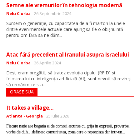
Semne ale vremurilor în tehnologia modernă
Detalii
Nelu Ciorba
26 Septembrie 2024
Suntem o generație, cu capacitatea de a fi martori la unele
dintre evenimentele actuale care ajung să fie o obișnuință
...
pentru om fără să ne dăm
Atac fără precedent al Iranului asupra Israelului
Detalii
Nelu Ciorba
26 Aprilie 2024
Deși, eram pregătit, să tratez evoluția cipului (RFID) și
folosirea lui cu inteligența artificială (AI), sunt nevoit să revin și
...
să urmărim ce s-a
ORAȘE SUA
It takes a village…
Detalii
Atlanta - Georgia
25 Iulie 2026
Fiecare natie are bogatia ei de comori ascunse cu grija in expresii, proverbe,
...
vorbe de duh…definesc comunitatea, zona care o reprezinta dar intr-un