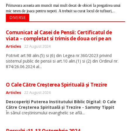
Primavara aceasta am muncit mai mult decat de obicei la pregatirea unui
...
mic teren de joaca pentru nepoti. A trebuit sa curat locul de tufisuri,
DIVERSE
Comunicat al Casei de Pensii: Certificatul de
viata – completat si trimis de doua ori pe an
Detalii
Articles
22 August 2024
Potrivit art.98 alin.(5) si (6) din Legea nr.360/2023 privind
sistemul public de pensii si art.10 alin.(1) si (2) din Ordinul nr.
...
874/26.06.2024 al
O Cale Către Creșterea Spirituală și Trezire
Detalii
Articles
22 August 2024
Descoperiți Puterea Institutului Biblic Digital: O Cale
Către Creșterea Spirituală și Trezire - Sammy Tippit
...
În sânul creștinismului evanghelic se află
Desculți :11-13 Octombrie 2024