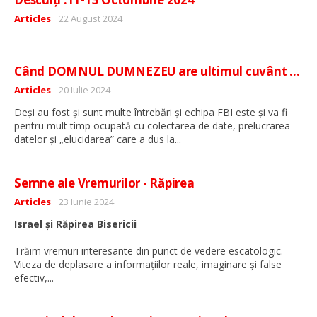
Detalii
Articles
22 August 2024
Când DOMNUL DUMNEZEU are ultimul cuvânt …
Detalii
Articles
20 Iulie 2024
Deși au fost și sunt multe întrebări și echipa FBI este și va fi
pentru mult timp ocupată cu colectarea de date, prelucrarea
...
datelor și „elucidarea” care a dus la
Semne ale Vremurilor - Răpirea
Detalii
Articles
23 Iunie 2024
Israel și Răpirea Bisericii
Trăim vremuri interesante din punct de vedere escatologic.
Viteza de deplasare a informațiilor reale, imaginare și false
...
efectiv,