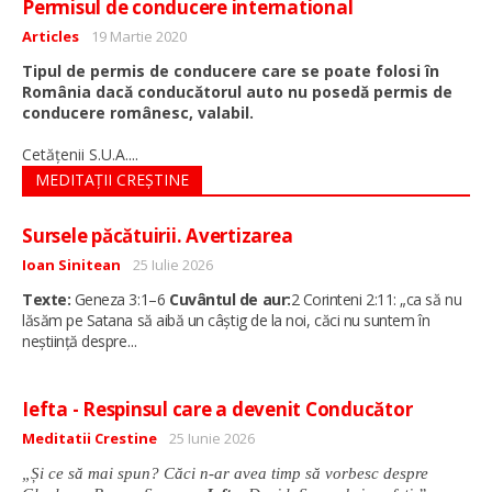
Permisul de conducere international
Detalii
Articles
19 Martie 2020
Tipul de permis de conducere care se poate folosi în
România dacă conducătorul auto nu posedă permis de
conducere românesc, valabil.
...
Cetăţenii S.U.A.
MEDITAȚII CREȘTINE
Sursele păcătuirii. Avertizarea
Detalii
Ioan Sinitean
25 Iulie 2026
Texte:
Geneza 3:1–6
Cuvântul de aur:
2 Corinteni 2:11: „ca să nu
lăsăm pe Satana să aibă un câștig de la noi, căci nu suntem în
...
neștiință despre
Iefta - Respinsul care a devenit Conducător
Detalii
Meditatii Crestine
25 Iunie 2026
„Și ce să mai spun? Căci n-ar avea timp să vorbesc despre