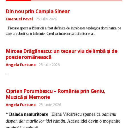
Din nou prin Campia Sinear
Detalii
Emanuel Pavel
25 Iulie 2026
Fiecare epoca a Bisericii a fost definita de intrebarea teologica dominanta pe
...
care a trebuit sa o infrunte. Cred ca intrebarea definitorie a
Mircea Drăgănescu: un tezaur viu de limbă și de
poezie românească
Detalii
Angela Furtuna
25 Iulie 2026
...
Ciprian Porumbescu – România prin Geniu,
Muzică și Memorie
Detalii
Angela Furtuna
25 Iunie 2026
*
Balada nemuritoare
Elena Văcărescu spunea că
oamenii
dispar, dar marile lor idei rămân
. Aceste idei devin o moștenire
...
originală a culturii