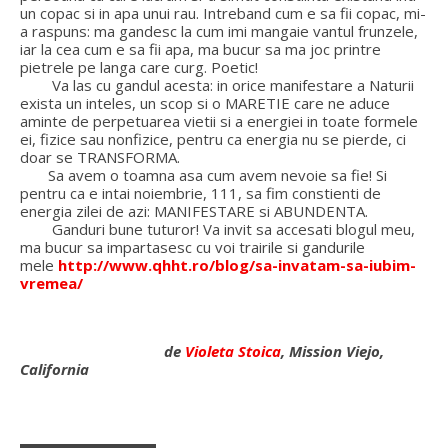
un copac si in apa unui rau. Intreband cum e sa fii copac, mi-
a raspuns: ma gandesc la cum imi mangaie vantul frunzele,
iar la cea cum e sa fii apa, ma bucur sa ma joc printre
pietrele pe langa care curg. Poetic!
Va las cu gandul acesta: in orice manifestare a Naturii
exista un inteles, un scop si o MARETIE care ne aduce
aminte de perpetuarea vietii si a energiei in toate formele
ei, fizice sau nonfizice, pentru ca energia nu se pierde, ci
doar se TRANSFORMA.
Sa avem o toamna asa cum avem nevoie sa fie! Si
pentru ca e intai noiembrie, 111, sa fim constienti de
energia zilei de azi: MANIFESTARE si ABUNDENTA.
Ganduri bune tuturor! Va invit sa accesati blogul meu,
ma bucur sa impartasesc cu voi trairile si gandurile
mele
http://www.qhht.ro/blog/sa-invatam-sa-iubim-
vremea/
de
Violeta Stoica
, Mission Viejo,
California