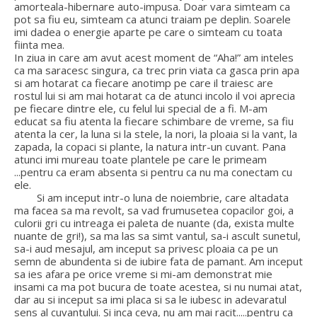
amorteala-hibernare auto-impusa. Doar vara simteam ca
pot sa fiu eu, simteam ca atunci traiam pe deplin. Soarele
imi dadea o energie aparte pe care o simteam cu toata
fiinta mea.
In ziua in care am avut acest moment de “Aha!” am inteles
ca ma saracesc singura, ca trec prin viata ca gasca prin apa
si am hotarat ca fiecare anotimp pe care il traiesc are
rostul lui si am mai hotarat ca de atunci incolo il voi aprecia
pe fiecare dintre ele, cu felul lui special de a fi. M-am
educat sa fiu atenta la fiecare schimbare de vreme, sa fiu
atenta la cer, la luna si la stele, la nori, la ploaia si la vant, la
zapada, la copaci si plante, la natura intr-un cuvant. Pana
atunci imi mureau toate plantele pe care le primeam
...pentru ca eram absenta si pentru ca nu ma conectam cu
ele.
Si am inceput intr-o luna de noiembrie, care altadata
ma facea sa ma revolt, sa vad frumusetea copacilor goi, a
culorii gri cu intreaga ei paleta de nuante (da, exista multe
nuante de gri!), sa ma las sa simt vantul, sa-i ascult sunetul,
sa-i aud mesajul, am inceput sa privesc ploaia ca pe un
semn de abundenta si de iubire fata de pamant. Am inceput
sa ies afara pe orice vreme si mi-am demonstrat mie
insami ca ma pot bucura de toate acestea, si nu numai atat,
dar au si inceput sa imi placa si sa le iubesc in adevaratul
sens al cuvantului. Si inca ceva, nu am mai racit.....pentru ca