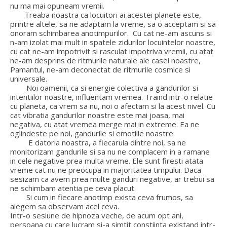
nu ma mai opuneam vremii.
Treaba noastra ca locuitori ai acestei planete este,
printre altele, sa ne adaptam la vreme, sa o acceptam si sa
onoram schimbarea anotimpurilor. Cu cat ne-am ascuns si
n-am izolat mai mult in spatele zidurilor locuintelor noastre,
cu cat ne-am impotrivit si rasculat impotriva vremii, cu atat
ne-am desprins de ritmurile naturale ale casei noastre,
Pamantul, ne-am deconectat de ritmurile cosmice si
universale.
Noi oamenii, ca si energie colectiva a gandurilor si
intentiilor noastre, influentam vremea. Traind intr-o relatie
cu planeta, ca vrem sa nu, noi o afectam si la acest nivel. Cu
cat vibratia gandurilor noastre este mai joasa, mai
negativa, cu atat vremea merge mai in extreme. Ea ne
oglindeste pe noi, gandurile si emotiile noastre.
E datoria noastra, a fiecaruia dintre noi, sa ne
monitorizam gandurile si sa nu ne complacem in a ramane
in cele negative prea multa vreme. Ele sunt firesti atata
vreme cat nu ne preocupa in majoritatea timpului. Daca
sesizam ca avem prea multe ganduri negative, ar trebui sa
ne schimbam atentia pe ceva placut.
Si cum in fiecare anotimp exista ceva frumos, sa
alegem sa observam acel ceva.
Intr-o sesiune de hipnoza veche, de acum opt ani,
persoana cu care lucram si-a simtit constiinta existand intr-