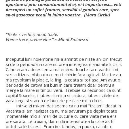
apartine si prin consimtamantul ei, vi-l impartasesc…veti
descoperi un suflet frumos, sensibil si ganduri care, sper
sa-si gaseasca ecoul in inima voastra. (Mara Circiu)
“Toate-s vechi şi nouă toate:
Vreme trece, vreme vine.” ~ Mihai Eminescu
Inceputul lunii noiembrie mi-a amintit de niste ani din trecut
si de o perioada in care nu prea intelegeam anumite lucruri.
Cand eram adolescenta ma enerva foarte tare vantul: imi
strica frizura obtinuta cu mult chin in fata oglinzii. Mai tarziu
ma revoltam la ploaie, la frig, la ceata si tot asa. Am avut o
perioada de cativa ani buni in care traiam doar pentru a
merge la mare in timpul verii. Trebuie sa recunosc ca sunt
copilul Soarelui, ii iubesc lumina si caldura, iubesc zilele de
vara lungi si starea de bucurie pe care mi-o da el.
Intr-o zi mi-am dat seama ca nu mai "traiam" decat in
vacanta si am realizat ca nu mai savuram pe deplin toate
momentele mici si mari de bucurie cu care viata mea era
presarata. Le traiam, dar nu la intensitatea la care as fi
putut sa le traiesc. Eram in standby, in pauza, ca intr-o