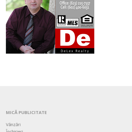
MICĂ PUBLICITATE
Vânzări
Închirieri