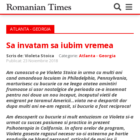
ATLANTA - GEORGIA
Sa invatam sa iubim vremea
Scris de:
Violeta Stoica
Categorie:
Atlanta - Georgia
Publicat: 23 Noiembrie 2018
Am cunoscut-o pe Violeta Stoica in urma cu multi ani
cand amandoua locuiam in Philadelphia, Pennsylvania,
marturisesc cu bucurie ca ne leaga atatea amintiri
frumoase si usor nostalgice de perioada ce-a insemnat
pentru noi doua un nou inceput, inceputul vietii de
emigrant pe taramul Americii…viata ne-a despartit dar
dupa multi ani ne-am regasit, si bucuria a fost reciproca!
Am descoperit cu bucurie si mult entuziasm ca Violeta si-a
urmat cu succes pasiunea si practica in prezent
Psihoterapia in California. In afara orelor de program,
Violeta gaseste ragazul necesar sa-si astearna pe hartie
gandurile pe blogul personal, articolul de mai jos ii