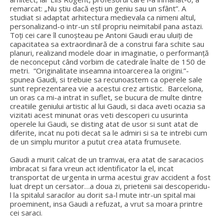
remarcat: „Nu ştiu dacă eşti un geniu sau un sfânt”. A
studiat si adaptat arhitectura medievala ca nimeni altul,
personalizand-o intr-un stil propriu neimitabil pana astazi.
Toţi cei care îl cunoşteau pe Antoni Gaudi erau uluiţi de
capacitatea sa extraordinară de a construi fara schite sau
planuri, realizand modele doar in imaginatie, o performanţă
de neconceput când vorbim de catedrale înalte de 150 de
metri. “Originalitate inseamna intoarcerea la origini.”-
spunea Gaudi, si trebuie sa recunoastem ca operele sale
sunt reprezentarea vie a acestui crez artistic. Barcelona,
un oras ca mi-a intrat in suflet, se bucura de multe dintre
creatiile geniului artistic al lui Gaudi, si daca aveti ocazia sa
vizitati acest minunat oras veti descoperi cu usurinta
operele lui Gaudi, se disting atat de usor si sunt atat de
diferite, incat nu poti decat sa le admiri si sa te intrebi cum
de un simplu muritor a putut crea atata frumusete.
Gaudi a murit calcat de un tramvai, era atat de saracacios
imbracat si fara vreun act identificator la el, incat
transportat de urgenta in urma acestui grav accident a fost
luat drept un cersator…a doua zi, prietenii sai descoperidu-
l la spitalul saracilor au dorit sa-l mute intr-un spital mai
proeminent, insa Gaudi a refuzat, a vrut sa moara printre
cei saraci.