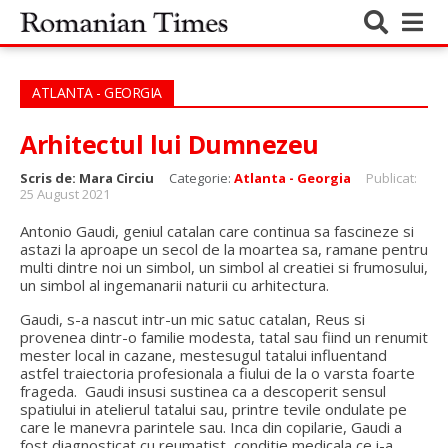
ATLANTA - GEORGIA
Arhitectul lui Dumnezeu
Scris de:
Mara Circiu
Categorie:
Atlanta - Georgia
Publicat:
25 August 2021
Antonio Gaudi, geniul catalan care continua sa fascineze si
astazi la aproape un secol de la moartea sa, ramane pentru
multi dintre noi un simbol, un simbol al creatiei si frumosului,
un simbol al ingemanarii naturii cu arhitectura.
Gaudi, s-a nascut intr-un mic satuc catalan, Reus si
provenea dintr-o familie modesta, tatal sau fiind un renumit
mester local in cazane, mestesugul tatalui influentand
astfel traiectoria profesionala a fiului de la o varsta foarte
frageda. Gaudi insusi sustinea ca a descoperit sensul
spatiului in atelierul tatalui sau, printre tevile ondulate pe
care le manevra parintele sau. Inca din copilarie, Gaudi a
fost diagnosticat cu reumatist, conditie medicala ce i-a