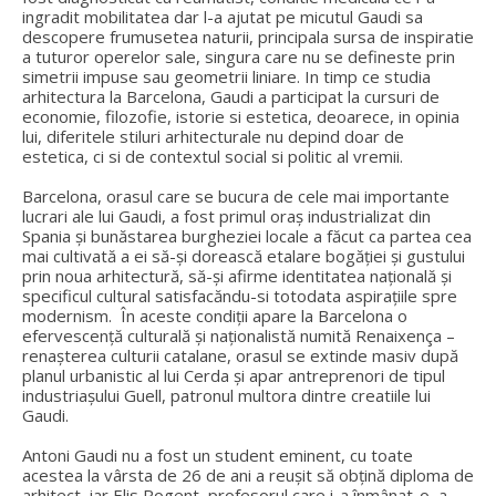
ingradit mobilitatea dar l-a ajutat pe micutul Gaudi sa
descopere frumusetea naturii, principala sursa de inspiratie
a tuturor operelor sale, singura care nu se defineste prin
simetrii impuse sau geometrii liniare. In timp ce studia
arhitectura la Barcelona, Gaudi a participat la cursuri de
economie, filozofie, istorie si estetica, deoarece, in opinia
lui, diferitele stiluri arhitecturale nu depind doar de
estetica, ci si de contextul social si politic al vremii.
Barcelona, orasul care se bucura de cele mai importante
lucrari ale lui Gaudi, a fost primul oraş industrializat din
Spania şi bunăstarea burgheziei locale a făcut ca partea cea
mai cultivată a ei să-şi dorească etalare bogăţiei şi gustului
prin noua arhitectură, să-şi afirme identitatea naţională şi
specificul cultural satisfacăndu-si totodata aspiraţiile spre
modernism. În aceste condiţii apare la Barcelona o
efervescenţă culturală şi naţionalistă numită Renaixença –
renaşterea culturii catalane, orasul se extinde masiv după
planul urbanistic al lui Cerda şi apar antreprenori de tipul
industriaşului Guell, patronul multora dintre creatiile lui
Gaudi.
Antoni Gaudi nu a fost un student eminent, cu toate
acestea la vârsta de 26 de ani a reuşit să obţină diploma de
arhitect, iar Elis Rogent, profesorul care i-a înmânat-o, a