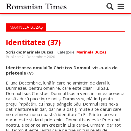
MARINELA BUZAȘ
Identitatea (37)
Scris de:
Marinela Buzaș
Categorie:
Marinela Buzaș
Publicat: 21 Decembrie 2020
Identitatea omului în Christos Domnul vis-a-vis de
prietenie (V)
E luna Decembrie, lună în care ne amintim de darul lui
Dumnezeu pentru omenire, care este chiar Fiul Său,
Domnul Isus Christos. Domnul Isus a venit în lumea aceasta
ca să aducă pace între noi și Dumnezeu, plătind pentru
prețul împăcării, cu Însuși sângele Său. Domnul Isus ne-a
dat mântuirea în dar, dar ne-a dat și multe alte daruri care
ne definesc noua noastră identitate în El. Printre aceste
daruri este și darul prieteniei. Domnul Isus este Prietenul
nostru, a celor ce am crezut în El și care-L urmăm, dar tot
El, Domnul, este liantul care ne ține uniți în relații de