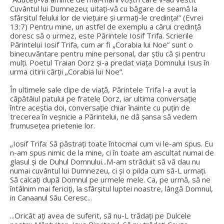
Cuvântul lui Dumnezeu; uitați-vă cu băgare de seamă la
sfârșitul felului lor de viețuire și urmați-le credința!” (Evrei
13:7) Pentru mine, un astfel de exemplu a cărui credință
doresc să o urmez, este Părintele Iosif Trifa. Scrierile
Părintelui Iosif Trifa, cum ar fi „Corabia lui Noe” sunt o
binecuvântare pentru mine personal, dar știu că și pentru
mulți. Poetul Traian Dorz și-a predat viața Domnului Isus în
urma citirii cărții „Corabia lui Noe”.
În ultimele sale clipe de viață, Părintele Trifa l-a avut la
căpătâiul patului pe fratele Dorz, iar ultima conversație
între aceștia doi, conversație chiar înainte cu puțin de
trecerea în veșnicie a Părintelui, ne dă șansa să vedem
frumusețea prietenie lor.
„Iosif Trifa: Să păstrați toate întocmai cum vi le-am spus. Eu
n-am spus nimic de la mine, ci în toate am ascultat numai de
glasul și de Duhul Domnului...M-am străduit să vă dau nu
numai cuvântul lui Dumnezeu, ci și o pilda cum să-L urmați.
Să calcați după Domnul pe urmele mele. Ca, pe urmă, să ne
întâlnim mai fericiți, la sfârșitul luptei noastre, lângă Domnul,
in Canaanul Său Ceresc...
...Oricât ați avea de suferit, să nu-L trădați pe Dulcele