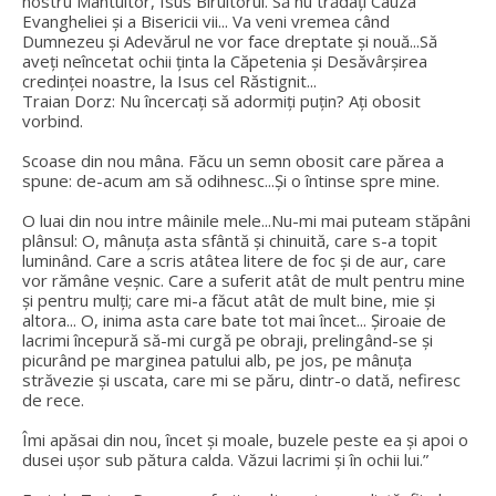
nostru Mântuitor, Isus Biruitorul. Să nu trădați Cauza
Evangheliei și a Bisericii vii... Va veni vremea când
Dumnezeu și Adevărul ne vor face dreptate și nouă...Să
aveți neîncetat ochii ținta la Căpetenia și Desăvârșirea
credinței noastre, la Isus cel Răstignit...
Traian Dorz: Nu încercați să adormiți puțin? Ați obosit
vorbind.
Scoase din nou mâna. Făcu un semn obosit care părea a
spune: de-acum am să odihnesc...Și o întinse spre mine.
O luai din nou intre mâinile mele...Nu-mi mai puteam stăpâni
plânsul: O, mânuța asta sfântă și chinuită, care s-a topit
luminând. Care a scris atâtea litere de foc și de aur, care
vor rămâne veșnic. Care a suferit atât de mult pentru mine
și pentru mulți; care mi-a făcut atât de mult bine, mie și
altora... O, inima asta care bate tot mai încet... Șiroaie de
lacrimi începură să-mi curgă pe obraji, prelingând-se și
picurând pe marginea patului alb, pe jos, pe mânuța
străvezie și uscata, care mi se păru, dintr-o dată, nefiresc
de rece.
Îmi apăsai din nou, încet și moale, buzele peste ea și apoi o
dusei ușor sub pătura calda. Văzui lacrimi și în ochii lui.”