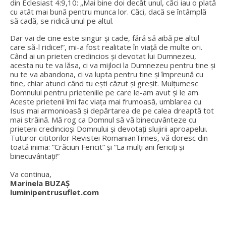
din Eclesiast 4:9,10: „Mai bine doi decât unul, căci iau o plată
cu atât mai bună pentru munca lor. Căci, dacă se întâmplă
să cadă, se ridică unul pe altul.
Dar vai de cine este singur și cade, fără să aibă pe altul
care să-l ridice!”, mi-a fost realitate în viață de multe ori.
Când ai un prieten credincios și devotat lui Dumnezeu,
acesta nu te va lăsa, ci va mijloci la Dumnezeu pentru tine și
nu te va abandona, ci va lupta pentru tine și împreună cu
tine, chiar atunci când tu ești căzut și greșit. Mulțumesc
Domnului pentru prieteniile pe care le-am avut și le am.
Aceste prietenii îmi fac viața mai frumoasă, umblarea cu
Isus mai armonioasă și depărtarea de pe calea dreaptă tot
mai străină. Mă rog ca Domnul să vă binecuvânteze cu
prieteni credincioși Domnului și devotați slujirii aproapelui.
Tuturor cititorilor Revistei RomanianTimes, vă doresc din
toată inima: “Crăciun Fericit” și “La mulți ani fericiți și
binecuvântați!”
Va continua,
Marinela BUZAȘ
luminipentrusuflet.com