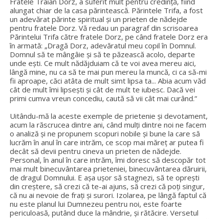
Fratele Traian Dorz, a suferit mult pentru credință, fiind
alungat chiar de la casa părintească. Părintele Trifa, a fost
un adevărat părinte spiritual și un prieten de nădejde
pentru fratele Dorz. Vă redau un paragraf din scrisoarea
Părintelui Trifa către fratele Dorz, pe când fratele Dorz era
în armată: „Dragă Dorz, adevăratul meu copil în Domnul.
Domnul să te mângâie și să te păzească acolo, departe
unde ești. Ce mult nădăjduiam că te voi avea mereu aici,
lângă mine, nu ca să te mai pun mereu la muncă, ci ca să-mi
fii aproape, căci atâta de mult simt lipsa ta... Abia acum văd
cât de mult îmi lipsești și cât de mult te iubesc. Dacă vei
primi cumva vreun concediu, caută să vii cât mai curând.”
Uitându-mă la aceste exemple de prietenie și devotament,
acum la răscrucea dintre ani, când mulți dintre noi ne facem
o analiză și ne propunem scopuri nobile și bune la care să
lucrăm în anul în care intrăm, ce scop mai măreț ar putea fi
decât să devii pentru cineva un prieten de nădejde.
Personal, în anul în care intrăm, îmi doresc să descopăr tot
mai mult binecuvântarea prieteniei, binecuvântarea dăruirii,
de dragul Domnului. E așa ușor să stagnezi, să te oprești
din creștere, să crezi că te-ai ajuns, să crezi că poți singur,
că nu ai nevoie de frați și surori. Izolarea, pe lângă faptul că
nu este planul lui Dumnezeu pentru noi, este foarte
periculoasă, putând duce la mândrie, și rătăcire. Versetul