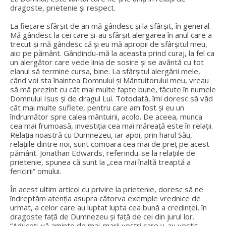
dragoste, prietenie și respect.
La fiecare sfârșit de an mă gândesc și la sfârșit, în general.
Mă gândesc la cei care și-au sfârșit alergarea în anul care a
trecut și mă gândesc că și eu mă apropii de sfârșitul meu,
aici pe pământ. Gândindu-mă la aceasta prind curaj, la fel ca
un alergător care vede linia de sosire și se avântă cu tot
elanul să termine cursa, bine. La sfârșitul alergării mele,
când voi sta înaintea Domnului și Mântuitorului meu, vreau
să mă prezint cu cât mai multe fapte bune, făcute în numele
Domnului Isus și de dragul Lui. Totodată, îmi doresc să văd
cât mai multe suflete, pentru care am fost și eu un
îndrumător spre calea mântuirii, acolo. De aceea, munca
cea mai frumoasă, investiția cea mai măreață este în relații.
Relația noastră cu Dumnezeu, iar apoi, prin harul Său,
relațiile dintre noi, sunt comoara cea mai de preț pe acest
pământ. Jonathan Edwards, referindu-se la relațiile de
prietenie, spunea că sunt la „cea mai înaltă treaptă a
fericirii” omului.
În acest ultim articol cu privire la prietenie, doresc să ne
îndreptăm atenția asupra câtorva exemple vrednice de
urmat, a celor care au luptat lupta cea bună a credinței, în
dragoste față de Dumnezeu și față de cei din jurul lor.
“Aduceți-vă aminte de mai-marii voștri care v-au vestit