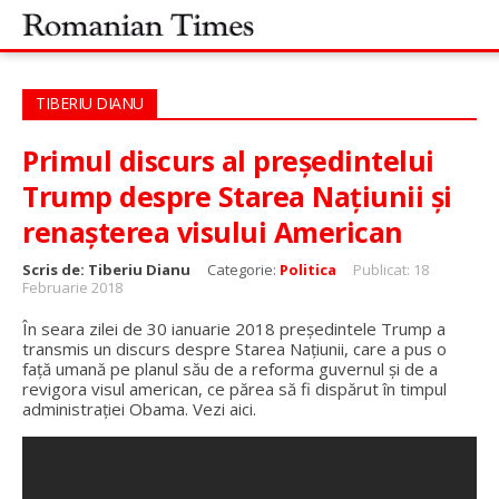
TIBERIU DIANU
Primul discurs al preşedintelui
Trump despre Starea Naţiunii şi
renaşterea visului American
Scris de:
Tiberiu Dianu
Categorie:
Politica
Publicat: 18
Februarie 2018
În seara zilei de 30 ianuarie 2018 preşedintele Trump a
transmis un discurs despre Starea Naţiunii, care a pus o
faţă umană pe planul său de a reforma guvernul și de a
revigora visul american, ce părea să fi dispărut în timpul
administraţiei Obama. Vezi aici.