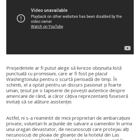
Președintele ar fi putut alege să livreze obişnuita listă
punctuală cu promisiuni, care ar fi fost pe placul
Washingtonului pentru o scurtă perioadă de timp. În
schimb, el a optat pentru un discurs pasionat și foarte
uman, ţesut pe o tapiserie de povești autentice despre
americanii de rând, ai căror câțiva reprezentanți fuseseră
invitați să se alăture asistenţei.
Astfel, ni s-a reamintit de micii proprietari de ambarcaţiuni
private, voluntari în acţiunile de salvare a oamenilor în urma
unui uragan devastator, de necunoscuţii care protejau alţi
necunoscuţi de ploaia de gloanţe de la hotelul din Las