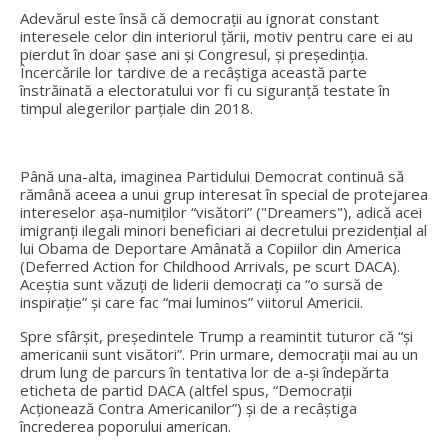
Adevărul este însă că democrații au ignorat constant
interesele celor din interiorul ţării, motiv pentru care ei au
pierdut în doar șase ani şi Congresul, și președinția.
Încercările lor tardive de a recâștiga această parte
înstrăinată a electoratului vor fi cu siguranţă testate în
timpul alegerilor parţiale din 2018.
Până una-alta, imaginea Partidului Democrat continuă să
rămână aceea a unui grup interesat în special de protejarea
intereselor așa-numiţilor “visători” ("Dreamers"), adică acei
imigranţi ilegali minori beneficiari ai decretului prezidenţial al
lui Obama de Deportare Amânată a Copiilor din America
(Deferred Action for Childhood Arrivals, pe scurt DACA).
Aceştia sunt văzuţi de liderii democraţi ca “o sursă de
inspiraţie” și care fac “mai luminos” viitorul Americii.
Spre sfârşit, preşedintele Trump a reamintit tuturor că “şi
americanii sunt visători”. Prin urmare, democrații mai au un
drum lung de parcurs în tentativa lor de a-și îndepărta
eticheta de partid DACA (altfel spus, “Democrații
Acţionează Contra Americanilor”) și de a recâştiga
încrederea poporului american.