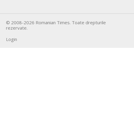
©
2008-2026
Romanian Times
. Toate drepturile
rezervate.
Login