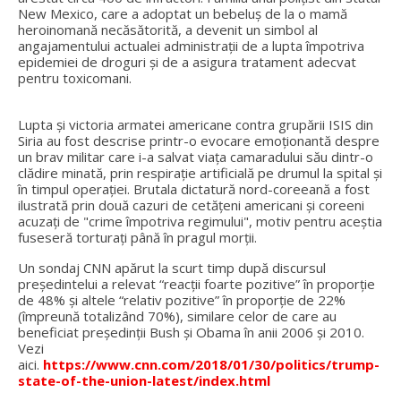
New Mexico, care a adoptat un bebeluş de la o mamă
heroinomană necăsătorită, a devenit un simbol al
angajamentului actualei administrații de a lupta împotriva
epidemiei de droguri și de a asigura tratament adecvat
pentru toxicomani.
Lupta și victoria armatei americane contra grupării ISIS din
Siria au fost descrise printr-o evocare emoţionantă despre
un brav militar care i-a salvat viața camaradului său dintr-o
clădire minată, prin respiraţie artificială pe drumul la spital şi
în timpul operaţiei. Brutala dictatură nord-coreeană a fost
ilustrată prin două cazuri de cetăţeni americani şi coreeni
acuzați de "crime împotriva regimului", motiv pentru aceştia
fuseseră torturaţi până în pragul morții.
Un sondaj CNN apărut la scurt timp după discursul
preşedintelui a relevat “reacții foarte pozitive” în proporţie
de 48% şi altele “relativ pozitive” în proporţie de 22%
(împreună totalizând 70%), similare celor de care au
beneficiat președinții Bush şi Obama în anii 2006 şi 2010.
Vezi
aici.
https://www.cnn.com/2018/01/30/politics/trump-
state-of-the-union-latest/index.html