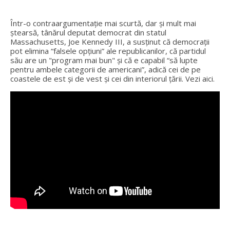
Într-o contraargumentaţie mai scurtă, dar şi mult mai
ştearsă, tânărul deputat democrat din statul
Massachusetts, Joe Kennedy III, a susținut că democrații
pot elimina “falsele opțiuni” ale republicanilor, că partidul
său are un "program mai bun" și că e capabil “să lupte
pentru ambele categorii de americani”, adică cei de pe
coastele de est şi de vest şi cei din interiorul ţării. Vezi aici.