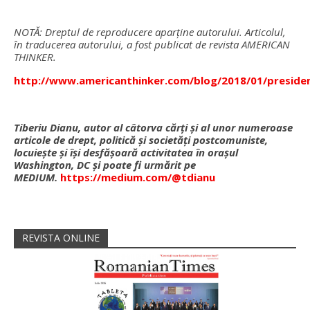
NOT
Ă: Dreptul de reproducere aparţine autorului.
Articolul,
în traducerea autorului, a fost publicat de revista AMERICAN
THINKER.
http://www.americanthinker.com/blog/2018/01/preside
Tiberiu Dianu, autor al câtorva cărţi şi al unor numeroase
articole de drept, politică şi societăţi postcomuniste,
locuieşte şi îşi desfăşoară activitatea în oraşul
Washington, DC şi poate fi urmărit pe
MEDIUM.
https://medium.com/@tdianu
REVISTA ONLINE