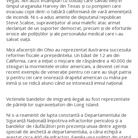
Vegas. Am auzit întâmplări cu soldaţi care salvau vieţi în
timpul uraganului Harvey din Texas şi cu pompieri care
evacuau copii dintr-o tabără californiană de vară amenințată
de incendii. Ni s-a adus aminte de deputatul republican
Steve Scalise, supravieţuitor al unui malefic atac armat
declanşat de un suporter democrat, precum şi de eforturile
eroice ale poliţiştilor şi ale personalului medical care i-au
salvat viața.
Micii afacerişti din Ohio au reprezentat ilustrarea succesului
reformei fiscale a președintelui. Un băiat de 12 ani din
California, care a iniţiat o mișcare de răspândire a 40.000 de
steaguri la mormintele eroilor americani, a devenit cel mai
recent exemplu de veneraţie pentru cei care au slujit patria
și pentru cei care onorează drapelul american cu mâna pe
inimă și se ridică atunci când se intonează imnul național.
Victimele bandelor de imigranți ilegali au fost reprezentate
de părinții lor supraviețuitori din Long Island.
Ni s-a reamintit de lupta constantă a Departamentului de
Siguranţă Naţională împotriva infractorilor periculoşi şi a
bandelor de răufăcători prin prezența unuia dintre agenții
speciali de anchetă ai departamentului, a cărui echipă a
arestat circa 400 de infractori. Familia unui poliţist din statul