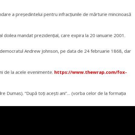
are a preşedintelui pentru infracţiunile de mărturie mincinoasă
-al doilea mandat prezidențial, care expira la 20 ianuarie 2001.
st democratul Andrew Johnson, pe data de 24 februarie 1868, dar
 ani de la acele evenimente.
https://www.thewrap.com/fox-
dre Dumas). “După toţi aceşti ani”… (vorba celor de la formaţia