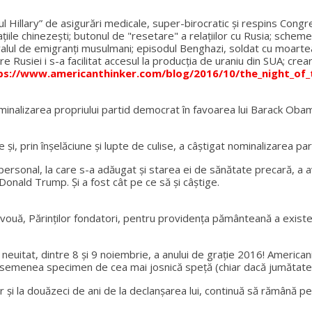
l Hillary” de asigurări medicale, super-birocratic şi respins Congre
ațiile chinezești; butonul de "resetare" a relaţiilor cu Rusia; schem
valul de emigranţi musulmani; episodul Benghazi, soldat cu moartea 
Rusiei i s-a facilitat accesul la producţia de uraniu din SUA; crea
ps://www.americanthinker.com/blog/2016/10/the_night_o
inalizarea propriului partid democrat în favoarea lui Barack Obama
şi, prin înşelăciune şi lupte de culise, a câştigat nominalizarea pa
 personal, la care s-a adăugat şi starea ei de sănătate precară, a a
Donald Trump. Şi a fost cât pe ce să şi câştige.
ouă, Părinţilor fondatori, pentru providenţa pământeană a existenţ
 neuitat, dintre 8 şi 9 noiembrie, a anului de graţie 2016! American
n asemenea specimen de cea mai josnică speţă (chiar dacă jumătate d
 şi la douăzeci de ani de la declanşarea lui, continuă să rămână pe