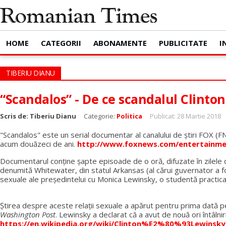
HOME
CATEGORII
ABONAMENTE
PUBLICITATE
I
TIBERIU DIANU
“Scandalos” - De ce scandalul Clinto
Scris de:
Tiberiu Dianu
Categorie:
Politica
Publicat: 28 Martie 2018
"Scandalos" este un serial documentar al canalului de ştiri FOX 
acum douăzeci de ani.
http://www.foxnews.com/entertainment
Documentarul conține șapte episoade de o oră, difuzate în zilele d
denumită Whitewater, din statul Arkansas (al cărui guvernator a fost 
sexuale ale președintelui cu Monica Lewinsky, o studentă practica
Ştirea despre aceste relaţii sexuale a apărut pentru prima dată 
Washington Post
. Lewinsky a declarat că a avut de nouă ori întâlnir
https://en.wikipedia.org/wiki/Clinton%E2%80%93Lewinsky