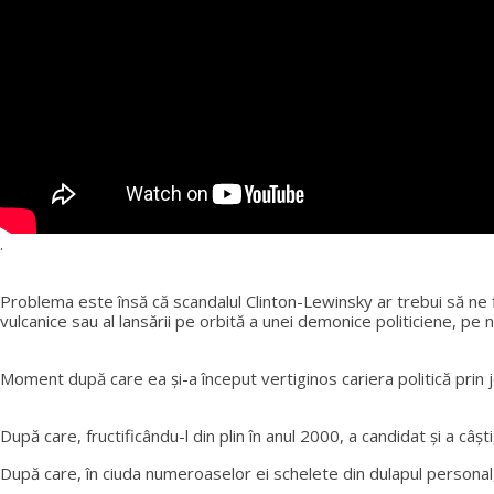
.
Problema este însă că scandalul Clinton-Lewinsky ar trebui să ne
vulcanice sau al lansării pe orbită a unei demonice politiciene, pe 
Moment după care ea şi-a început vertiginos cariera politică prin joc
După care, fructificându-l din plin în anul 2000, a candidat şi a câş
După care, în ciuda numeroaselor ei schelete din dulapul personal,