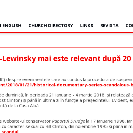
N ENGLISH
CHURCH DIRECTORY
LINKS
REVISTA
CO
n-Lewinsky mai este relevant după 20 
(FNC) despre evenimentele care au condus la procedura de suspenda
/2018/01/21/historical-documentary-series-scandalous-beg
e duminică, în perioada 21 ianuarie - 4 martie 2018, și relatează 
Clinton) şi până în ultima zi în funcţie a președintelui. Evident, est
ntă de la Casa Albă.
pe website-ul conservator
Raportul Drudge
la 17 ianuarie 1998, iar
i cu caracter sexual cu Bill Clinton, din noiembrie 1995 şi până în m
_scandal