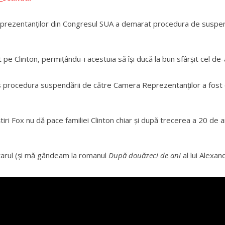
eprezentanţilor din Congresul SUA a demarat procedura de suspend
 pe Clinton, permiţându-i acestuia să își ducă la bun sfârşit cel de
cess procedura suspendării de către Camera Reprezentanților a fo
 ştiri Fox nu dă pace familiei Clinton chiar şi după trecerea a 20 de
tarul (şi mă gândeam la romanul
După douăzeci de ani
al lui Alexan