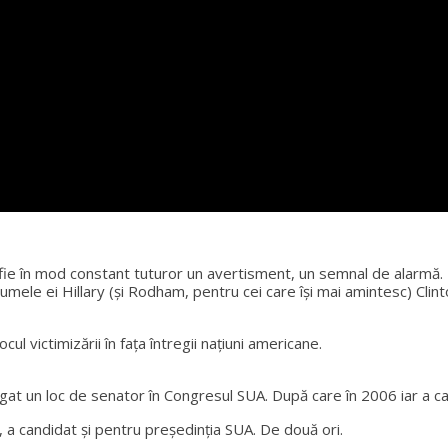
 fie în mod constant tuturor un avertisment, un semnal de alarmă.
numele ei Hillary (şi Rodham, pentru cei care îşi mai amintesc) Clin
ul victimizării în fața întregii națiuni americane.
tigat un loc de senator în Congresul SUA. După care în 2006 iar a can
 a candidat şi pentru preşedinţia SUA. De două ori.