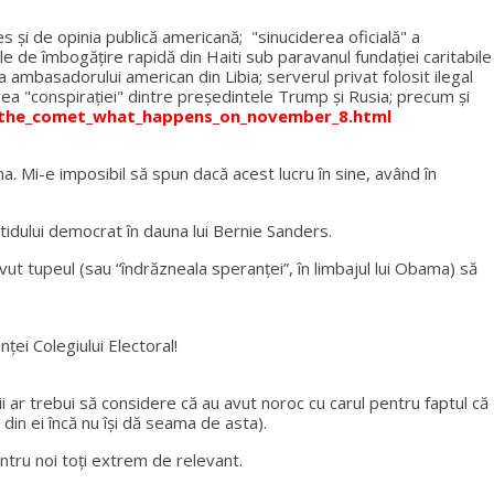
s şi de opinia publică americană; "sinuciderea oficială" a
ele de îmbogăţire rapidă din Haiti sub paravanul fundaţiei caritabile
ambasadorului american din Libia; serverul privat folosit ilegal
rea "conspiraţiei" dintre preşedintele Trump şi Rusia; precum și
f_the_comet_what_happens_on_november_8.html
. Mi-e imposibil să spun dacă acest lucru în sine, având în
rtidului democrat în dauna lui Bernie Sanders.
vut tupeul (sau “îndrăzneala speranţei”, în limbajul lui Obama) să
ei Colegiului Electoral!
ii ar trebui să considere că au avut noroc cu carul pentru faptul că
in ei încă nu își dă seama de asta).
ntru noi toţi extrem de relevant.