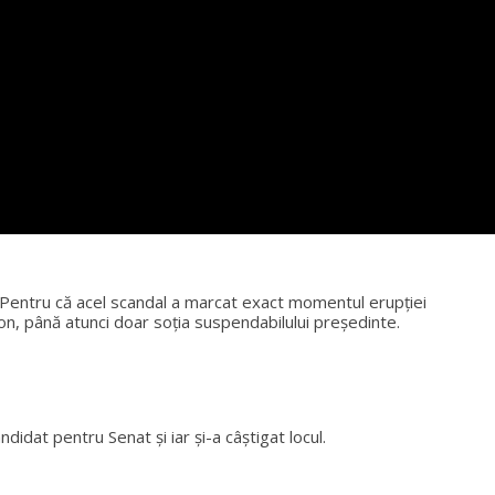
 Pentru că acel scandal a marcat exact momentul erupţiei
ton, până atunci doar soția suspendabilului președinte.
didat pentru Senat şi iar şi-a câștigat locul.