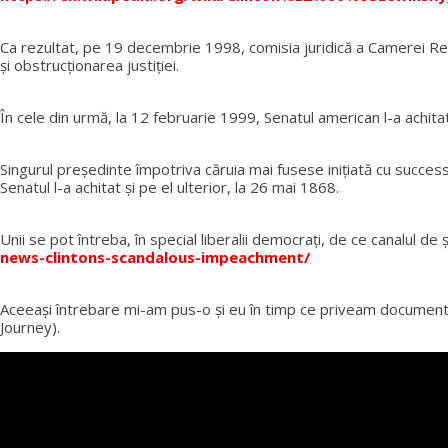
Ca rezultat, pe 19 decembrie 1998, comisia juridică a Camerei R
şi obstrucţionarea justiției.
În cele din urmă, la 12 februarie 1999, Senatul american l-a achitat
Singurul președinte împotriva căruia mai fusese iniţiată cu suc
Senatul l-a achitat şi pe el ulterior, la 26 mai 1868.
Unii se pot întreba, în special liberalii democraţi, de ce canalul de
news-clintons-scandalous-impeachment/
Aceeaşi întrebare mi-am pus-o şi eu în timp ce priveam documen
Journey).