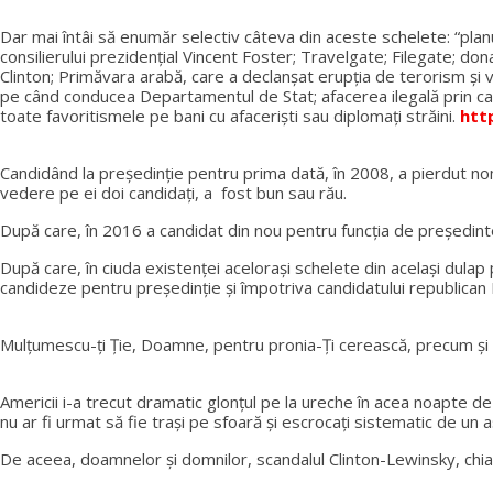
Dar mai întâi să enumăr selectiv câteva din aceste schelete: “planu
consilierului prezidenţial Vincent Foster; Travelgate; Filegate; don
Clinton; Primăvara arabă, care a declanşat erupţia de terorism şi 
pe când conducea Departamentul de Stat; afacerea ilegală prin care 
toate favoritismele pe bani cu afacerişti sau diplomaţi străini.
htt
Candidând la preşedinţie pentru prima dată, în 2008, a pierdut nom
vedere pe ei doi candidaţi, a fost bun sau rău.
După care, în 2016 a candidat din nou pentru funcţia de preşedinte 
După care, în ciuda existenţei acelorași schelete din același dulap
candideze pentru preşedinţie şi împotriva candidatului republican 
Mulţumescu-ţi Ţie, Doamne, pentru pronia-Ţi cerească, precum şi v
Americii i-a trecut dramatic glonţul pe la ureche în acea noapte de
nu ar fi urmat să fie traşi pe sfoară și escrocaţi sistematic de u
De aceea, doamnelor și domnilor, scandalul Clinton-Lewinsky, chiar