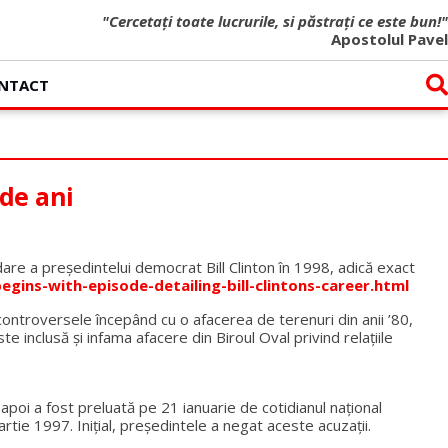
"Cercetați toate lucrurile, si păstrați ce este bun!"
Apostolul Pavel
NTACT
de ani
re a președintelui democrat Bill Clinton în 1998, adică exact
ins-with-episode-detailing-bill-clintons-career.html
controversele începând cu o afacerea de terenuri din anii ’80,
e inclusă şi infama afacere din Biroul Oval privind relațiile
 apoi a fost preluată pe 21 ianuarie de cotidianul naţional
artie 1997. Iniţial, preşedintele a negat aceste acuzaţii.