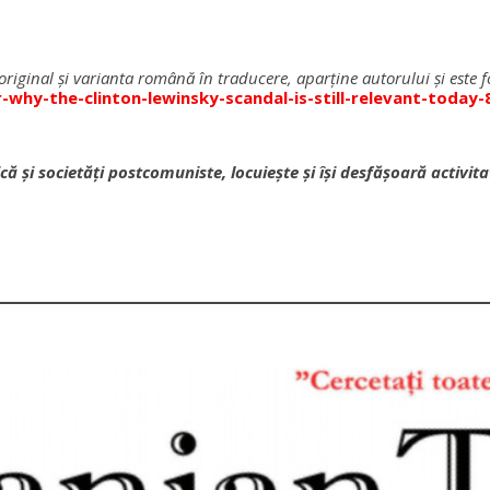
riginal şi varianta română în traducere, aparţine autorului şi este fo
why-the-clinton-lewinsky-scandal-is-still-relevant-today
tică și societăţi postcomuniste, locuieşte şi îşi desfăşoară activ