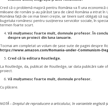
Cred că o problemă majoră pentru România va fi una economică din c
milioane de români şi-au părăsit ţara de când România a intrat în
România față de cei mai tineri crește, iar tinerii sunt obligați să
bugetului românesc pentru susţinerea serviciilor sociale, în speci
termen foarte scurt.
Vă mulțumesc foarte mult, domnule profesor. În concluzi
despre un proiect din luna ianuarie.
Tocmai am completat un volum de șase sute de pagini despre 
https://www.amazon.com/Romania-under-Communism-Deg
Cred că la editura Routledge.
La Routledge, da, publicat de Routledge, iar data publicării sale 
proiect.
Vă mulțumesc foarte mult, domnule profesor.
Cu plăcere.
NOTĂ – Dreptul de reproducere a articolului, în variantele engleză ş