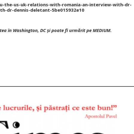
u-the-us-uk-relations-with-romania-an-interview-with-dr-
ith-dr-dennis-deletant-5be015932e10
itatea în Washington, DC şi poate fi urmărit pe MEDIUM.