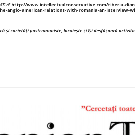
VATIVE
http://www.intellectualconservative.com/tiberiu-dian
e-anglo-american-relations-with-romania-an-interview-w
tică și societăţi postcomuniste, locuieşte şi îşi desfăşoară activ