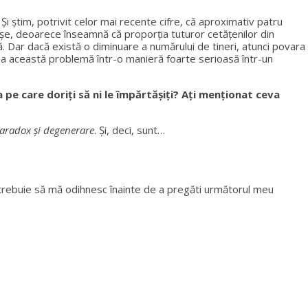
i știm, potrivit celor mai recente cifre, că aproximativ patru
așe, deoarece înseamnă că proporția tuturor cetățenilor din
tă. Dar dacă există o diminuare a numărului de tineri, atunci povara
rda această problemă într-o manieră foarte serioasă într-un
pe care doriţi să ni le împărtășiţi? Ați menționat ceva
radox și degenerare
. Și, deci, sunt…
i, trebuie să mă odihnesc înainte de a pregăti următorul meu