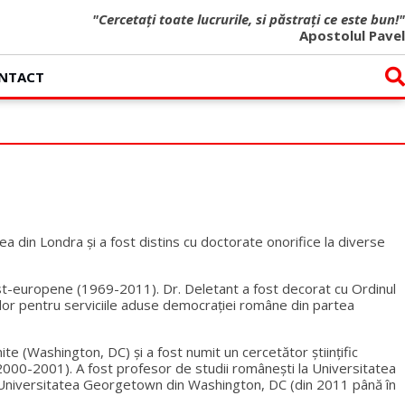
"Cercetați toate lucrurile, si păstrați ce este bun!"
Apostolul Pavel
NTACT
a din Londra și a fost distins cu doctorate onorifice la diverse
 est-europene (1969-2011). Dr. Deletant a fost decorat cu Ordinul
ndor pentru serviciile aduse democrației române din partea
e (Washington, DC) și a fost numit un cercetător ştiinţific
(2000-2001). A fost profesor de studii românești la Universitatea
a Universitatea Georgetown din Washington, DC (din 2011 până în