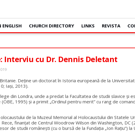
N ENGLISH
CHURCH DIRECTORY
LINKS
REVISTA
CO
: Interviu cu Dr. Dennis Deletant
2019
itanie. Deține un doctorat în Istoria europeană de la Universitate
0; Iași, 2013).
lege din Londra, unde a predat la Facultatea de studii slavice și
âne (OBE, 1995) și a primit „Ordinul pentru merit” cu rang de coma
locaustului de la Muzeul Memorial al Holocaustului din Statele Unit
oiul Rece, finanțat de Centrul Woodrow Wilson din Washington, DC 
or de studii româneşti (cu o bursă de la Fundaţia „Ion Rațiu”) l