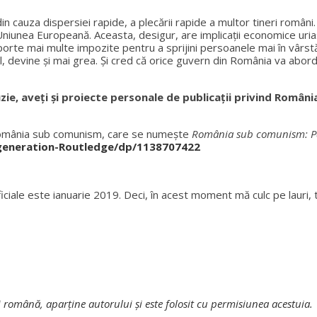
auza dispersiei rapide, a plecării rapide a multor tineri români. Ș
 Uniunea Europeană. Aceasta, desigur, are implicații economice uri
 suporte mai multe impozite pentru a sprijini persoanele mai în vârs
al, devine și mai grea. Și cred că orice guvern din România va abo
e, aveţi şi proiecte personale de publicaţii privind România 
România sub comunism, care se numește
România sub comunism: Pa
eneration-Routledge/dp/1138707422
oficiale este ianuarie 2019. Deci, în acest moment mă culc pe laur
i română, aparţine autorului şi este folosit cu permisiunea acestuia.