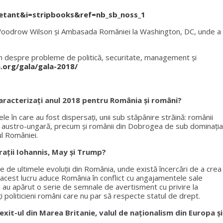
etant&i=stripbooks&ref=nb_sb_noss_1
ul Woodrow Wilson şi Ambasada României la Washington, DC, unde a
on despre probleme de politică, securitate, management și
a.org/gala/gala-2018/
aracterizaţi anul 2018 pentru România și români?
e în care au fost dispersați, unii sub stăpânire străină: românii
ia austro-ungară, precum şi românii din Dobrogea de sub dominaţia
ul României.
rații Iohannis, May și Trump?
te de ultimele evoluții din România, unde există încercări de a crea
r, acest lucru aduce România în conflict cu angajamentele sale
i au apărut o serie de semnale de avertisment cu privire la
i politicieni români care nu par să respecte statul de drept.
it-ul din Marea Britanie, valul de naționalism din Europa și