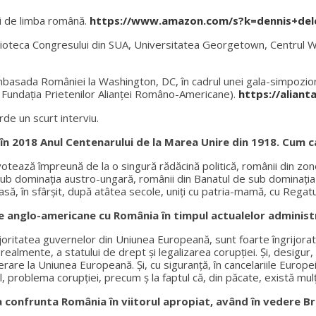
ri de limba română.
https://www.amazon.com/s?k=dennis+del
 Biblioteca Congresului din SUA, Universitatea Georgetown, Centr
Ambasada României la Washington, DC, în cadrul unei gala-simpozi
e Fundația Prietenilor Alianței Româno-Americane).
https://aliant
de un scurt interviu.
n 2018 Anul Centenarului de la Marea Unire din 1918. Cum c
tează împreună de la o singură rădăcină politică, românii din zonel
 sub dominaţia austro-ungară, românii din Banatul de sub dominaţ
casă, în sfârșit, după atâtea secole, uniți cu patria-mamă, cu Regat
le anglo-americane cu România în timpul actualelor administ
majoritatea guvernelor din Uniunea Europeană, sunt foarte îngrijora
realmente, a statului de drept și legalizarea corupției. Și, desigu
are la Uniunea Europeană. Și, cu siguranță, în cancelariile Europe
 problema corupției, precum ş la faptul că, din păcate, există mulț
onfrunta România în viitorul apropiat, având în vedere Brex