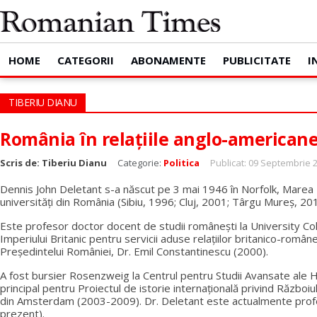
HOME
CATEGORII
ABONAMENTE
PUBLICITATE
I
TIBERIU DIANU
România în relaţiile anglo-americane
Scris de:
Tiberiu Dianu
Categorie:
Politica
Publicat: 09 Septembrie 
Dennis John Deletant s-a născut pe 3 mai 1946 în Norfolk, Marea Br
universități din România (Sibiu, 1996; Cluj, 2001; Târgu Mureș, 201
Este profesor doctor docent de studii românești la University Col
Imperiului Britanic pentru servicii aduse relațiilor britanico-rom
Președintelui României, Dr. Emil Constantinescu (2000).
A fost bursier Rosenzweig la Centrul pentru Studii Avansate ale Ho
principal pentru Proiectul de istorie internațională privind Răzb
din Amsterdam (2003-2009). Dr. Deletant este actualmente profes
prezent).