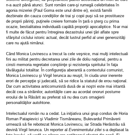
n-a auzit până atunci. Sunt români care-şi rumegă celebritatea în
agonia mizeriei (Paul Goma este unul dintre ei), există familii
dezbinate din cauza condiţiilor de trai şi copii puşi să se prostitueze
de proprii părinţi, puţinele creiere formate în ţară o şterg cu prima
ocazie, bestialitatea individuală capătă proporţii apocaliptice. N-ar mai
fi multe de făcut pentru întregirea dezastrului unei ţări aflate spre
sfârşitul ciclului istoric actual, decât lustrul perfid al unei generozităţi
care nu ajută nimănui.
Când Monica Lovinescu a trecut la cele veşnice, mai mulţi intelectuali
fini au militat pentru decretarea unei zile de doliu naţional, pentru a
cinsti memoria regretatei conştiinţe şi rezistenţa spiritului în faţa
tăvălugului totalitar. În configureţia aberantă a contextului comunist,
Monica Lovinescu şi Virgil Ierunca au reuşit, în ciuda unor inerente
erori de percepţie şi judecată, să se ridice la statutul de erou naţional.
Dar cum activitatea anticomunistă dusă de ai noştri este mai iritantă
decât cea a străinilor, autorităţile care au acordat onoruri postume
eroului de la Răsărit au preferat să nu dea curs omagierii
personalităţilor autohtone.
Intelectualul român nu a cedat. La iniţiativa unui grup condus de Horia
Roman Patapievici şi Vladimir Tismăneanu, Bulevardul Primăverii
urmează să fie rebotezat Monica Lovinescu, iar Strada Herăstrău să
devină Virgil Ierunca. Un reporter al
Evenimentului zilei
s-a deplasat la