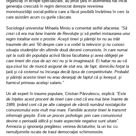
organizaţi în echipe specializate, au jefuit ţara în asemenea hal încât
generaţia crescută în regim democrat doreşte revenirea
monstruozităţii social-politice care a făcut posibilă învârtirea în cerc la
care asistăm acum cu gurile căscate.
Sociologul universitar Mihaela Miroiu a comentat astfel afacerea:
“Să
crezi că era mai bine înainte de Revoluţie şi să preferi instaurarea unui
regim totalitar este o prostie. Aceşti tineri şi părinţii lor nu au trăit
traumele din anii ‘50 despre care s-a vorbit la televizor şi nu cunosc
situaţia studenţilor din ultimile două decenii comuniste, în care numai
opt la sută din populaţia activă făcea facultatea şi avea obligeţii pe
care tinerii din ziua de azi nici nu şi le imaginează. Ei habar nu au că
aşa-zisul loc de muncă asigurat de stat era, de fapt, domiciliu forţat la
ţară şi că sistemul nu încuraja decât lipsa de competitivitate. Probabil
şi părinţii acestor tineri nu erau deranjaţi de faptul că şi leneşul, şi
harnicul primeau acelaşi salariu.”
Un alt expert în traume populare, Cristian Pârvulescu, explică:
“Este
de înţeles acest procent de tineri care cred că era mai bine înainte de
1989, ţinând cont că pe alte categorii de vârstă numărul nostalgicilor
comunismului este mult mai mare. Familiile acestor tineri le transmit
informaţii greşite. Este un proces psihologic prin care comunismul
devine o perioadă idilică şi toate aspectele negative sunt uitate”.
Amnezia şi ignoranţa pregătesc venirea dictaturilor, la un loc cu
nemulţumirile iscate de traiul democraţiei schimonosite.