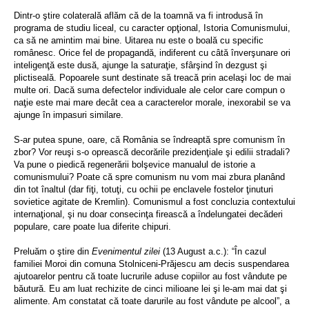
Dintr-o ştire colaterală aflăm că de la toamnă va fi introdusă în
programa de studiu liceal, cu caracter opţional, Istoria Comunismului,
ca să ne amintim mai bine. Uitarea nu este o boală cu specific
românesc. Orice fel de propagandă, indiferent cu câtă înverşunare ori
inteligenţă este dusă, ajunge la saturaţie, sfârşind în dezgust şi
plictiseală. Popoarele sunt destinate să treacă prin acelaşi loc de mai
multe ori. Dacă suma defectelor individuale ale celor care compun o
naţie este mai mare decât cea a caracterelor morale, inexorabil se va
ajunge în impasuri similare.
S-ar putea spune, oare, că România se îndreaptă spre comunism în
zbor? Vor reuşi s-o oprească decorările prezidenţiale şi edilii stradali?
Va pune o piedică regenerării bolşevice manualul de istorie a
comunismului? Poate că spre comunism nu vom mai zbura planând
din tot înaltul (dar fiţi, totuţi, cu ochii pe enclavele fostelor ţinuturi
sovietice agitate de Kremlin). Comunismul a fost concluzia contextului
internaţional, şi nu doar consecinţa firească a îndelungatei decăderi
populare, care poate lua diferite chipuri.
Preluăm o ştire din
Evenimentul zilei
(13 August a.c.): “În cazul
familiei Moroi din comuna Stolniceni-Prăjescu am decis suspendarea
ajutoarelor pentru că toate lucrurile aduse copiilor au fost vândute pe
băutură. Eu am luat rechizite de cinci milioane lei şi le-am mai dat şi
alimente. Am constatat că toate darurile au fost vândute pe alcool”, a