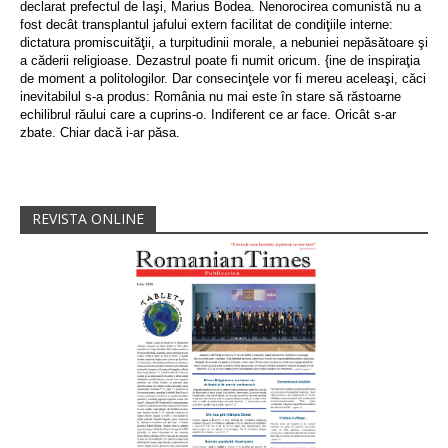
declarat prefectul de Iaşi, Marius Bodea. Nenorocirea comunistă nu a
fost decât transplantul jafului extern facilitat de condiţiile interne:
dictatura promiscuităţii, a turpitudinii morale, a nebuniei nepăsătoare şi
a căderii religioase. Dezastrul poate fi numit oricum. {ine de inspiraţia
de moment a politologilor. Dar consecinţele vor fi mereu aceleaşi, căci
inevitabilul s-a produs: România nu mai este în stare să răstoarne
echilibrul răului care a cuprins-o. Indiferent ce ar face. Oricât s-ar
zbate. Chiar dacă i-ar păsa.
REVISTA ONLINE