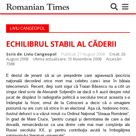
LIVIU CANGEOPOL
ECHILIBRUL STABIL AL CĂDERII
Scris de:
Liviu Cangeopol
Publicat: 27 August 2008
Creat: 26
August 2008
Ultima actualizare: 15 Noiembrie 2008
Accesări:
7388
E destul de jenant să ai un preşedinte care agravează ipocrizia
naţională decorând orice mort mai celebru care-i iese în bătaia
telecomenzii. Recent, deşi sunt sigur că Traian Băsescu nu a citit un
singur rând scris de Alexandr Soljeniţîn iar dacă o fi auzit despre rolul
jucat de dispărut în radiografia politică a secolului trecut aceasta s-a
întâmplat la frizer, omul de la Cotroceni a decis că o omagiere
postumă nu are cum să strice în an electoral.
Aşa că, hodoronc-tronc,
ilustrul defunct s-a văzut miruit cu Ordinul Naţional “Steaua României”,
în grad de Mare Cruce, “pentru curajul şi demnitatea de care a dat
dovadă, remarcându-se ca una dintre cele mai mari conştiinţe ale
Rusiei secolului XX, şi pentru contribuţia avută la îmbogăţirea
patrimoniului literaturii universale”.