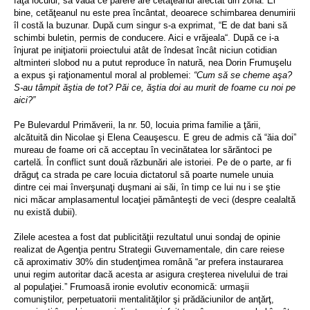
faţa locului, să vadă ce părere are cetăţeanul afectat din zonă. Ei
bine, cetăţeanul nu este prea încântat, deoarece schimbarea denumirii
îl costă la buzunar. După cum singur s-a exprimat, “E de dat bani să
schimbi buletin, permis de conducere. Aici e vrăjeala“. După ce i-a
înjurat pe iniţiatorii proiectului atât de îndesat încât niciun cotidian
altminteri slobod nu a putut reproduce în natură, nea Dorin Frumuşelu
a expus şi raţionamentul moral al problemei:
“Cum să se cheme aşa?
S-au tâmpit ăştia de tot? Păi ce, ăştia doi au murit de foame cu noi pe
aici?”
Pe Bulevardul Primăverii, la nr. 50, locuia prima familie a ţării,
alcătuită din Nicolae şi Elena Ceauşescu. E greu de admis că “ăia doi”
mureau de foame ori că acceptau în vecinătatea lor sărăntoci pe
cartelă. În conflict sunt două răzbunări ale istoriei. Pe de o parte, ar fi
drăguţ ca strada pe care locuia dictatorul să poarte numele unuia
dintre cei mai înverşunaţi duşmani ai săi, în timp ce lui nu i se ştie
nici măcar amplasamentul locaţiei pământeşti de veci (despre cealaltă
nu există dubii).
Zilele acestea a fost dat publicităţii rezultatul unui sondaj de opinie
realizat de Agenţia pentru Strategii Guvernamentale, din care reiese
că aproximativ 30% din studenţimea română “ar prefera instaurarea
unui regim autoritar dacă acesta ar asigura creşterea nivelului de trai
al populaţiei.” Frumoasă ironie evolutiv economică: urmaşii
comuniştilor, perpetuatorii mentalităţilor şi prădăciunilor de anţărţ,