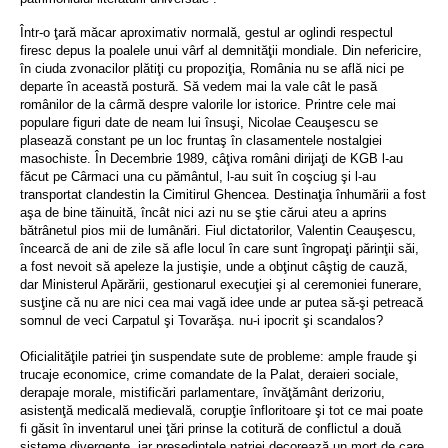
Într-o ţară măcar aproximativ normală, gestul ar oglindi respectul
firesc depus la poalele unui vârf al demnităţii mondiale. Din nefericire,
în ciuda zvonacilor plătiţi cu propoziţia, România nu se află nici pe
departe în această postură. Să vedem mai la vale cât le pasă
românilor de la cârmă despre valorile lor istorice. Printre cele mai
populare figuri date de neam lui însuşi, Nicolae Ceauşescu se
plasează constant pe un loc fruntaş în clasamentele nostalgiei
masochiste. În Decembrie 1989, câţiva români dirijaţi de KGB l-au
făcut pe Cârmaci una cu pământul, l-au suit în coşciug şi l-au
transportat clandestin la Cimitirul Ghencea. Destinaţia înhumării a fost
aşa de bine tăinuită, încât nici azi nu se ştie cărui ateu a aprins
bătrânetul pios mii de lumânări. Fiul dictatorilor, Valentin Ceauşescu,
încearcă de ani de zile să afle locul în care sunt îngropaţi părinţii săi,
a fost nevoit să apeleze la justişie, unde a obţinut câştig de cauză,
dar Ministerul Apărării, gestionarul execuţiei şi al ceremoniei funerare,
susţine că nu are nici cea mai vagă idee unde ar putea să-şi petreacă
somnul de veci Carpatul şi Tovarăşa. nu-i ipocrit şi scandalos?
Oficialităţile patriei ţin suspendate sute de probleme: ample fraude şi
trucaje economice, crime comandate de la Palat, deraieri sociale,
derapaje morale, mistificări parlamentare, învăţământ derizoriu,
asistenţă medicală medievală, corupţie înfloritoare şi tot ce mai poate
fi găsit în inventarul unei ţări prinse la cotitură de conflictul a două
sisteme divergente, iar preşedintele patriei decorează un mort de care