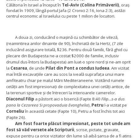
Călătoria în Israel a început în
Tel-Aviv (Colina Primăverii)
, oraș
fondat în 1909, lângă portul Jafa (2 Cronici 2:16, Iona 2:3), astăzi
centrul economic al Israelului cu peste 1 milion de locuitori.
A doua zi, conducând o mașină cu schimbător de viteză,
(reamintirea anilor dinainte de 90), închiriată de la Hertz, (7 zile
incluzând asigurare totală, $236. Pentru două familii, fără ghid cu
plecare din Budapesta ne-a costat $2000 de familie, inclusiv
drumul dus-întors la Budapesta)
am luat-o spre nord și ne-am oprit
la
Cesarea
, de unde
Pilat din Pont a condus Iudeea
. Am vizitat
mai întâi excavațiile care au scos la iveală suprafața unui mare
amfiteatru chiar pe malul Mării Mediteraneene. Vizitând ruinele
cetății am fost impresionați de complexitatea unei cetăți antice, de
la terenuri sportive și de întreceri la interioarele camerelor.
Diaconul Filip
a păstorit aici o biserică (Fapte 8:40
Filip…s-a dus
pana la Cezareea Si propovaduia Evanghelia
),
Petru
l-a vizitat pe
Corneliu
în această cetate (Fapte 10), Petru a fost închis tot aici
(Fapte 26).
Am fost foarte plăcut impresionat, peste tot unde am
fost să văd versete ale Scripturii
, scrise, pictate, gravate,
expuse pentru ca orice vizitator din lume să aibă șansa de a fi atins