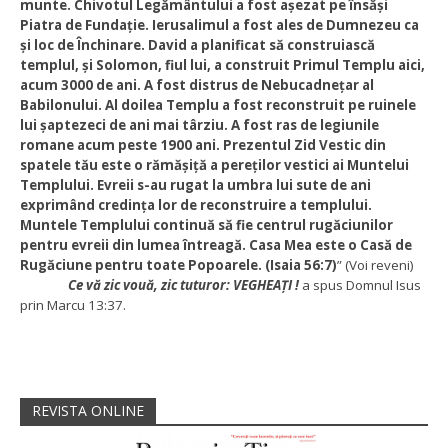
munte. Chivotul Legământului a fost așezat pe însăși
Piatra de Fundație. Ierusalimul a fost ales de Dumnezeu ca
și loc de Închinare. David a planificat să construiască
templul, și Solomon, fiul lui, a construit Primul Templu aici,
acum 3000 de ani. A fost distrus de Nebucadnețar al
Babilonului. Al doilea Templu a fost reconstruit pe ruinele
lui șaptezeci de ani mai târziu.
A fost ras de legiunile
romane acum peste 1900 ani. Prezentul Zid Vestic din
spatele tău este o rămășiță a pereților vestici ai Muntelui
Templului. Evreii s-au rugat la umbra lui sute de ani
exprimând credința lor de reconstruire a templului.
Muntele Templului continuă să fie centrul rugăciunilor
pentru evreii din lumea întreagă. Casa Mea este o Casă de
Rugăciune pentru toate Popoarele. (Isaia 56:7)
” (Voi reveni)
Ce vă zic vouă, zic tuturor: VEGHEAŢI !
a spus Domnul Isus
prin Marcu 13:37.
REVISTA ONLINE