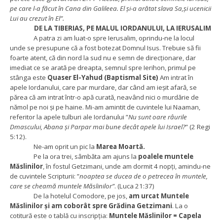
pe care l-a făcut în Cana din Galileea. El și-a arătat slava Sa,și ucenicii
Lui au crezut în El”.
DE LA TIBERIAS, PE MALUL IORDANULUI, LA IERUSALIM
A patra zi am luat-o spre Ierusalim, oprindu-ne la locul
unde se presupune că a fost botezat Domnul Isus. Trebuie să fii
foarte atent, că din nord la sud nu e semn de direcționare, dar
imediat ce se arată pe dreapta, semnul spre Ierihon, primul pe
stânga este
Quaser El-Yahud (Baptismal Site)
Am intrat în
apele Iordanului, care par murdare, dar când am ieșit afară, se
părea că am intrat într-o apă curată, neavând nici o murdărie de
nămol pe noi și pe haine. Mi-am amintit de cuvintele lui Naaman,
referitor la apele tulburi ale Iordanului ”
Nu sunt oare râurile
Dmascului, Abana și Parpar mai bune decât apele lui Israel?
” (2 Regi
5:12).
Ne-am oprit un pic la
Marea Moartă.
Pe la ora trei, sâmbăta am ajuns la
poalele muntele
Măslinilor
, în fostul Getzimani, unde am dormit 4 nopți, amindu-ne
de cuvintele Scripturii: ”
noaptea se ducea de o petrecea în muntele,
care se cheamă muntele Măslinilor”
. (Luca 21:37)
De la hotelul Comodore, pe jos,
am urcat Muntele
Măslinilor și am coborât spre Grădina Getzimani
. La o
cotitură este o tablă cu inscripția:
Muntele Măslinilor = Capela