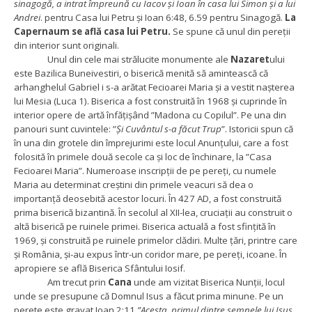
sinagogă, a intrat împreună cu Iacov şi Ioan în casa lui Simon şi a lui
Andrei
.
pentru Casa lui Petru și Ioan 6:48, 6.59 pentru Sinagogă.
La
Capernaum se află casa lui Petru.
Se spune că unul din pereții
din interior sunt originali.
Unul din cele mai strălucite monumente ale
Nazaret
ului
este Bazilica Buneivestiri, o biserică menită să amintească că
arhanghelul Gabriel i s-a arătat Fecioarei Maria și a vestit nașterea
lui Mesia (Luca 1). Biserica a fost construită în 1968 și cuprinde în
interior opere de artă înfățișând ”Madona cu Copilul”. Pe una din
panouri sunt cuvintele: ”
Și Cuvântul s-a făcut Trup
”. Istoricii spun că
în una din grotele din împrejurimi este locul Anunțului, care a fost
folosită în primele două secole ca și loc de închinare, la ”Casa
Fecioarei Maria”. Numeroase inscripții de pe pereți, cu numele
Maria au determinat creștini din primele veacuri să dea o
importanță deosebită acestor locuri. În 427 AD, a fost construită
prima biserică bizantină. În secolul al XII-lea, cruciații au construit o
altă biserică pe ruinele primei. Biserica actuală a fost sfințită în
1969, și construită pe ruinele primelor clădiri. Multe țări, printre care
și România, și-au expus într-un coridor mare, pe pereți, icoane. În
apropiere se află Biserica Sfântului Iosif.
Am trecut prin
Cana
unde am vizitat Biserica Nunții, locul
unde se presupune că Domnul Isus a făcut prima minune. Pe un
perete este gravat Ioan 2:11
”Acesta, primul dintre semnele lui Isus,