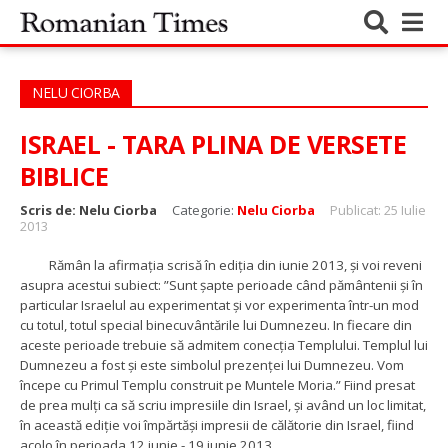
NELU CIORBA
ISRAEL - TARA PLINA DE VERSETE
BIBLICE
Scris de:
Nelu Ciorba
Categorie:
Nelu Ciorba
Publicat: 25 Iulie
2013
Rămân la afirmația scrisă în ediția din iunie 2013, și voi reveni
asupra acestui subiect: ”
Sunt șapte perioade când pământenii și în
particular Israelul au experimentat și vor experimenta într-un mod
cu totul, totul special binecuvântările lui Dumnezeu. In fiecare din
aceste perioade trebuie să admitem conecția Templului. Templul lui
Dumnezeu a fost și este simbolul prezenței lui Dumnezeu. Vom
începe cu Primul Templu construit pe Muntele Moria.” Fiind presat
de prea mulți ca să scriu impresiile din Israel, și având un loc limitat,
în această ediție voi împărtăși impresii de călătorie din Israel, fiind
acolo în perioada 12 iunie - 19 iunie 2013.