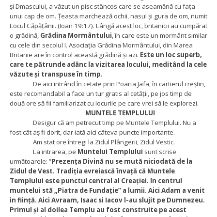
și Dmascului, a văzut un pisc stâncos care se aseamănă cu fața
unui cap de om. Țeasta marchează ochii, nasul și gura de om, numit
Locul Căpățânii. (Ioan 19:17). Lângă acest loc, britanicii au cumpărat
o grădină,
Grădina Mormântului
, în care este un mormânt similar
cu cele din secolul I. Asociația Grădina Mormântului, din Marea
Britanie are în control această grădină și azi.
Este un loc superb,
care te pătrunde adânc la vizitarea locului, meditând la cele
văzute și transpuse în timp.
De aici intrând în cetate prin Poarta Jafa, în cartierul creștin,
este recomandabil a face un tur gratis al cetății, pe jos timp de
două ore să fii familiarizat cu locurile pe care vrei să le explorezi.
MUNTELE TEMPLULUI
Desigur că am petrecut timp pe Muntele Templului. Nu a
fost cât aș fi dorit, dar iată aici câteva puncte importante.
Am stat ore întregi la Zidul Plângerii, Zidul Vestic.
La intrarea, pe
Muntelui Templului
sunt scrise
următoarele: ”
Prezența Divină nu se mută niciodată de la
Zidul de Vest. Tradiția evreiască învață că Muntele
Templului este punctul central al Creației. In centrul
muntelui stă „Piatra de Fundație” a lumii. Aici Adam a venit
in ființă. Aici Avraam, Isaac si Iacov l-au slujit pe Dumnezeu.
Primul și al doilea Templu au fost construite pe acest