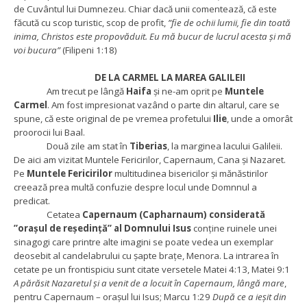
de Cuvântul lui Dumnezeu. Chiar dacă unii comentează, că este
făcută cu scop turistic, scop de profit,
”fie de ochii lumii, fie din toată
inima, Christos este propovăduit. Eu mă bucur de lucrul acesta și mă
voi bucura”
(Filipeni 1:18)
DE LA CARMEL LA MAREA GALILEII
Am trecut pe lângă
Haifa
și ne-am oprit pe
Muntele
Carmel
. Am fost impresionat vazând o parte din altarul, care se
spune, că este original de pe vremea profetului
Ilie
, unde a omorât
proorocii lui Baal.
Două zile am stat în
Tiberias
, la marginea lacului Galileii.
De aici am vizitat Muntele Fericirilor, Capernaum, Cana și Nazaret.
Pe
Muntele Fericirilor
multitudinea bisericilor și mănăstirilor
creează prea multă confuzie despre locul unde Domnnul a
predicat.
Cetatea
Capernaum (Capharnaum) considerată
”orașul de reședință” al Domnului Isus
conține ruinele unei
sinagogi care printre alte imagini se poate vedea un exemplar
deosebit al candelabrului cu șapte brațe, Menora. La intrarea în
cetate pe un frontispiciu sunt citate versetele Matei 4:13, Matei 9:1
A părăsit Nazaretul şi a venit de a locuit în Capernaum, lângă mare
,
pentru Capernaum – orașul lui Isus; Marcu 1:29
După ce a ieşit din