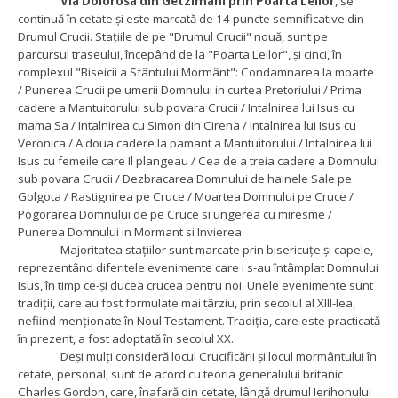
Via Dolorosa din Getzimani prin Poarta Leilor
, se
continuă în cetate și este marcată de 14 puncte semnificative din
Drumul Crucii. Stațiile de p
e "Drumul Crucii" nouă, sunt pe
parcursul traseului, începând de la "Poarta Leilor",
şi cinci, în
complexul "Biseicii a Sfântului Mormânt":
Condamnarea la moarte
/ Punerea Crucii pe umerii Domnului in curtea Pretoriului / Prima
cadere a Mantuitorului sub povara Crucii / Intalnirea lui Isus cu
mama Sa / Intalnirea cu Simon din Cirena / Intalnirea lui Isus cu
Veronica / A doua cadere la pamant a Mantuitorului / Intalnirea lui
Isus cu femeile care Il plangeau / Cea de a treia cadere a Domnului
sub povara Crucii / Dezbracarea Domnului de hainele Sale pe
Golgota / Rastignirea pe Cruce / Moartea Domnului pe Cruce /
Pogorarea Domnului de pe Cruce si ungerea cu miresme /
Punerea Domnului in Mormant si Invierea.
Majoritatea staţiilor sunt marcate prin bisericuţe şi capele,
reprezentând diferitele evenimente care i s-au întâmplat Domnului
Isus, în timp ce-și ducea crucea pentru noi. Unele evenimente sunt
tradiţii, care au fost formulate mai târziu, prin secolul al XIII-lea,
nefiind menţionate în Noul Testament.
Tradiţia, care este practicată
în prezent, a fost adoptată în secolul XX.
Deși mulți consideră locul Crucificării și locul mormântului în
cetate, personal, sunt de acord cu teoria generalului britanic
Charles Gordon, care, înafară din cetate, lângă drumul Ierihonului