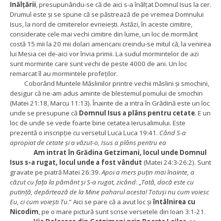
Inălțării
, presupunându-se că de aici s-a înălțat Domnul Isus la cer.
Drumul este și se spune că se păstrează de pe vremea Domnului
Isus, la nord de cimiterelor evrieiești. Astăzi, în aceste cimitire,
considerate cele mai vechi cimitire din lume, un loc de mormânt
costă 15 mii la 20 mii dolari americani creindu-se mitul că, la venirea
lui Mesia cei de-aici vor învia primii. La sudul mormintelor de azi
sunt morminte care sunt vechi de peste 4000 de ani. Un loc
remarcat îl au mormintele profeților.
Coborând Muntele Măslinilor printre vechii măslini și smochini,
desigur că ne-am adus aminte de blestemul pomului de smochin
(Matei 21:18, Marcu 11:13). Înainte de a intra în Grădină este un loc
unde se presupune că
Domnul Isus a plâns pentru cetate
. E un
loc de unde se vede foarte bine cetatea Ierusalimului. Este
prezentă o inscripție cu versetul Luca Luca 19:41.
Când S-a
apropiat de cetate şi a văzut-o, Isus a plâns pentru ea
Am intrat în Grădina Getzimani, locul unde Domnul
Isus s-a rugat, locul unde a fost vândut
(Matei 24:3-26:2). Sunt
gravate pe piatră Matei 26:39.
Apoi a mers puţin mai înainte, a
căzut cu faţa la pământ şi S-a rugat, zicând
: „
Tată, dacă este cu
putinţă, depărtează de la Mine paharul acesta! Totuşi nu cum voiesc
Eu, ci cum voieşti Tu
.” Aici se pare că a avut loc și
întâlnirea cu
Nicodim
, pe o mare pictură sunt scrise versetele din Ioan 3:1-21.