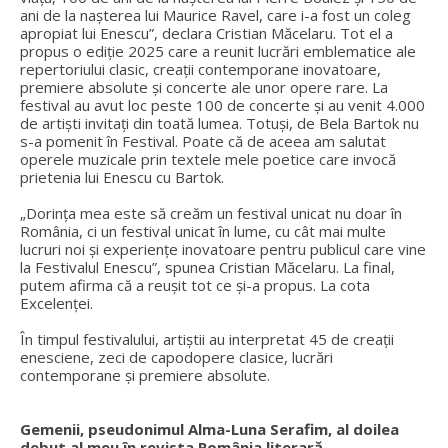
ani de la nașterea lui Maurice Ravel, care i-a fost un coleg
apropiat lui Enescu”, declara Cristian Măcelaru. Tot el a
propus o ediție 2025 care a reunit lucrări emblematice ale
repertoriului clasic, creații contemporane inovatoare,
premiere absolute și concerte ale unor opere rare. La
festival au avut loc peste 100 de concerte și au venit 4.000
de artiști invitați din toată lumea. Totuși, de Bela Bartok nu
s-a pomenit în Festival. Poate că de aceea am salutat
operele muzicale prin textele mele poetice care invocă
prietenia lui Enescu cu Bartok.
„Dorința mea este să creăm un festival unicat nu doar în
România, ci un festival unicat în lume, cu cât mai multe
lucruri noi și experiențe inovatoare pentru publicul care vine
la Festivalul Enescu”, spunea Cristian Măcelaru. La final,
putem afirma că a reușit tot ce și-a propus. La cota
Excelenței.
În timpul festivalului, artiștii au interpretat 45 de creații
enesciene, zeci de capodopere clasice, lucrări
contemporane și premiere absolute.
Gemenii, pseudonimul Alma-Luna Serafim, al doilea
debut al meu în revista România literară