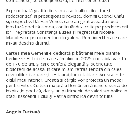
se întâlnesc, se condiționează, se interconectează.
Exprim toată gratitudinea mea actualilor director și
redactor șef, ai prestigioasei reviste, domnii Gabriel Chifu
și, respectiv, Răzvan Voncu, care au girat această nouă
ipostază poetică a mea, continuându-i critic pe predecesorii
lor - regretata Constanța Buzea și regretatul Nicolae
Manolescu, primii mentori din galeria României literare care
mi-au deschis drumul.
Cartea mea Gemenii e dedicată și bătrânei mele pianine
berlineze H. Lubitz, care a împlinit în 2025 onorabila vârstă
de 170 de ani, și care conferă eleganță și sobrietate
bibliotecii de acasă, în care m-am retras fericită din calea
revoluțiilor barbare și restaurațiilor totalitare. Acesta este
exilul meu interior. Creația și cărțile vor proiecta un mesaj
pentru viitor. Cultura majoră a României rămâne o sursă de
inspirație poetică, dar și un patrimoniu de valori simbolice in
statu nascendi. Exilul și Patria simbolică devin totuna.
Angela Furtună