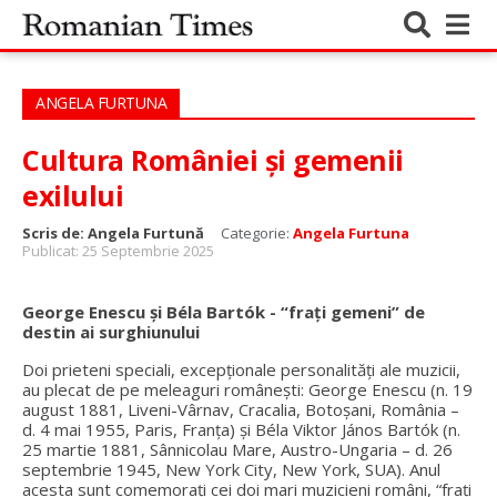
ANGELA FURTUNA
Cultura României și gemenii
exilului
Scris de:
Angela Furtună
Categorie:
Angela Furtuna
Publicat: 25 Septembrie 2025
George Enescu și Béla Bartók - “frați gemeni” de
destin ai surghiunului
Doi prieteni speciali, excepționale personalități ale muzicii,
au plecat de pe meleaguri românești: George Enescu (n. 19
august 1881, Liveni-Vârnav, Cracalia, Botoșani, România –
d. 4 mai 1955, Paris, Franța) și Béla Viktor János Bartók (n.
25 martie 1881, Sânnicolau Mare, Austro-Ungaria – d. 26
septembrie 1945, New York City, New York, SUA). Anul
acesta sunt comemorați cei doi mari muzicieni români, “frați