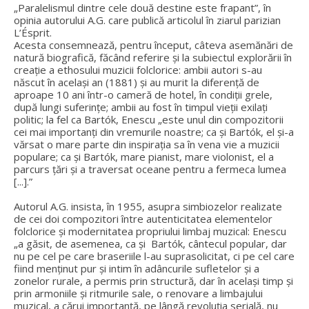
„Paralelismul dintre cele două destine este frapant”, în
opinia autorului A.G. care publică articolul în ziarul parizian
L’Ésprit.
Acesta consemnează, pentru început, câteva asemănări de
natură biografică, făcând referire şi la subiectul explorării în
creaţie a ethosului muzicii folclorice: ambii autori s-au
născut în acelaşi an (1881) şi au murit la diferenţă de
aproape 10 ani într-o cameră de hotel, în condiții grele,
după lungi suferințe; ambii au fost în timpul vieții exilați
politic; la fel ca Bartók, Enescu „este unul din compozitorii
cei mai importanți din vremurile noastre; ca și Bartók, el și-a
vărsat o mare parte din inspirația sa în vena vie a muzicii
populare; ca și Bartók, mare pianist, mare violonist, el a
parcurs țări și a traversat oceane pentru a fermeca lumea
[...].”
Autorul A.G. insista, în 1955, asupra simbiozelor realizate
de cei doi compozitori între autenticitatea elementelor
folclorice şi modernitatea propriului limbaj muzical: Enescu
„a găsit, de asemenea, ca și Bartók, cântecul popular, dar
nu pe cel pe care braseriile l-au suprasolicitat, ci pe cel care
fiind menținut pur și intim în adâncurile sufletelor și a
zonelor rurale, a permis prin structură, dar în același timp și
prin armoniile și ritmurile sale, o renovare a limbajului
muzical, a cărui importanță, pe lângă revoluția serială, nu