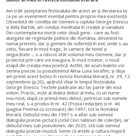
Am trăit așteptarea festivalului din acest an și derularea lui
ca pe un eveniment esențial pentru propria mea existență.
Obsedată de condiția de Gemeni a cuplului George Enescu
și Béla Bartók, am condus meditația în creație și variațiuni.
Din contemplarea morții celor două genii - care au fost
alungate de regimurile politice din România, devenind nu
numai prieteni, dar și gemeni de suferință în exil, unde s-au
stins, fiecare în mod tragic, în camere de hotel și
singurătate -, s-a născut atât volumul meu Gemenii, dar și
proiectul prin care voi inaugura, în mod creator, o nouă
etapă din creația mea poetică. Astfel, de acum înainte voi
semna poezie cu pseudonimul Alma-Luna Serafim, și deja
am primit acest botez în revista România literară, nr. 39, 12
septembrie (p.20), apărută chiar în timpul festivalului
George Enescu. Textele publicate aici fac parte din noul
volum. Practic, este al doilea debut al meu, cu un nume
nou-nouț, după ce primul meu debut, petrecut sub numele
meu real, s-a produs în nr. 42 (Poșta redacției) și nr. 46
(pagina Poemul cu scrisoare) din 1997, tot la România
literară. Debutul meu din 1997 s-a aflat sub semnul
dialogului poezie-pictură (ciclul Cinci tablouri de colecție), iar
debutul meu sub pseudonim, din 2025, stă sub semnul
dialogului poezie-muzică. Semn că artele și cultura majoră