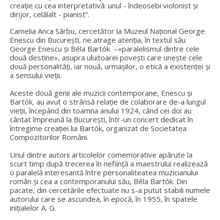
creaţie cu cea interpretativă: unul - îndeosebi violonist şi
dirijor, celălalt - pianist”.
Camelia Anca Sârbu, cercetător la Muzeul Național George
Enescu din București, ne atrage atenția, în textul său
George Enescu și Béla Bartók –«paralelismul dintre cele
două destine», asupra uluitoarei povești care unește cele
două personalități, iar nouă, urmașilor, o etică a existenței și
a sensului vieții.
Aceste două genii ale muzicii contemporane, Enescu şi
Bartók, au avut o strânsă relaţie de colaborare de-a lungul
vieţii, începând din toamna anului 1924, când cei doi au
cântat împreună la Bucureşti, într-un concert dedicat în
întregime creaţiei lui Bartók, organizat de Societatea
Compozitorilor Români.
Unul dintre autorii articolelor comemorative apărute la
scurt timp după trecerea în nefiinţă a maestrului realizează
o paralelă interesantă între personaliteatea muzicianului
român şi cea a contemporanului său, Béla Bartók. Din
pacate, din cercetările efectuate nu s-a putut stabili numele
autorului care se ascundea, în epocă, în 1955, în spatele
iniţialelor A. G.