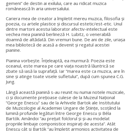
gemeni” de destin ai exilului, care au ridicat muzica
românească în aria universalului.
Cariera mea de creator a împletit mereu muzica, filosofia și
poezia, cu artele plastice și discursul estetic/est-etic. Unul
dintre martorii acestui laborator afectiv-intelectual este
vechea mea pianină berlineză H. Lubitz, o venerabilă
doamnă de altădată. Din vremuri bune. De ani de zile, uriașa
mea bibliotecă de acasă a devenit și regatul acestei
pianine.
Pianina vorbește. Înțeleaptă, ea murmură: Poezia este
oceanul, este marea pe care viața noastră lăuntrică se
zbate să iasă la suprafață. Iar “marea este ca muzica, are în
sine și atinge toate visele sufletului”, după cum spunea C.G.
Jung.
Lângă această pianină s-au reunit nu numai notele muzicale,
ci și documente prețioase culese de la Muzeul Naţional
“George Enescu” sau de la Arhivele Bartok ale Institutului
de Muzicologie al Academiei Ungare de Ştiinţe, scoțând la
lumină profunde legături între George Enescu și Béla
Bartók. Amândoi “au preţuit folclorul şi şi-au modelat
propriile limbaje componistice inspiraţi de acesta”. Atât
Enescu cât şi Bartók “au împletit armonios activitatea de