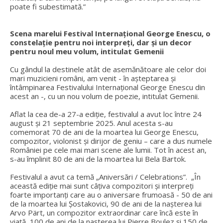
poate fi subestimată.”
Scena marelui Festival Internațional George Enescu, o
constelație pentru noi interpreți, dar și un decor
pentru noul meu volum, intitulat Gemenii
Cu gândul la destinele atât de asemănătoare ale celor doi
mari muzicieni români, am venit - în așteptarea și
întâmpinarea Festivalului Internațional George Enescu din
acest an -, cu un nou volum de poezie, intitulat Gemenii.
Aflat la cea de-a 27-a ediție, festivalul a avut loc între 24
august și 21 septembrie 2025. Anul acesta s-au
comemorat 70 de ani de la moartea lui George Enescu,
compozitor, violonist și dirijor de geniu – care a dus numele
României pe cele mai mari scene ale lumii. Tot în acest an,
s-au împlinit 80 de ani de la moartea lui Bela Bartok.
Festivalul a avut ca temă „Aniversări / Celebrations”. „În
această ediție mai sunt câțiva compozitori și interpreți
foarte importanți care au o aniversare frumoasă - 50 de ani
de la moartea lui Șostakovici, 90 de ani de la nașterea lui
Arvo Pärt, un compozitor extraordinar care încă este în
viață, 100 de ani de la nașterea lui Pierre Boulez și 150 de