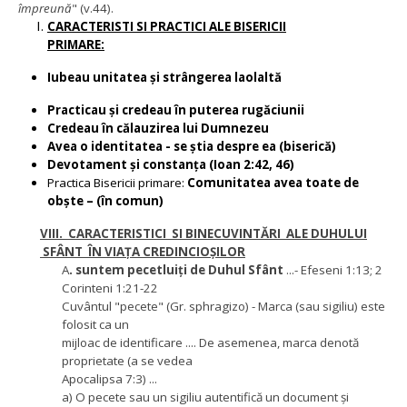
împreună
" (v.44).
CARACTERISTI SI PRACTICI ALE BISERICII
PRIMARE:
Iubeau unitatea și strângerea laolaltă
Practicau și credeau în puterea rugăciunii
Credeau în călauzirea lui Dumnezeu
Avea o identitatea - se știa despre ea (biserică)
Devotament și constanța (Ioan 2:42, 46)
Practica Bisericii primare:
Comunitatea avea toate de
obște – (în comun)
VIII. CARACTERISTICI SI BINECUVINTĂRI ALE DUHULUI
SFÂNT ÎN VIAȚA CREDINCIOȘILOR
A
. suntem pecetluiți de Duhul
Sfânt
...- Efeseni 1:13; 2
Corinteni 1:21-22
Cuvântul "pecete" (Gr. sphragizo) - Marca (sau sigiliu) este
folosit ca un
mijloac de identificare .... De asemenea, marca denotă
proprietate (a se vedea
Apocalipsa 7:3) ...
a) O pecete sau un sigiliu autentifică un document și