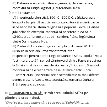
(D) Datarea acestei sărbători sugerează, de asemenea,
contextul său inițial agricol ( Deuteronom 16:9).
Noul Testament
(A) În perioada elenistică, 300 Î.C.- 300 D.C, sărbătoarea a
început să-și piardă asocierea cu agricultura și a denit din ce
în ce asociată cu istoria religioasă a poporului evreu. Cartea
Jubileelor ​​de exemplu, continuă să se refere la ea ca la
sărbătoarea "primelor roade", se identifică cu legământul
dintre Dumnezeu și Noe.
(B) Probabil dupa distrugerea Templului din anul 70 d.Hr.
Rusaliile în cele din urmă transformat într-o
respectare pentru darea Legii pe Muntele Sinai. Exodul 19:1 a
fost interpretată în sensul că intervalul dintre Paște și sosirea
la Sinai a fost de cincizeci de zile. Astfel, în iudaism, Shavuot
continuă să fie o respectare de mulțumire pentru Tora.
C. Astazi, Ziua Cincizecimii are o semnificație cu totul diferită
pentru creștini. Acesta este asociată cu turnarea Duhului
Sfânt peste credincioși.
III.
PROMISIUNEA DATĂ:
Trimiterea Duhului Sfînt pe
pămînt la credincioși.
”
Ci voi ve-ți primi o putere cînd se va pogorî Duhul Sfînt…….și-