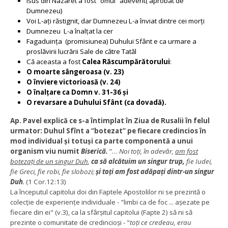
Isus din Nazaret a fost “omul” adeverit( aprobat de
Dumnezeu)
Voi L-ați răstignit, dar Dumnezeu L-a înviat dintre cei morți
Dumnezeu L-a înalțat la cer
Fagaduința (promisiunea) Duhului Sfânt e ca urmare a
proslăvirii lucrării Sale de către Tatăl
Că aceasta a fost
Calea Răscumpărătorului
:
O moarte sângeroasa (v. 23)
O înviere victorioasă (v. 24)
O înalțare ca Domn v. 31-36 și
O revarsare a Duhului Sfânt (ca dovadă).
Ap. Pavel explică ce s-a întimplat în Ziua de Rusalii în felul
urmator: Duhul Sfînt a “botezat” pe fiecare credincios în
mod individual și totuși ca parte componentă a unui
organism viu numit
Biserică.
”…
Noi toți, în adevăr,
am fost
botezați de un singur Duh
,
ca să alcătuim un singur trup,
fie Iudei,
fie Greci, fie robi, fie slobozi;
și toți am fost adăpați dintr-un singur
Duh
.
(1 Cor.12:13)
La începutul capitolui doi din Faptele Apostolilor ni se prezintă o
colecție de experiențe individuale - "limbi ca de foc ... așezate pe
fiecare din ei" (v.3), ca la sfârșitul capitolui (Fapte 2) să ni să
prezinte o comunitate de credincioși - "
toți ce credeau, erau