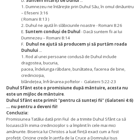
D.
Suntem întăriți de Duhul
...
1. Dumnezeu ne întărește prin Duhul Său, în omul dinăuntru
– Efeseni 3:16
( Romani 8:13 )
2. Duhul ne ajută în slăbiciunile noastre - Romani 8:26
E.
Suntem conduși de Duhul
- Dacă suntem fii ai lui
Dumnezeu – Romani 8:14
F.
Duhul ne ajută să producem și să purtăm roada
Duhului
...
1. Rod al unei persoane condusă de Duhul include
dragostea, bucuria,
pacea, îndelunga răbdare, bunătatea, facerea de bine,
credincioșia,
blândețea, înfrânarea poftelor - Galateni 5:22-23
Duhul Sfânt este o promisiune după mântuire, acesta nu
este un mijloc de mântuire
.
Duhul Sfânt este primit "pentru că sunteți fii" (Galateni 4:6)
... nu pentru a deveni fii!
Concluzia:
Promisiunea Tatălui dată prin Fiul de a trimite Duhul Sfânt ca să
locuiască în inima credincioșilor s-a împlinit în cele mai mici
amănunte. Biserica lui Christos a luat ființă exact cum a fost
profețit. Oricine crede în jertfa de la Cruce a Domnului Isus