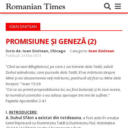
IOAN SINITEAN
PROMISIUNE ȘI GENEZĂ (2)
Scris de:
Ioan Sinitean, Chicago
Categorie:
Ioan Sinitean
Publicat: 24 Mai 2013
“
Cînd va veni Mîngîietorul, pe care-L voi trimete dela Tatăl, adică
Duhul adevărului, care purcede dela Tatăl, El va mărturisi despre
Mine şi voi deasemenea veţi mărturisi, pentrucă aţi fost cu Mine dela
început
.
”
Ioan 15:26
“
Cei ce au primit propovăduirea lui, au fost botezați; și în ziua aceea,
la numărul ucenicilor s-au adaus aproape trei mii de suflete.”
Faptele Apostolilor 2:41
I.
INTRODUCERE:
A. Duhul Sfânt a existat din totdeauna
, a fost activ în creația
lumii împreună cu Dumnezeu Tatăl și Dumnezeu Fiul. Activitatea