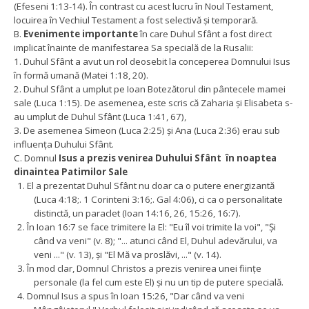
(Efeseni 1:13-14). În contrast cu acest lucru în Noul Testament,
locuirea în Vechiul Testament a fost selectivă și temporară.
B.
Evenimente importante
în care Duhul Sfânt a fost direct
implicat înainte de manifestarea Sa specială de la Rusalii:
1. Duhul Sfânt a avut un rol deosebit la conceperea Domnului Isus
în formă umană (Matei 1:18, 20).
2. Duhul Sfânt a umplut pe Ioan Botezătorul din pântecele mamei
sale (Luca 1:15). De asemenea, este scris că Zaharia și Elisabeta s-
au umplut de Duhul Sfânt (Luca 1:41, 67),
3. De asemenea Simeon (Luca 2:25) și Ana (Luca 2:36) erau sub
influența Duhului Sfânt.
C. Domnul
Isus a prezis venirea Duhului Sfânt în noaptea
dinaintea Patimilor Sale
1.
El a prezentat Duhul Sfânt nu doar ca o putere energizantă
(Luca 4:18;. 1 Corinteni 3:16;. Gal 4:06), ci ca o personalitate
distinctă, un paraclet (Ioan 14:16, 26, 15:26, 16:7).
2.
În Ioan 16:7 se face trimitere la El: "Eu îl voi trimite la voi", "Și
când va veni" (v. 8); "... atunci când El, Duhul adevărului, va
veni ..." (v. 13), și "El Mă va proslăvi, ..." (v. 14).
3.
În mod clar, Domnul Christos a prezis venirea unei ființe
personale (la fel cum este El) și nu un tip de putere specială.
4.
Domnul Isus a spus în Ioan 15:26, "Dar când va veni