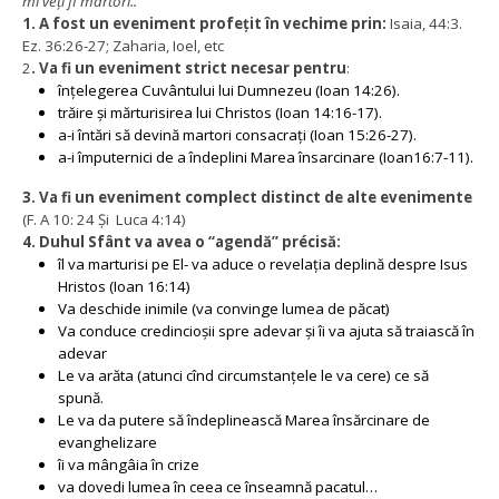
mi veți fi martori..”
1. A fost un eveniment profețit în vechime prin:
Isaia, 44:3.
Ez. 36:26-27; Zaharia, Ioel, etc
2
. Va fi un eveniment strict necesar pentru
:
înțelegerea Cuvântului lui Dumnezeu (Ioan 14:26).
trăire și mărturisirea lui Christos (Ioan 14:16-17).
a-i întări să devină martori consacrați (Ioan 15:26-27).
a-i împuternici de a îndeplini Marea însarcinare (Ioan16:7-11).
3. Va fi un eveniment complect distinct de alte evenimente
(F. A 10: 24 Și Luca 4:14)
4. Duhul Sfânt va avea o “agendă” précisă:
îl va marturisi pe El- va aduce o revelația deplină despre Isus
Hristos (Ioan 16:14)
Va deschide inimile (va convinge lumea de păcat)
Va conduce credincioșii spre adevar și îi va ajuta să traiască în
adevar
Le va arăta (atunci cînd circumstanțele le va cere) ce să
spună.
Le va da putere să îndeplinească Marea însărcinare de
evanghelizare
îi va mângâia în crize
va dovedi lumea în ceea ce înseamnă pacatul…