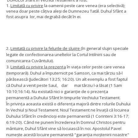
DUHULUI Sfânt în Vechiul Testament a fost:
1.
Limitată cu privire
la oamenii peste care venea (era selectivă);
venea doar peste câțiva aleși de Dumnezeu Tatăl.
Duhul Sfânt a
fost asupra lor, mai degrabă decât în ​​ei.
2.
Limitată cu privire la felurile de slujire
(în general slujiri speciale
legate de confectionarea uneltelor la Cortul Intilnirii sau de
comunicarea Cuvântului).
3.
Limitată cu privire la prezența
în viața celor peste care venea
(temporară). Duhul a împuternicit pe Samson, ca mai târziu să-l
părăsească (Judecători 13:25; 16:20). Un alt exemplu a fost faptul
că Duhul a venit peste Saul, dar mai târziu l-a lăsat (1 Sam
10:10;16:14). Nu existată nici o garanție de o prezența
permanentă a Duhului Sfânt în timpurile Vechiului Testament.
În privința aceasta există o diferența majoră dintre rolurile Duhului
în Vechiul și Noul Testament. Noul Testament ne învață că locuirea
Duhului Sfânt în credincioși este permanentă (1 Corinteni 3:16-17;
6:19-20). Când ne punem încrederea în Domnul Christos pentru
mântuire, Duhul Sfânt vine să locuiască în noi. Apostolul Pavel
numește acestă locuire permanentă "garanția moștenirii noastre"