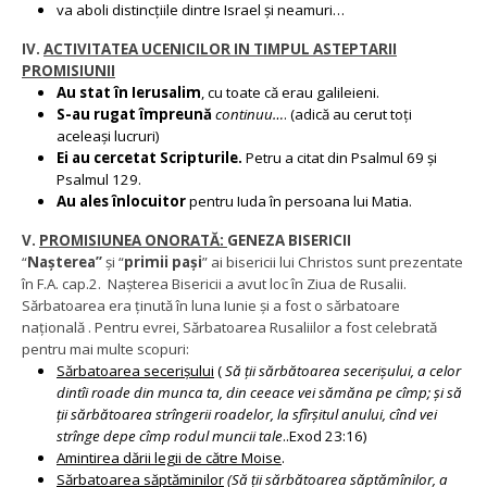
va aboli distincțiile dintre Israel și neamuri…
IV.
ACTIVITATEA UCENICILOR IN TIMPUL ASTEPTARII
PROMISIUNII
Au stat în Ierusalim
, cu toate că erau galileieni.
S-au rugat împreună
continuu…
. (adică au cerut toți
aceleași lucruri)
Ei au cercetat Scripturile.
Petru a citat din Psalmul 69 și
Psalmul 129.
Au ales înlocuitor
pentru Iuda în persoana lui Matia.
V.
PROMISIUNEA ONORATĂ:
GENEZA BISERICII
“
Nașterea”
și “
primii pași
” ai bisericii lui Christos sunt prezentate
în F.A. cap.2. Nașterea Bisericii a avut loc în Ziua de Rusalii.
Sărbatoarea era ținută în luna Iunie și a fost o sărbatoare
națională . Pentru evrei, Sărbatoarea Rusaliilor a fost celebrată
pentru mai multe scopuri:
Sărbatoarea secerișului
(
Să ţii sărbătoarea secerişului, a celor
dintîi roade din munca ta, din ceeace vei sămăna pe cîmp; şi să
ţii sărbătoarea strîngerii roadelor, la sfîrşitul anului, cînd vei
strînge depe cîmp rodul muncii tale
..Exod 23:16)
Amintirea dării legii de către Moise
.
Sărbatoarea săptăminilor
(Să ţii sărbătoarea săptămînilor, a