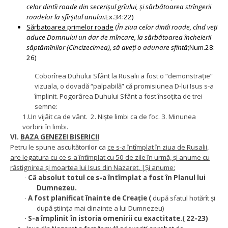
celor dintîi roade din secerişul grîului, şi sărbătoarea strîngerii
roadelor la sfîrşitul anului
.Ex.34:22)
Sărbatoarea primelor roade
(
În ziua celor dintîi roade, cînd veţi
aduce Domnului un dar de mîncare, la sărbătoarea încheierii
săptămînilor (Cincizecimea), să aveţi o adunare sfîntă
;Num.28:
26)
Coborîrea Duhului Sfânt la Rusalii a fost o “demonstrație”
vizuala, o dovadă “palpabilă” că promisiunea D-lui Isus s-a
împlinit. Pogorârea Duhului Sfânt a fost însoțita de trei
semne:
1.Un vijâit ca de vânt. 2. Niște limbi ca de foc. 3. Minunea
vorbirii în limbi.
VI.
BAZA GENEZEI BISERICII
Petru le spune ascultătorilor ca
ce s-a întîmplat în ziua de Rusalii,
are legatura cu ce s-a întîmplat cu 50 de zile în urmă, și anume cu
răstignirea și moartea lui Isus din Nazaret. |Și anume:
Că absolut totul ce s-a întîmplat a fost în Planul lui
·
Dumnezeu.
A fost planificat înainte de Creație (
după sfatul hotărît și
·
după știința mai dinainte a lui Dumnezeu)
S-a împlinit în istoria omenirii cu exactitate.( 22-23)
·