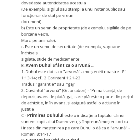
dovedește autenticitatea acestuia
(De exemplu, sigiliul sau ștampila unui notar public sau
funcționar de stat pe vreun
document) .
b) Este un semn de proprietate (de exemplu, sigiliile de pe
borcane vechi,
Marci pe animale).
c. Este un semn de securitate (de exemplu, vagoane
închise și
sigilate, sticle de medicamente).
B.
Avem Duhul Sfânt ca o arvună
...
1. Duhul este dat ca o "arvună" a moștenirii noastre - Ef
1:13-14; cf.. 2 Corinteni 1:21-22
Tradus "garanție" sau "gaj"
2. Cuvântul "arvună" (Gr. arrabon) - "Prima tranșă, de
depozit,avans de plată, gaj, care plătește o parte din prețul
de achiziție, în în avans, și asigură astfel o acțiune în
justiție
C -
Primirea Duhului
este o indicație a faptului că noi
suntem copii ai lui Dumnezeu, și împreună moștenitori cu
Hristos din moștenirea pe care Duhul o dă ca o "arvună" -
Romani 8:14-17