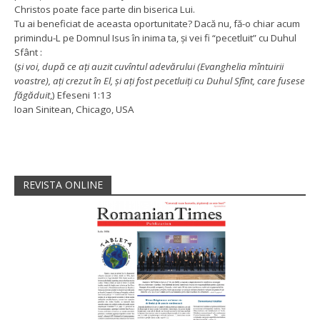
Christos poate face parte din biserica Lui.
Tu ai beneficiat de aceasta oportunitate? Dacă nu, fă-o chiar acum
primindu-L pe Domnul Isus în inima ta, și vei fi “pecetluit” cu Duhul
Sfânt :
(
şi voi, după ce aţi auzit cuvîntul adevărului (Evanghelia mîntuirii
voastre), aţi crezut în El, şi aţi fost pecetluiţi cu Duhul Sfînt, care fusese
făgăduit
,) Efeseni 1:13
Ioan Sinitean, Chicago, USA
REVISTA ONLINE