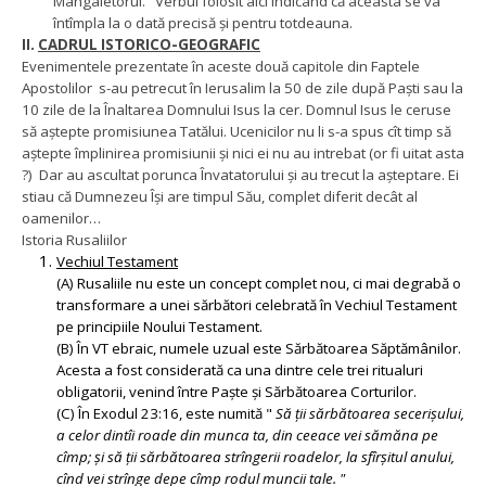
Mângâietorul." Verbul folosit aici indicând că aceasta se va
întîmpla la o dată precisă și pentru totdeauna.
II.
CADRUL ISTORICO-GEOGRAFIC
Evenimentele prezentate în aceste două capitole din Faptele
Apostolilor s-au petrecut în Ierusalim la 50 de zile după Paști sau la
10 zile de la Înaltarea Domnului Isus la cer. Domnul Isus le ceruse
să aștepte promisiunea
Tatălui. Ucenicilor nu li s-a spus cît timp să
aștepte împlinirea promisiunii și nici ei nu au intrebat (or fi uitat asta
?) Dar au ascultat porunca Învatatorului și au trecut la așteptare. Ei
stiau că Dumnezeu Își are timpul Său, complet diferit decât al
oamenilor…
Istoria Rusaliilor
Vechiul Testament
(A) Rusaliile nu este un concept complet nou, ci mai degrabă o
transformare a unei sărbători celebrată în Vechiul Testament
pe principiile Noului Testament.
(B) În VT ebraic, numele uzual este Sărbătoarea Săptămânilor.
Acesta a fost considerată ca una dintre cele trei ritualuri
obligatorii, venind între Paște și Sărbătoarea Corturilor.
(C) În Exodul 23:16, este numită "
Să ţii sărbătoarea secerişului,
a celor dintîi roade din munca ta, din ceeace vei sămăna pe
cîmp; şi să ţii sărbătoarea strîngerii roadelor, la sfîrşitul anului,
cînd vei strînge depe cîmp rodul muncii tale. "