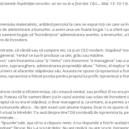
i tainele Împărăției cerurilor, iar lor nu le-a fost dat. Căci….
Mat. 13: 10-13).
eniului materialistic, arătând pericolul la care se expun toți cei care se 
cție de administrare a bunurilor, a averii unui om foarte bogat. I s-a oferit
 oamenii bogați să “încredințeze” administrarea averilor, a terenurilor, a
eni de încredere.
 contracte, să vândă sau să cumpere etc; ca și un CEO modern. Stapânul “moș
n general, “rentul’ se lua în produse ca ulei, grâu sau măsline.
oikos” care înseamna casa “și “nemo”
care înseamna “a
manageria” sau a ad
e, supraveghere, administrarea proprietății altuia.” Tehnic, el implica “
d
ul mers al afacerilor stăpânului său.
Aceasta ne spune că ispravnicul a fost 
oma, ispravnicul a folosit poziția pentru propriul lui profit. Ispravnicul a fos
reze cinstit și eficient moșia, să-i crească venitul, sau profitul. El nu era p
i. Puteau să fie oameni liberi (ca în cazul acesta) sau sclavi de încredere (
aptul că nu era el stăpânul, ci doar managerul și, ca urmare, și-a permis a
tra bunurile altora… Nu știm exact cum anume risipea. Doar ni se spune că r
l-a luat la întrebări: ‘Ce aud despre tine? Dă socoteală de ispravnicia ta, pen
terminate …
lipsurile“sale, așa că nu a răspuns nimic. A nu răspunde a fost în același 
todoxe” făcuse. Nu s-a scuzat deloc. Nu are replică, nu are scuze.
Ispravnic