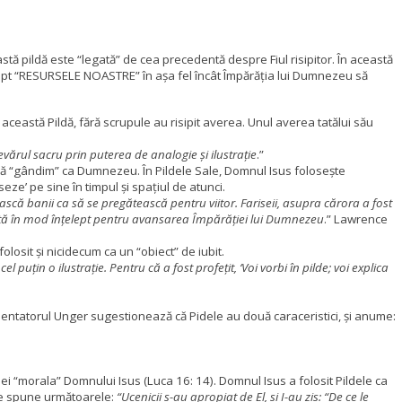
tă pildă este “legată” de cea precedentă despre Fiul risipitor. În această
elept “RESURSELE NOASTRE” în așa fel încât Împărăția lui Dumnezeu să
 din această Pildă, fără scrupule au risipit averea. Unul averea tatălui său
evărul sacru prin puterea de analogie și ilustrație
.”
 să “gândim” ca Dumnezeu. În Pildele Sale, Domnul Isus folosește
ze’ pe sine în timpul și spațiul de atunci.
osească banii ca să se pregătească
pentru viitor. Fariseii, asupra cărora a fost
losită în mod înțelept pentru avansarea Împărăției lui Dumnezeu
.” Lawrence
osit și nicidecum ca un “obiect” de iubit.
 puțin o ilustrație. Pentru că a fost profețit, ‘Voi vorbi în pilde; voi explica
ntatorul Unger sugestionează că Pidele au două caraceristici, și anume:
i ei “morala” Domnului Isus (Luca 16: 14).
Domnul Isus a folosit Pildele ca
ne spune următoarele:
“Ucenicii s-au apropiat de El, si I-au zis: “De ce le