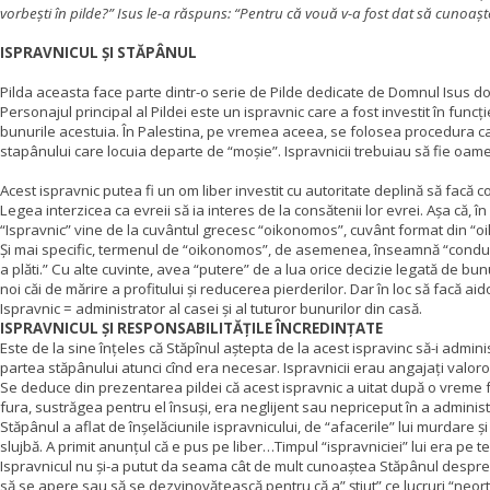
vorbești în pilde?” Isus le-a răspuns: “Pentru că vouă v-a fost dat să cunoașteț
ISPRAVNICUL ȘI STĂPÂNUL
Pilda aceasta face parte dintr-o serie de Pilde dedicate de Domnul Isus dom
Personajul principal al Pildei este un ispravnic care a fost investit în fun
bunurile acestuia. În Palestina, pe vremea aceea, se folosea procedura ca
stapânului care locuia departe de “moșie”. Ispravnicii trebuiau să fie oam
Acest ispravnic putea fi un om liber investit cu autoritate deplină să facă
Legea interzicea ca evreii să ia interes de la consătenii lor evrei. Așa că, î
“Ispravnic” vine de la cuvântul grecesc “oikonomos”, cuvânt format din “
Și mai specific, termenul de “oikonomos”, de asemenea, înseamnă “conducer
a plăti.” Cu alte cuvinte, avea “putere” de a lua orice decizie legată de bun
noi căi de mărire a profitului și reducerea pierderilor. Dar în loc să facă aid
Ispravnic = administrator al casei și al tuturor bunurilor din casă.
ISPRAVNICUL ȘI RESPONSABILITĂȚILE ÎNCREDINȚATE
Este de la sine înțeles că Stăpînul aștepta de la acest ispravinc să-i administ
partea stăpânului atunci cînd era necesar. Ispravnicii erau angajați valoroș
Se deduce din prezentarea pildei că acest ispravnic a uitat după o vreme f
fura, sustrăgea pentru el însuși, era neglijent sau nepriceput în a adminis
Stăpânul a aflat de înșelăciunile ispravnicului, de “afacerile” lui murdare și 
slujbă. A primit anunțul că e pus pe liber…Timpul “ispravniciei” lui era pe 
Ispravnicul nu și-a putut da seama cât de mult cunoaștea Stăpânul despre “
să se apere sau să se dezvinovățească pentru că a” știut” ce lucruri “neor