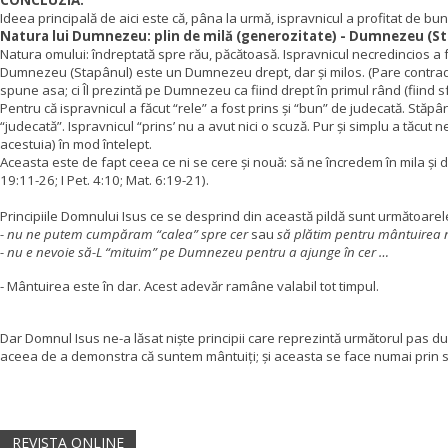
CONCLUZIA:
Ideea principală de aici este că, pâna la urmă, ispravnicul a profitat de bu
Natura lui Dumnezeu: plin de milă (generozitate) - Dumnezeu (Stap
Natura omului: îndreptată spre rău, păcătoasă. Ispravnicul necredincios a fost
Dumnezeu (Stapânul) este un Dumnezeu drept, dar și milos. (Pare contradic
spune asa; ci Îl prezintă pe Dumnezeu ca fiind drept în primul rând (fiind sf
Pentru că ispravnicul a făcut “rele” a fost prins și “bun” de judecată. Stă
“judecată”. Ispravnicul “prins’ nu a avut nici o scuză. Pur și simplu a tăcut 
acestuia) în mod întelept.
Aceasta este de fapt ceea ce ni se cere și nouă: să ne încredem în mila și 
19:11-26; I Pet. 4:10; Mat. 6:19-21).
Principiile Domnului Isus ce se desprind din această pildă sunt următoarel
- nu ne putem cumpăram “calea” spre cer
sau
să plătim pentru mântuirea 
- nu e nevoie să-L “mituim” pe Dumnezeu pentru a ajunge în cer …
- Mântuirea este în dar. Acest adevăr ramâne valabil tot timpul.
Dar Domnul Isus ne-a lăsat niște principii care reprezintă următorul pas du
aceea de a demonstra că suntem mântuiți; și aceasta se face numai prin sluj
REVISTA ONLINE