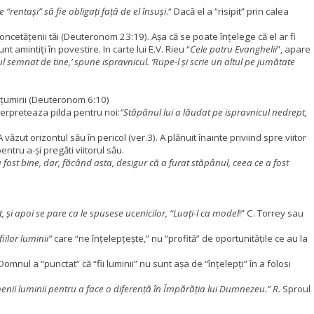
 “rentași” să fie obligați față de el însuși
.“ Dacă el a “risipit” prin calea
concetățenii tăi (Deuteronom 23:19). Așa că se poate înțelege că el ar fi
t amintiți în povestire. In carte lui E.V. Rieu “
Cele patru Evanghelii
”, apare
ul semnat de tine,’ spune ispravnicul. ‘Rupe-l și scrie un altul pe jumătate
lțumirii (Deuteronom 6:10)
nterpreteaza pilda pentru noi:
“Stăpânul lui a lăudat pe ispravnicul nedrept,
 văzut orizontul său în pericol (ver.3). A plănuit înainte priviind spre viitor
entru a-și pregăti viitorul său.
a fost bine, dar, făcând asta, desigur că a furat stăpânul, ceea ce a fost
și apoi se pare ca le spusese ucenicilor, “Luați-l ca model
!”
C. Torrey sau
fiilor luminii”
care “ne înțelepțește,” nu “profită” de oportunitățile
ce au la
omnul a “punctat” că “fii luminii” nu sunt așa de “înțelepți” în a folosi
menii luminii pentru a face o diferență în Împărăția lui Dumnezeu.” R.
Sproul