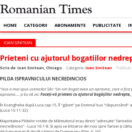
HOME
CATEGORII
ABONAMENTE
PUBLICITATE
I
IOAN SINITEAN
Prieteni cu ajutorul bogatiilor nedre
Scris de:
Ioan Sinitean, Chicago
Categorie:
Ioan Sinitean
Publicat:
PILDA ISPRAVNICULUI NECREDINCIOS
“Isus a mai spus ucenicilor Săi: “Un om bogat avea un ispravnic, care a fost pî
ispravnic…. şi Eu vă zic:
Faceţi-vă prieteni cu ajutorul bogăţiilor nedrepte,
În Evanghelia după Luca cap.15, Îl “găsim” pe Domnul Isus “răspunzând” acuza
(Luca 15:11-32).
Majoritatea Pildelor rostite de Mântuitorul erau direct “adresate” fariseilor
necredincios” - Luca 16:1-8. Și apoi se întoarce din nou spre farisei și cărtur
de bani mai mult decât iubitori de Dumnezeu (ITim. 6: 10).