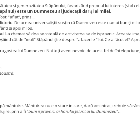
nătatea și generozitatea Stăpânului, favorizând propriul lui interes (și al c
ânul) este un Dumnezeu al judecații dar și al milei.
: “aflat”, prins....
toriu. De aceea universaliștii susțin că Dumnezeu este numai bun și milos
ânt) și apoi milos.
pânul l-a chemat să dea socoteală de activitatea sa de ispravnic. Aceasta im
neștiind cât de “mult” Stăpânul știe despre “afacerile “ lui. Ce a făcut el? A 
dragostea lui Dumnezeu. Noi toți avem nevoie de acest fel de înțelepciune, d
e:
noastră,
pă mântuire. Mântuirea nu e o stare în care, dacă am intrat, trebuie să rămâ
ire, prin a fi “
buni ispravnici ai harului felurit al lui Dumnezeu
”…