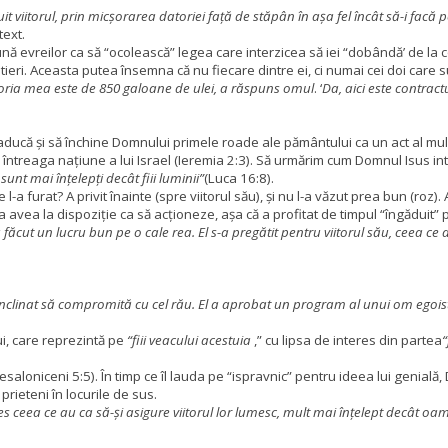
uit viitorul, prin micșorarea datoriei față de stăpân în așa fel încât să-i facă pe
text.
ună evreilor ca să “ocolească” legea care interzicea să iei “dobândă’ de la 
ntieri. Aceasta putea însemna că nu fiecare dintre ei, ci numai cei doi care sun
oria mea este de 850 galoane de ulei, a răspuns omul
. ‘
Da, aici este contract
 aducă și să închine Domnului primele roade ale pământului ca un act al mu
ză întreaga națiune a lui Israel (Ieremia 2:3). Să urmărim cum Domnul Isus i
sunt mai înțelepți decât fiii luminii”
(Luca 16:8).
a furat? A privit înainte (spre viitorul său), și nu l-a văzut prea bun (roz). A
va avea la dispoziție ca să acționeze, așa că a profitat de timpul “îngăduit” p
 făcut un lucru bun pe o cale rea. El s-a pregătit pentru viitorul său, ceea ce 
nclinat să compromită cu cel rău. El a aprobat un program al unui om egoist, 
i, care reprezintă pe
“fiii veacului acestuia
,” cu lipsa de interes din partea
“
aloniceni 5:5). În timp ce îl lauda pe “ispravnic” pentru ideea lui genială, D
rieteni în locurile de sus.
es ceea ce au ca să-și asigure viitorul lor lumesc, mult mai înțelept decât oa