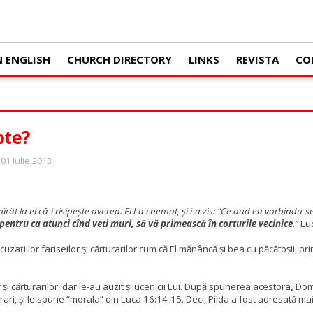
N ENGLISH
CHURCH DIRECTORY
LINKS
REVISTA
CO
pte?
 01 Iulie 2013
rât la el că-i risipeşte averea.
El l-a chemat, şi i-a zis: “Ce aud eu vorbindu-s
 pentru ca atunci cînd veţi muri, să vă primească în corturile vecinice
.”
Lu
țiilor fariseilor și cărturarilor cum că El
mănâncă și bea cu păcătoșii, prin 
 și cărturarilor, dar le-au auzit și ucenicii Lui. După spunerea acestora
,
Domn
ari, și le spune “morala” din Luca 16:14-15. Deci, Pilda a fost adresată mai în