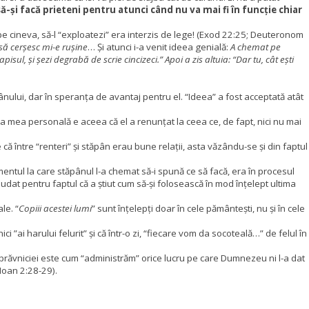
să-și facă prieteni pentru atunci când nu va mai fi în funcție chiar
 pe cineva, să-l “exploatezi” era interzis de lege! (Exod 22:25; Deuteronom
să cerșesc mi-e rușine
… Și atunci i-a venit ideea genială:
A chemat pe
sul, și șezi degrabă de scrie cincizeci.” Apoi a zis altuia: “Dar tu, cât ești
ăpânului, dar în speranța de avantaj pentru el. “Ideea” a fost acceptată atât
ea mea personală e aceea că el a renunțat la ceea ce, de fapt, nici nu mai
ă între “renteri” și stăpân erau bune relații, asta văzându-se și din faptul
entul la care stăpânul l-a chemat să-i spună ce să facă, era în procesul
audat pentru faptul că a știut cum să-și folosească în mod înțelept ultima
le. “
Copiii acestei lumi
” sunt înțelepți doar în cele pământești, nu și în cele
 ”ai harului felurit” și că într-o zi,
“fiecare vom da socoteală…” de felul în
 isprăvniciei este cum “administrăm” orice lucru pe care Dumnezeu ni l-a dat
 Ioan 2:28-29).