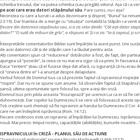
schimba trecutul, dar va putea schimba (sau pregăti) viitorul.
Așa că i-a ve
pe acei care erau datori stăpânului său
. Pare curios, nu-i așa?
Necinstea cu care a lucrat i-a adus dezonoare și dispreț. “Bunul” lui renum
23:19). Dar înaintea de a merge cu “situația” contabilă la Stăpân i-a venit 
fiecare din datornicii stapânului sau, si a zis celui dintâi: “Cât ești dator stap
dator?” “O sută de măsuri de grîu”, a răspuns el. Și i-a zis: “Ia-ți zapisul, și scr
Înterpretările comentatorilor Bibliei sunt împărțite la acest punct. Unii sus
de acei datornici cât și de stăpân care l-a lăudat pentru asta.
Alți comentatori spun că “reducerea” dobânzilor a fost, de fapt, din partea
ajungea să “posede”, la ceea ce nu mai era sigur că va primi, în favoarea a
Daca “renterii” știau că el fusese deja dat afară, cu siguranță că nu erau 
că “cineva dintre ei” l-a anunțat despre delapidare.
Verbul folosit de Domnul Isus ca să prezinte faptul că ispravnicul risipește 
“risipirii”.
Dar nu ni se spune cum anume. Să observăm faptul că Stapânul nu-l 
șansă, ultima oportunitate spre folosul lui, spre a ieși din criză.
Domnul Isus prin pilda aceasta “încurajează” pe ucenicii Lui ca ei să fie cel p
duhovnicești. Dar copiilor lui Dumnezeu li se cere să folosească aceste opo
Toți creștinii sunt chemați să fie ispravnici ai harului lui Dumnezeu (I Cor. 4: 
care ne-am îndeplinit isprăvnicia (Rom. 14:12).
Fiecare credincios este un ispravnic al Împărăției lui Dumnezeu. Isprăvnicia 
nouă. Mai precis: timpul nostru, capacitățile (abilitățile), bunurile noastre…
ISPRAVNICULUI în CRIZĂ - PLANUL SĂU DE ACTIUNE
“
Scopul scuză mijloacele
” spunea Niccolo Machiavelli (1469-1527).