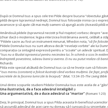
După ce Domnul Isus a spus cele trei Pilde despre bucuria “obiectului găsit
pildă despre Ispravnicul nedrept, Domnul Isus folosește ironia ca o expres
avanseze și să ajute cât mai mulți oameni să ajungă acolo (Această pildă e
Amândouă
pildele (Ispravnicul necistit și Fiul risipitor) vorbesc despre “ave
(chiar dacă o moștenise; legea interzicea înstrăinarea averii), celălalt a stă
“Pildele sacre au fost un instrument minunat, Whedon nota, “
să fie folosi
Pildele Domnului Isus nu sunt altceva decât “revelații vorbite” ale lui Du
comparația ca sintagmă expresivă pentru a “scoate” un adevăr spiritual. De a
“Isus nu a lăudat ispravnicul pentru necinstea lui. În schimb a scos în evidență
îndreptată povestirea, iubeau banii și averea. Ei nu au putut realiza că bani
Richards
Pilda este special alcătuită de Domnul Isus ca să ne învețe cum să folosim 
“
Isus mereu (constant) a folosit ilustrații când vorbea mulțimii. De fapt, profeți
secretele de la facerea lumii (de la început
) “ (Mat. 13:34-35-
The Living Bible 
Unul dintre scopurile studierii Pildelor Domnului Isus este acela de a “găsi
Una ilustrativă, de a face adevărul inteligibil
și
Una argumentativă, de a duce adevărul ca “martor”
(Romani 1:20)
Deși, în principal, Domnul Isus a spus Pilda aceasta în beneficiul ucenicilor
să ascundă adevărul de acei care nu doreau să-l cunoască cu sinceritate, d