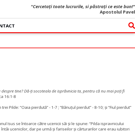
"Cercetați toate lucrurile, si păstrați ce este bun!"
Apostolul Pavel
NTACT
e despre tine? Dă-ţi socoteala de isprăvnicia ta, pentru că nu mai poţi fi
ca 16:1-8
trei Pilde: “Oaia pierdută” - 1-7 ; “Bănuțul pierdut” - 8-10;
și “Fiul pierdut”
ul Isus se întoarce către ucenicii săi și le spune: “Pilda ispravnicului
tâi ucenicilor, dar pe urmă și fariseilor și cărturarilor care erau iubitori