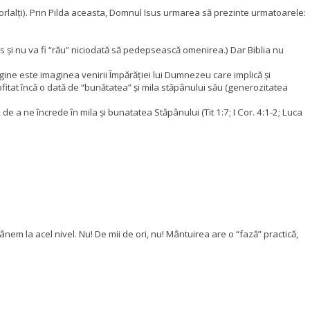
elorlalți). Prin Pilda aceasta, Domnul Isus urmarea să prezinte urmatoarele:
 și nu va fi “rău” niciodată să pedepsească omenirea.) Dar Biblia nu
agine este imaginea venirii Împărăției lui Dumnezeu care implică și
profitat încă o dată de “bunătatea” și mila stăpânului său (generozitatea
e a ne încrede în mila și bunatatea Stăpânului (Tit 1:7; I Cor. 4:1-2; Luca
nem la acel nivel. Nu! De mii de ori, nu! Mântuirea are o “fază” practică,