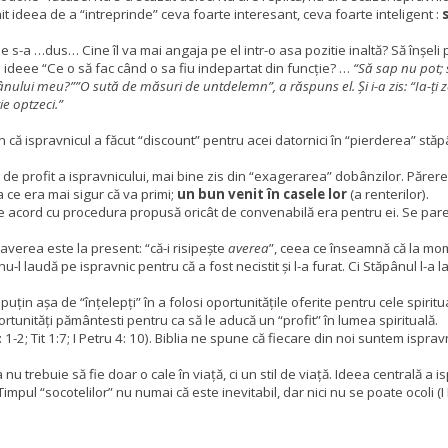
nit ideea de a “intreprinde” ceva foarte interesant, ceva foarte inteligent :
e s-a …dus… Cine îl va mai angaja pe el intr-o asa pozitie inaltă? Să înșeli
o ideee “Ce o să fac când o sa fiu indepartat din funcție? …
“Să sap nu pot; 
ânului meu?””O sută de măsuri de untdelemn”, a răspuns el. Și i-a zis: “Ia-ți zapi
ie optzeci.”
țin că ispravnicul a făcut “discount” pentru acei datornici în “pierderea” st
 de profit a ispravnicului, mai bine zis din “exagerarea” dobânzilor. Părer
 ce era mai sigur că va primi;
un bun venit în casele lor
(a renterilor).
de acord cu procedura propusă oricât de convenabilă era pentru ei. Se pare c
averea este la present: “că-i risipește
averea
”, ceea ce înseamnă că la mom
laudă pe ispravnic pentru că a fost necistit și l-a furat. Ci Stăpânul l-a l
uțin așa de “înțelepți” în a folosi oportunitățile oferite pentru cele spiritua
rtunități pământesti pentru ca să le aducă un “profit” în lumea spirituală.
1-2; Tit 1:7; I Petru 4: 10). Biblia ne spune că fiecare din noi suntem ispravnici
nu trebuie să fie doar o cale în viață, ci un stil de viață. Ideea centrală a
Timpul “socotelilor” nu numai că este inevitabil, dar nici nu se poate ocoli (I