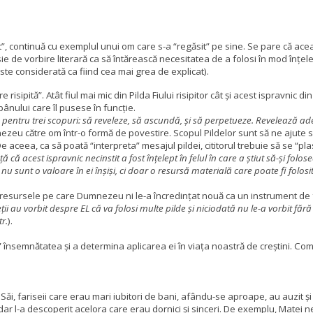
”, continuă cu exemplul unui om care s-a “regăsit” pe sine. Se pare că aceas
ie de vorbire literară ca să întărească necesitatea de a folosi în mod înț
ste considerată ca fiind cea mai grea de explicat).
re risipită”. Atât fiul mai mic din Pilda Fiului risipitor cât și acest ispravnic
pânului care îl pusese în funcție.
te pentru trei scopuri: să reveleze, să ascundă, și să perpetueze. Revelează ad
mnezeu către om într-o formă de povestire.
Scopul Pildelor sunt să ne ajute
ceea, ca să poată “interpreta” mesajul pildei, cititorul trebuie să se “plase
 că acest ispravnic necinstit a fost înțelept în felul în care a știut să-și fol
i nu sunt o valoare în ei înșiși, ci doar o resursă materială care poate fi fo
resursele pe care Dumnezeu ni le-a încredințat nouă ca un instrument de fol
i au vorbit despre EL că va folosi multe pilde și niciodată nu le-a vorbit fără cel
tr.
).
” însemnătatea și a determina aplicarea ei în viața noastră de creștini.
Come
 Săi, fariseii care erau mari iubitori de bani, afându-se aproape, au auzit ș
ar l-a descoperit acelora care erau dornici și sinceri. De exemplu, Matei 