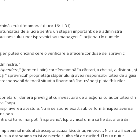
închină zeului “mamona” (Luca 16: 1-31).
 oportunitatea de a lucra pentru un stapân important; de a administra
 businessului unor ispravnici sau manageri. Ei acționau în numele
iei” putea oricând cere o verificare a afacerii conduse de ispravnic.
ministra. ”
ispendere
,” (termen Latin) care înseamnă “a cântari, a cheltui, a distribui, și
și “Ispravnicul” proprietății stăpânului și avea responsabilitatea de a găsi
t responsabil de toată situația financiară, încluzând și plata “bilurilor.
roprietarul, dar era priveligiat cu investitura de a acționa cu autoritatea din
ca Esop).
 risipi averea acestuia. Nu ni se spune exact sub ce formă risipea averea:
isipea...
tru că tu nu mai poți fi ispravnic”.
Ispravnicul urma să fie dat afară din
timp semnul mutual că accepta acuza făcută lui, vinovat… Nici nu a încercat
ul si-a dat seama ca isi va pierde slujba cât de curând. El nu a putut