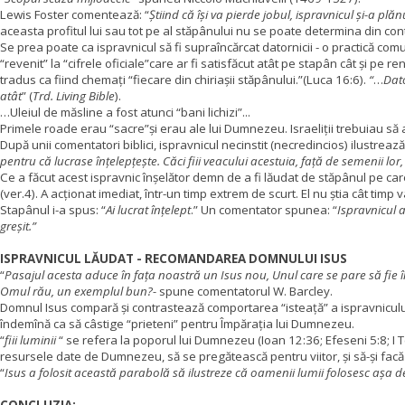
Lewis Foster comentează: “
Știind că își va pierde jobul, ispravnicul și-a plăn
aceasta profitul lui sau tot pe al stăpânului nu se poate determina din con
Se prea poate ca ispravnicul să fi supraîncărcat datornicii - o practică com
“revenit” la “cifrele oficiale”care ar fi satisfăcut atât pe stapân cât și pe re
tradus ca fiind chemați “fiecare din chiriașii stăpânului.”(Luca 16:6).
“
…
Dat
atât
” (
Trd. Living Bible
).
…Uleiul de măsline a fost atunci “bani lichizi”...
Primele roade erau “sacre”și erau ale lui Dumnezeu. Israeliții trebuiau să
După unii comentatori biblici, ispravnicul necinstit (necredincios) ilustrea
pentru că lucrase înțelepțește. Căci fiii veacului acestuia, față de semenii lor, 
Ce a făcut acest ispravnic înșelător demn de a fi lăudat de stăpânul pe care l-
(ver.4). A acționat imediat, într-un timp extrem de scurt. El nu știa cât timp 
Stapânul i-a spus: “
Ai lucrat înțelept
.” Un comentator spunea: “
Ispravnicul a
greșit.”
ISPRAVNICUL LĂUDAT -
RECOMANDAREA DOMNULUI
ISUS
“
Pasajul acesta aduce în fața noastră un Isus nou, Unul care se pare să fie î
Omul rău, un exemplul bun?-
spune comentatorul W. Barcley.
Domnul Isus compară și contrastează comportarea “isteață” a ispravniculu
îndemînă ca să câstige “prieteni” pentru Împărația lui Dumnezeu.
“
fiii luminii
“ se refera la poporul lui Dumnezeu (Ioan 12:36; Efeseni 5:8; I Tes
resursele date de Dumnezeu, să se pregătească pentru viitor, și să-și facă p
“
Isus a folosit această parabolă să ilustreze că oamenii lumii folosesc așa d