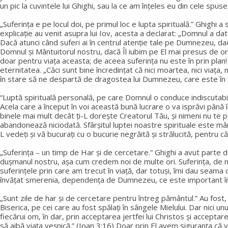
un pic la cuvintele lui Ghighi, sau la ce am înțeles eu din cele spuse
„Suferința e pe locul doi, pe primul loc e lupta spirituală.” Ghighi a
explicație au venit asupra lui Iov, acesta a declarat: „Domnul a d
Dacă atunci când suferi ai în centrul atenție tale pe Dumnezeu, dacă
Domnul și Mântuitorul nostru, dacă Îl iubim pe El mai presus de o
doar pentru viața aceasta; de aceea suferința nu este în prin pla
eternitatea. „Căci sunt bine încredinţat că nici moartea, nici viaţa, nic
în stare să ne despartă de dragostea lui Dumnezeu, care este în
“Luptă spirituală personală, pe care Domnul o conduce indiscutabil 
Acela care a început în voi această bună lucrare o va isprăvi până în
binele mai mult decât ți-L dorește Creatorul Tău, și nimeni nu te p
abandonează niciodată. Sfârșitul luptei noastre spirituale este mântui
L vedeţi şi vă bucuraţi cu o bucurie negrăită şi strălucită, pentru c
„Suferința – un timp de Har și de cercetare.” Ghighi a avut parte
dușmanul nostru, așa cum credem noi de multe ori. Suferința, de mul
suferințele prin care am trecut în viață, dar totuși, îmi dau seama 
învățat smerenia, dependența de Dumnezeu, ce este important în v
„Sunt zile de har și de cercetare pentru întreg pământul.” Au fost
Biserica, pe cei care au fost spălați în sângele Mielului. Dar nici 
fiecărui om, în dar, prin acceptarea jertfei lui Christos și acceptar
să aibă viaţa veşnică.” (Ioan 3:16) Doar prin El avem siguranța că 