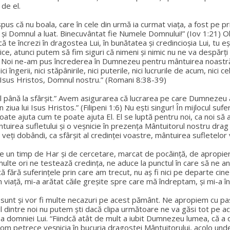
 de el.
 spus că nu boala, care în cele din urmă ia curmat viața, a fost pe pri
at şi Domnul a luat. Binecuvântat fie Numele Domnului!” (Iov 1:21)
 te încrezi în dragostea Lui, în bunătatea și credincioșia Lui, tu e
rice, atunci putem să fim siguri că nimeni și nimic nu ne va despă
n! Noi ne-am pus încrederea în Dumnezeu pentru mântuirea noastră ș
i îngerii, nici stăpânirile, nici puterile, nici lucrurile de acum, nici c
 Isus Hristos, Domnul nostru.” (Romani 8:38-39)
până la sfârșit.” Avem asigurarea că lucrarea pe care Dumnezeu a în
 ziua lui Isus Hristos.” (Filipeni 1:6) Nu ești singur! În mijlocul s
oate ajuta cum te poate ajuta El. El se luptă pentru noi, ca noi să 
rea sufletului și o veșnicie în prezența Mântuitorul nostru drag și iu
ă veţi dobândi, ca sfârşit al credinţei voastre, mântuirea sufletelor
 de un timp de Har și de cercetare, marcat de pocăință, de apropi
te ori ne testează credința, ne aduce la punctul în care să ne anal
că fără suferințele prin care am trecut, nu aș fi nici pe departe cin
iață, mi-a arătat căile greșite spre care mă îndreptam, și mi-a î
, sunt și vor fi multe necazuri pe acest pământ. Ne apropiem cu pa
unul dintre noi nu putem ști dacă clipa următoare ne va găsi tot pe 
ea domniei Lui. “Fiindcă atât de mult a iubit Dumnezeu lumea, că a da
vom petrece veșnicia în bucuria dragostei Mântuitorului, acolo unde