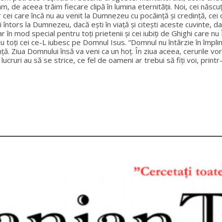
ăm, de aceea trăim fiecare clipă în lumina eternității. Noi, cei năs
r cei care încă nu au venit la Dumnezeu cu pocăință și credință, ce
i întors la Dumnezeu, dacă ești în viață și citești aceste cuvinte,
, dar în mod special pentru toți prietenii și cei iubiți de Ghighi care
cu toți cei ce-L iubesc pe Domnul Isus. “Domnul nu întârzie în împli
ăinţă. Ziua Domnului însă va veni ca un hoţ. În ziua aceea, cerurile v
ucruri au să se strice, ce fel de oameni ar trebui să fiţi voi, print