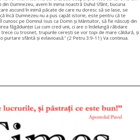
cuți din Dumnezeu, avem în inima noastră Duhul Sfânt, bucuria
i care ascund în inimă păcate de care nu doresc să se lase, se
 dacă încă Dumnezeu nu a pus capăt istorie, este pentru că te
 nu Îl cunosc pe Domnul Isus ca Domn și Mântuitor, să fie născuți din
nirea făgăduinţei Lui cum cred unii, ci are o îndelungă răbdare
or trece cu trosnet, trupurile cereşti se vor topi de mare căldură, şi
r-o purtare sfântă şi evlavioasă.” (2 Petru 3:9-11) Va continua.