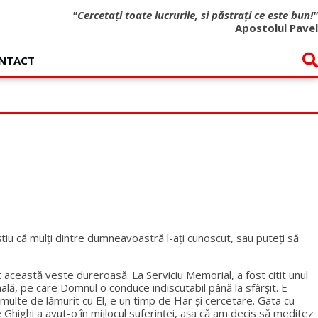
"Cercetați toate lucrurile, si păstrați ce este bun!"
Apostolul Pavel
NTACT
r știu că mulți dintre dumneavoastră l-ați cunoscut, sau puteți să
 această veste dureroasă. La Serviciu Memorial, a fost citit unul
onală, pe care Domnul o conduce indiscutabil până la sfârșit. E
 multe de lămurit cu El, e un timp de Har și cercetare. Gata cu
highi a avut-o în mijlocul suferinței, așa că am decis să meditez