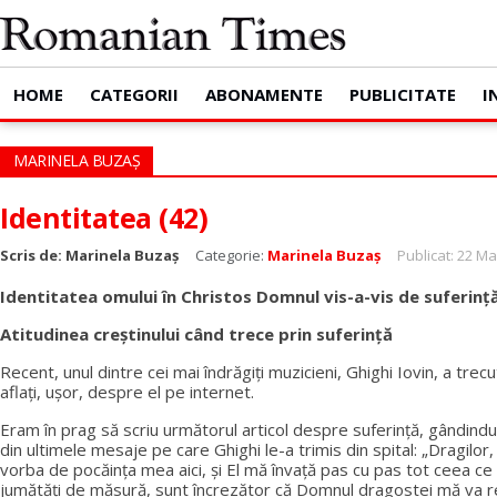
HOME
CATEGORII
ABONAMENTE
PUBLICITATE
I
MARINELA BUZAȘ
Identitatea (42)
Scris de:
Marinela Buzaș
Categorie:
Marinela Buzaș
Publicat: 22 Ma
Identitatea omului în Christos Domnul vis-a-vis de suferință
Atitudinea creștinului când trece prin suferință
Recent, unul dintre cei mai îndrăgiți muzicieni, Ghighi Iovin, a trecu
aflați, ușor, despre el pe internet.
Eram în prag să scriu următorul articol despre suferință, gândindu
din ultimele mesaje pe care Ghighi le-a trimis din spital: „Dragilor
vorba de pocăința mea aici, și El mă învață pas cu pas tot ceea ce 
jumătăți de măsură, sunt încrezător că Domnul dragostei mă va re