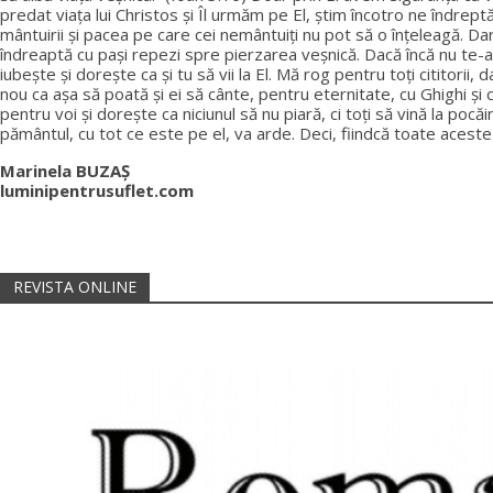
predat viața lui Christos și Îl urmăm pe El, știm încotro ne îndrept
mântuirii și pacea pe care cei nemântuiți nu pot să o înțeleagă. Da
îndreaptă cu pași repezi spre pierzarea veșnică. Dacă încă nu te-a
iubește și dorește ca și tu să vii la El. Mă rog pentru toți cititorii
nou ca așa să poată și ei să cânte, pentru eternitate, cu Ghighi și 
pentru voi şi doreşte ca niciunul să nu piară, ci toţi să vină la poc
pământul, cu tot ce este pe el, va arde. Deci, fiindcă toate aceste l
Marinela BUZAȘ
luminipentrusuflet.com
REVISTA ONLINE