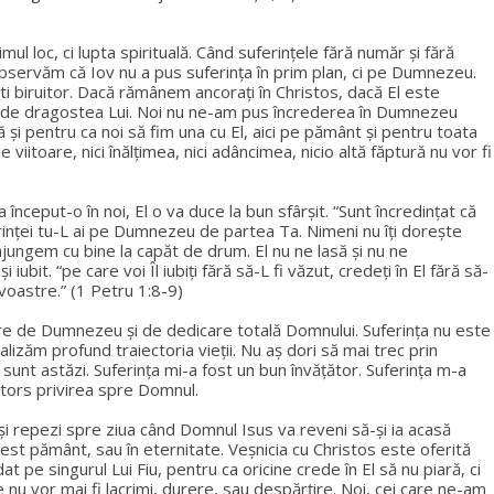
mul loc, ci lupta spirituală. Când suferințele fără număr și fără
 Observăm că Iov nu a pus suferința în prim plan, ci pe Dumnezeu.
ști biruitor. Dacă rămânem ancorați în Christos, dacă El este
rți de dragostea Lui. Noi nu ne-am pus încrederea în Dumnezeu
i pentru ca noi să fim una cu El, aici pe pământ și pentru toata
ele viitoare, nici înălţimea, nici adâncimea, nicio altă făptură nu vor fi
ceput-o în noi, El o va duce la bun sfârșit. “Sunt încredinţat că
uferinței tu-L ai pe Dumnezeu de partea Ta. Nimeni nu îți dorește
ajungem cu bine la capăt de drum. El nu ne lasă și nu ne
bit. “pe care voi Îl iubiţi fără să-L fi văzut, credeţi în El fără să-
 voastre.” (1 Petru 1:8-9)
ere de Dumnezeu și de dedicare totală Domnului. Suferința nu este
izăm profund traiectoria vieții. Nu aș dori să mai trec prin
e sunt astăzi. Suferința mi-a fost un bun învățător. Suferința m-a
ntors privirea spre Domnul.
și repezi spre ziua când Domnul Isus va reveni să-și ia acasă
acest pământ, sau în eternitate. Veșnicia cu Christos este oferită
t pe singurul Lui Fiu, pentru ca oricine crede în El să nu piară, ci
 nu vor mai fi lacrimi, durere, sau despărțire. Noi, cei care ne-am