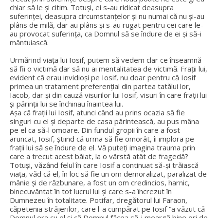
chiar să le și citim. Totuși, ei s-au ridicat deasupra
suferinței, deasupra circumstanțelor și nu numai că nu și-au
plâns de milă, dar au plâns și s-au rugat pentru cei care le-
au provocat suferința, ca Domnul să se îndure de ei și să-i
mântuiască.
Urmărind viața lui Iosif, putem să vedem clar ce înseamnă
să fii o victimă dar să nu ai mentalitatea de victimă. Frații lui,
evident că erau invidioși pe Iosif, nu doar pentru că Iosif
primea un tratament preferențial din partea tatălui lor,
Iacob, dar și din cauză visurilor lui Iosif, visuri în care frații lui
și părinții lui se închinau înaintea lui.
Așa că frații lui Iosif, atunci când au prins ocazia să fie
singuri cu el și departe de casa părintească, au pus mâna
pe el ca să-l omoare. Din fundul gropii în care a fost
aruncat, Iosif, știind că urma să fie omorât, îi implora pe
frații lui să se îndure de el. Vă puteți imagina trauma prin
care a trecut acest băiat, la o vârstă atât de fragedă?
Totuși, văzând felul în care Iosif a continuat să-și trăiască
viața, văd că el, în loc să fie un om demoralizat, paralizat de
mânie și de răzbunare, a fost un om credincios, harnic,
binecuvântat în tot lucrul lui și care s-a încrezut în
Dumnezeu în totalitate. Potifar, dregătorul lui Faraon,
căpetenia străjerilor, care l-a cumpărat pe Iosif “a văzut că
Domnul era cu el şi că Domnul făcea să-i meargă bine ori de