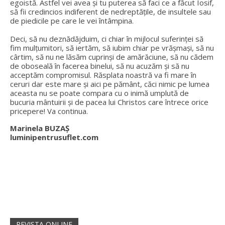
egoistă. Astfel vei avea și tu puterea să faci ce a făcut Iosif,
să fii credincios indiferent de nedreptățile, de insultele sau
de piedicile pe care le vei întâmpina.
Deci, să nu deznădăjduim, ci chiar în mijlocul suferinței să
fim mulțumitori, să iertăm, să iubim chiar pe vrășmași, să nu
cârtim, să nu ne lăsăm cuprinși de amărăciune, să nu cădem
de oboseală în facerea binelui, să nu acuzăm și să nu
acceptăm compromisul. Răsplata noastră va fi mare în
ceruri dar este mare și aici pe pământ, căci nimic pe lumea
aceasta nu se poate compara cu o inimă umplută de
bucuria mântuirii și de pacea lui Christos care întrece orice
pricepere! Va continua.
Marinela BUZAȘ
luminipentrusuflet.com
REVISTA ONLINE