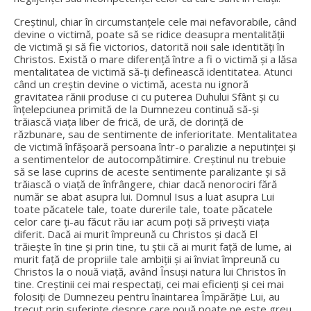
Creștinul, chiar în circumstanțele cele mai nefavorabile, când
devine o victimă, poate să se ridice deasupra mentalității
de victimă și să fie victorios, datorită noii sale identități în
Christos. Există o mare diferență între a fi o victimă și a lăsa
mentalitatea de victimă să-ți definească identitatea. Atunci
când un creștin devine o victimă, acesta nu ignoră
gravitatea rănii produse ci cu puterea Duhului Sfânt și cu
înțelepciunea primită de la Dumnezeu continuă să-și
trăiască viața liber de frică, de ură, de dorință de
răzbunare, sau de sentimente de inferioritate. Mentalitatea
de victimă înfășoară persoana într-o paralizie a neputinței și
a sentimentelor de autocompătimire. Creștinul nu trebuie
să se lase cuprins de aceste sentimente paralizante și să
trăiască o viață de înfrângere, chiar dacă nenorociri fără
număr se abat asupra lui. Domnul Isus a luat asupra Lui
toate păcatele tale, toate durerile tale, toate păcatele
celor care ți-au făcut rău iar acum poți să privești viața
diferit. Dacă ai murit împreună cu Christos și dacă El
trăiește în tine și prin tine, tu știi că ai murit față de lume, ai
murit față de propriile tale ambiții și ai înviat împreună cu
Christos la o nouă viață, având Însuși natura lui Christos în
tine. Creștinii cei mai respectați, cei mai eficienți și cei mai
folosiți de Dumnezeu pentru înaintarea Împărăție Lui, au
trecut prin suferințe despre care nouă poate ne este greu