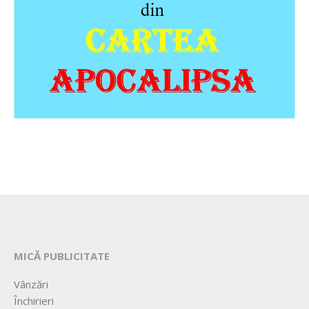
MICĂ PUBLICITATE
Vânzări
Închirieri