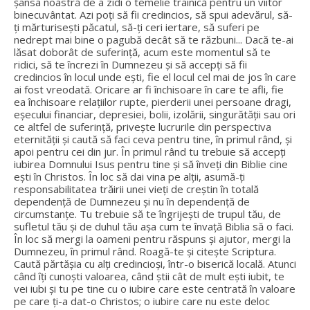
șansa noastră de a zidi o temelie trainică pentru un viitor
binecuvântat. Azi poți să fii credincios, să spui adevărul, să-
ți mărturisești păcatul, să-ți ceri iertare, să suferi pe
nedrept mai bine o pagubă decât să te răzbuni... Dacă te-ai
lăsat doborât de suferință, acum este momentul să te
ridici, să te încrezi în Dumnezeu și să accepți să fii
credincios în locul unde ești, fie el locul cel mai de jos în care
ai fost vreodată. Oricare ar fi închisoare în care te afli, fie
ea închisoare relațiilor rupte, pierderii unei persoane dragi,
eșecului financiar, depresiei, bolii, izolării, singurătății sau ori
ce altfel de suferință, privește lucrurile din perspectiva
eternității și caută să faci ceva pentru tine, în primul rând, și
apoi pentru cei din jur. În primul rând tu trebuie să accepți
iubirea Domnului Isus pentru tine și să înveți din Biblie cine
ești în Christos. În loc să dai vina pe alții, asumă-ți
responsabilitatea trăirii unei vieți de creștin în totală
dependență de Dumnezeu și nu în dependență de
circumstanțe. Tu trebuie să te îngrijești de trupul tău, de
sufletul tău și de duhul tău așa cum te învață Biblia să o faci.
În loc să mergi la oameni pentru răspuns și ajutor, mergi la
Dumnezeu, în primul rând. Roagă-te și citește Scriptura.
Caută părtășia cu alți credincioși, într-o biserică locală. Atunci
când îți cunoști valoarea, când știi cât de mult ești iubit, te
vei iubi și tu pe tine cu o iubire care este centrată în valoare
pe care ți-a dat-o Christos; o iubire care nu este deloc