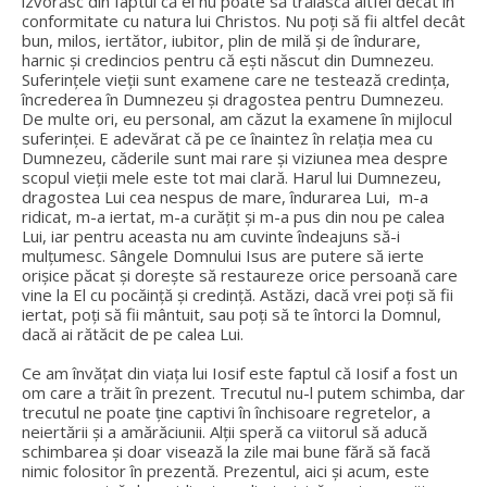
izvorăsc din faptul că el nu poate să trăiască altfel decât în
conformitate cu natura lui Christos. Nu poți să fii altfel decât
bun, milos, iertător, iubitor, plin de milă și de îndurare,
harnic și credincios pentru că ești născut din Dumnezeu.
Suferințele vieții sunt examene care ne testează credința,
încrederea în Dumnezeu și dragostea pentru Dumnezeu.
De multe ori, eu personal, am căzut la examene în mijlocul
suferinței. E adevărat că pe ce înaintez în relația mea cu
Dumnezeu, căderile sunt mai rare și viziunea mea despre
scopul vieții mele este tot mai clară. Harul lui Dumnezeu,
dragostea Lui cea nespus de mare, îndurarea Lui, m-a
ridicat, m-a iertat, m-a curățit și m-a pus din nou pe calea
Lui, iar pentru aceasta nu am cuvinte îndeajuns să-i
mulțumesc. Sângele Domnului Isus are putere să ierte
orișice păcat și dorește să restaureze orice persoană care
vine la El cu pocăință și credință. Astăzi, dacă vrei poți să fii
iertat, poți să fii mântuit, sau poți să te întorci la Domnul,
dacă ai rătăcit de pe calea Lui.
Ce am învățat din viața lui Iosif este faptul că Iosif a fost un
om care a trăit în prezent. Trecutul nu-l putem schimba, dar
trecutul ne poate ține captivi în închisoare regretelor, a
neiertării și a amărăciunii. Alții speră ca viitorul să aducă
schimbarea și doar visează la zile mai bune fără să facă
nimic folositor în prezentă. Prezentul, aici și acum, este