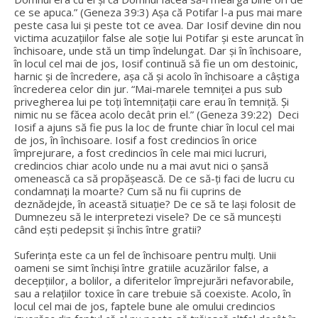
ce se apuca.” (Geneza 39:3) Așa că Potifar l-a pus mai mare
peste casa lui şi peste tot ce avea. Dar Iosif devine din nou
victima acuzațiilor false ale soție lui Potifar și este aruncat în
închisoare, unde stă un timp îndelungat. Dar și în închisoare,
în locul cel mai de jos, Iosif continuă să fie un om destoinic,
harnic și de încredere, așa că și acolo în închisoare a câștiga
încrederea celor din jur. “Mai-marele temniţei a pus sub
privegherea lui pe toţi întemnițații care erau în temniţă. Şi
nimic nu se făcea acolo decât prin el.” (Geneza 39:22) Deci
Iosif a ajuns să fie pus la loc de frunte chiar în locul cel mai
de jos, în închisoare. Iosif a fost credincios în orice
împrejurare, a fost credincios în cele mai mici lucruri,
credincios chiar acolo unde nu a mai avut nici o șansă
omenească ca să propășească. De ce să-ți faci de lucru cu
condamnați la moarte? Cum să nu fii cuprins de
deznădejde, în această situație? De ce să te lași folosit de
Dumnezeu să le interpretezi visele? De ce să muncești
când ești pedepsit și închis între gratii?
Suferința este ca un fel de închisoare pentru mulți. Unii
oameni se simt închiși între gratiile acuzărilor false, a
decepțiilor, a bolilor, a diferitelor împrejurări nefavorabile,
sau a relațiilor toxice în care trebuie să coexiste. Acolo, în
locul cel mai de jos, faptele bune ale omului credincios