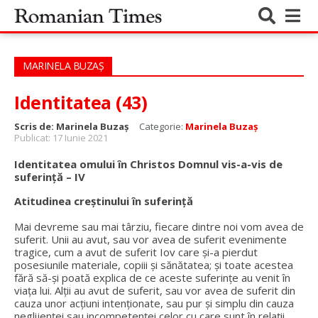
MARINELA BUZAȘ
Identitatea (43)
Scris de:
Marinela Buzaș
Categorie:
Marinela Buzaș
Publicat: 17 Iunie 2021
Identitatea omului în Christos Domnul vis-a-vis de
suferință – IV
Atitudinea creștinului în suferință
Mai devreme sau mai târziu, fiecare dintre noi vom avea de
suferit. Unii au avut, sau vor avea de suferit evenimente
tragice, cum a avut de suferit Iov care și-a pierdut
posesiunile materiale, copiii și sănătatea; și toate acestea
fără să-și poată explica de ce aceste suferințe au venit în
viața lui. Alții au avut de suferit, sau vor avea de suferit din
cauza unor acțiuni intenționate, sau pur și simplu din cauza
neglijenței sau incompetenței celor cu care sunt în relații.