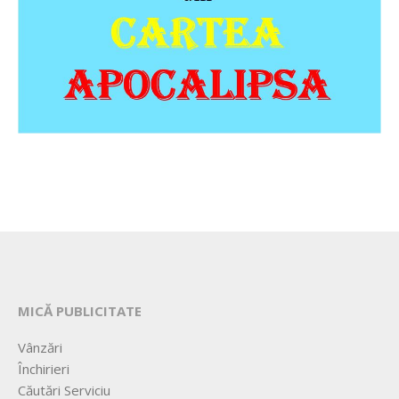
MICĂ PUBLICITATE
Vânzări
Închirieri
Căutări Serviciu