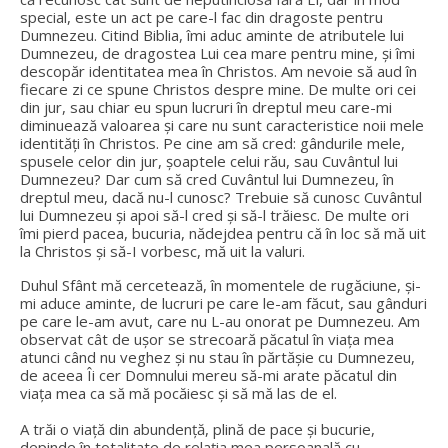
special, este un act pe care-l fac din dragoste pentru
Dumnezeu. Citind Biblia, îmi aduc aminte de atributele lui
Dumnezeu, de dragostea Lui cea mare pentru mine, și îmi
descopăr identitatea mea în Christos. Am nevoie să aud în
fiecare zi ce spune Christos despre mine. De multe ori cei
din jur, sau chiar eu spun lucruri în dreptul meu care-mi
diminuează valoarea și care nu sunt caracteristice noii mele
identități în Christos. Pe cine am să cred: gândurile mele,
spusele celor din jur, șoaptele celui rău, sau Cuvântul lui
Dumnezeu? Dar cum să cred Cuvântul lui Dumnezeu, în
dreptul meu, dacă nu-l cunosc? Trebuie să cunosc Cuvântul
lui Dumnezeu și apoi să-l cred și să-l trăiesc. De multe ori
îmi pierd pacea, bucuria, nădejdea pentru că în loc să mă uit
la Christos și să-I vorbesc, mă uit la valuri.
Duhul Sfânt mă cercetează, în momentele de rugăciune, și-
mi aduce aminte, de lucruri pe care le-am făcut, sau gânduri
pe care le-am avut, care nu L-au onorat pe Dumnezeu. Am
observat cât de ușor se strecoară păcatul în viața mea
atunci când nu veghez și nu stau în părtășie cu Dumnezeu,
de aceea Îi cer Domnului mereu să-mi arate păcatul din
viața mea ca să mă pocăiesc și să mă las de el.
A trăi o viață din abundență, plină de pace și bucurie,
depinde în totalitate de relația mea persoanală cu