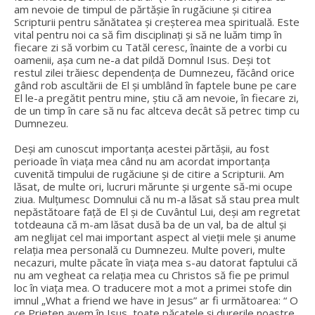
am nevoie de timpul de părtășie în rugăciune și citirea
Scripturii pentru sănătatea și creșterea mea spirituală. Este
vital pentru noi ca să fim disciplinați și să ne luăm timp în
fiecare zi să vorbim cu Tatăl ceresc, înainte de a vorbi cu
oamenii, așa cum ne-a dat pildă Domnul Isus. Deși tot
restul zilei trăiesc dependența de Dumnezeu, făcând orice
gând rob ascultării de El și umblând în faptele bune pe care
El le-a pregătit pentru mine, știu că am nevoie, în fiecare zi,
de un timp în care să nu fac altceva decât să petrec timp cu
Dumnezeu.
Deși am cunoscut importanța acestei părtășii, au fost
perioade în viața mea când nu am acordat importanța
cuvenită timpului de rugăciune și de citire a Scripturii. Am
lăsat, de multe ori, lucruri mărunte și urgente să-mi ocupe
ziua. Mulțumesc Domnului că nu m-a lăsat să stau prea mult
nepăstătoare față de El și de Cuvântul Lui, deși am regretat
totdeauna că m-am lăsat dusă ba de un val, ba de altul și
am neglijat cel mai important aspect al vieții mele și anume
relația mea personală cu Dumnezeu. Multe poveri, multe
necazuri, multe păcate în viața mea s-au datorat faptului că
nu am vegheat ca relația mea cu Christos să fie pe primul
loc în viața mea. O traducere mot a mot a primei stofe din
imnul „What a friend we have in Jesus” ar fi următoarea: “ O
ce Prieten avem în Isus, toate păcatele și durerile noastre