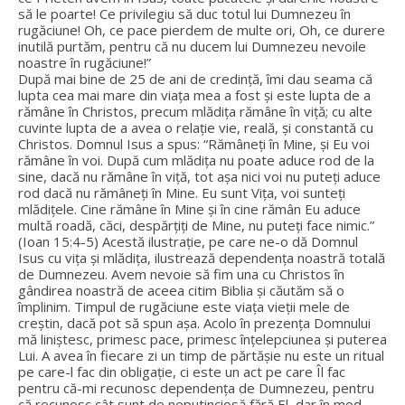
să le poarte! Ce privilegiu să duc totul lui Dumnezeu în
rugăciune! Oh, ce pace pierdem de multe ori, Oh, ce durere
inutilă purtăm, pentru că nu ducem lui Dumnezeu nevoile
noastre în rugăciune!”
După mai bine de 25 de ani de credință, îmi dau seama că
lupta cea mai mare din viața mea a fost și este lupta de a
rămâne în Christos, precum mlădița rămâne în viță; cu alte
cuvinte lupta de a avea o relație vie, reală, și constantă cu
Christos. Domnul Isus a spus: “Rămâneţi în Mine, şi Eu voi
rămâne în voi. După cum mlădiţa nu poate aduce rod de la
sine, dacă nu rămâne în viţă, tot aşa nici voi nu puteţi aduce
rod dacă nu rămâneţi în Mine. Eu sunt Viţa, voi sunteţi
mlădiţele. Cine rămâne în Mine şi în cine rămân Eu aduce
multă roadă, căci, despărţiţi de Mine, nu puteţi face nimic.”
(Ioan 15:4-5) Acestă ilustrație, pe care ne-o dă Domnul
Isus cu vița și mlădița, ilustrează dependența noastră totală
de Dumnezeu. Avem nevoie să fim una cu Christos în
gândirea noastră de aceea citim Biblia și căutăm să o
împlinim. Timpul de rugăciune este viața vieții mele de
creștin, dacă pot să spun așa. Acolo în prezența Domnului
mă liniștesc, primesc pace, primesc înțelepciunea și puterea
Lui. A avea în fiecare zi un timp de părtășie nu este un ritual
pe care-l fac din obligație, ci este un act pe care Îl fac
pentru că-mi recunosc dependența de Dumnezeu, pentru
că recunosc cât sunt de neputinciosă fără El, dar în mod