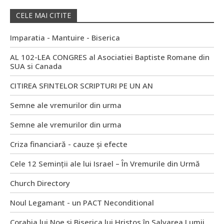
CELE MAI CITITE
Imparatia - Mantuire - Biserica
AL 102-LEA CONGRES al Asociatiei Baptiste Romane din
SUA si Canada
CITIREA SFINTELOR SCRIPTURI PE UN AN
Semne ale vremurilor din urma
Semne ale vremurilor din urma
Criza financiară - cauze și efecte
Cele 12 Seminții ale lui Israel – În Vremurile din Urmă
Church Directory
Noul Legamant - un PACT Neconditional
Corabia lui Noe și Biserica lui Hristos în Salvarea Lumii