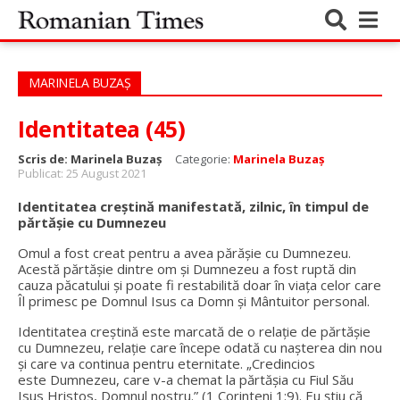
MARINELA BUZAȘ
Identitatea (45)
Scris de:
Marinela Buzaș
Categorie:
Marinela Buzaș
Publicat: 25 August 2021
Identitatea creștină manifestată, zilnic, în timpul de
părtășie cu Dumnezeu
Omul a fost creat pentru a avea părășie cu Dumnezeu.
Acestă părtășie dintre om și Dumnezeu a fost ruptă din
cauza păcatului și poate fi restabilită doar în viața celor care
Îl primesc pe Domnul Isus ca Domn și Mântuitor personal.
Identitatea creștină este marcată de o relație de părtășie
cu Dumnezeu, relație care începe odată cu nașterea din nou
și care va continua pentru eternitate. „Credincios
este Dumnezeu, care v-a chemat la părtăşia cu Fiul Său
Isus Hristos, Domnul nostru.” (1 Corinteni 1:9). Eu știu că