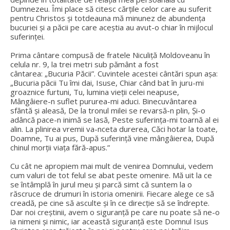
Dumnezeu. Îmi place să citesc cărțile celor care au suferit
pentru Christos și totdeauna mă minunez de abundența
bucuriei și a păcii pe care aceștia au avut-o chiar în mijlocul
suferinței.
Prima cântare compusă de fratele Niculiță Moldoveanu în
celula nr. 9, la trei metri sub pământ a fost
cântarea: „Bucuria Păcii”. Cuvintele acestei cântări spun așa:
„Bucuria păcii Tu îmi dai, Isuse, Chiar când bat în juru-mi
groaznice furtuni, Tu, lumina vieții celei neapuse,
Mângâiere-n suflet pururea-mi aduci. Binecuvântarea
sfântă și aleasă, De la tronul milei se revarsă-n plin, Și-o
adâncă pace-n inimă se lasă, Peste suferința-mi toarnă al ei
alin. La plinirea vremii va-nceta durerea, Căci hotar la toate,
Doamne, Tu ai pus, După suferință vine mângâierea, După
chinul morții viața fără-apus.”
Cu cât ne apropiem mai mult de venirea Domnului, vedem
cum valuri de tot felul se abat peste omenire. Mă uit la ce
se întâmplă în jurul meu și parcă simt că suntem la o
răscruce de drumuri în istoria omenirii. Fiecare alege ce să
creadă, pe cine să asculte și în ce direcție să se îndrepte.
Dar noi creștinii, avem o siguranță pe care nu poate să ne-o
ia nimeni și nimic, iar această siguranță este Domnul Isus