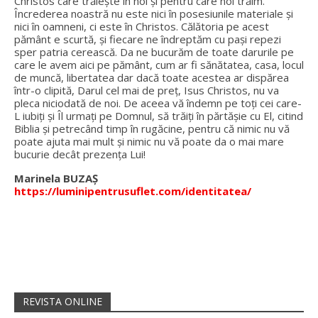
Christos care trăiește în noi și pentru care noi trăim.
Încrederea noastră nu este nici în posesiunile materiale și
nici în oamneni, ci este în Christos. Călătoria pe acest
pământ e scurtă, și fiecare ne îndreptăm cu pași repezi
sper patria cerească. Da ne bucurăm de toate darurile pe
care le avem aici pe pământ, cum ar fi sănătatea, casa, locul
de muncă, libertatea dar dacă toate acestea ar dispărea
într-o clipită, Darul cel mai de preț, Isus Christos, nu va
pleca niciodată de noi. De aceea vă îndemn pe toți cei care-
L iubiți și Îl urmați pe Domnul, să trăiți în părtășie cu El, citind
Biblia și petrecând timp în rugăcine, pentru că nimic nu vă
poate ajuta mai mult și nimic nu vă poate da o mai mare
bucurie decât prezența Lui!
Marinela BUZAȘ
https://luminipentrusuflet.com/identitatea/
REVISTA ONLINE