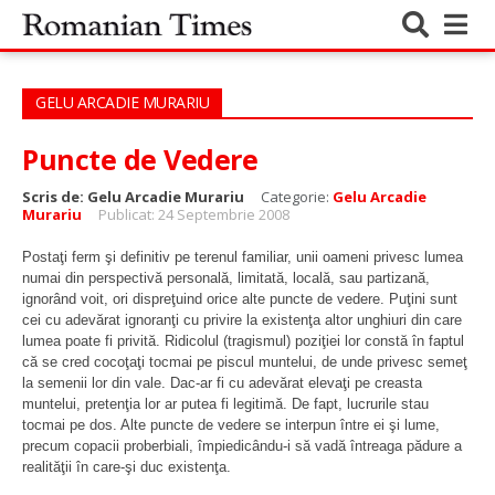
GELU ARCADIE MURARIU
Puncte de Vedere
Scris de:
Gelu Arcadie Murariu
Categorie:
Gelu Arcadie
Murariu
Publicat: 24 Septembrie 2008
Postaţi ferm şi definitiv pe terenul familiar, unii oameni privesc lumea
numai din perspectivă personală, limitată, locală, sau partizană,
ignorând voit, ori dispreţuind orice alte puncte de vedere. Puţini sunt
cei cu adevărat ignoranţi cu privire la existenţa altor unghiuri din care
lumea poate fi privită. Ridicolul (tragismul) poziţiei lor constă în faptul
că se cred cocoţaţi tocmai pe piscul muntelui, de unde privesc semeţ
la semenii lor din vale. Dac-ar fi cu adevărat elevaţi pe creasta
muntelui, pretenţia lor ar putea fi legitimă. De fapt, lucrurile stau
tocmai pe dos. Alte puncte de vedere se interpun între ei şi lume,
precum copacii proberbiali, împiedicându-i să vadă întreaga pădure a
realităţii în care-şi duc existenţa.