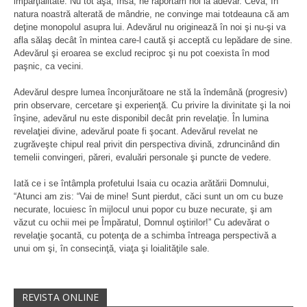
imparţialitate. Nu tot aşa, însă, ne raportăm noi la adevăr. Ceva, în
natura noastră alterată de mândrie, ne convinge mai totdeauna că am
deţine monopolul asupra lui. Adevărul nu originează în noi şi nu-şi va
afla sălaş decât în mintea care-l caută şi acceptă cu lepădare de sine.
Adevărul şi eroarea se exclud reciproc şi nu pot coexista în mod
paşnic, ca vecini.
Adevărul despre lumea înconjurătoare ne stă la îndemână (progresiv)
prin observare, cercetare şi experienţă. Cu privire la divinitate şi la noi
înşine, adevărul nu este disponibil decât prin revelaţie. În lumina
revelaţiei divine, adevărul poate fi şocant. Adevărul revelat ne
zugrăveşte chipul real privit din perspectiva divină, zdruncinând din
temelii convingeri, păreri, evaluări personale şi puncte de vedere.
Iată ce i se întâmpla profetului Isaia cu ocazia arătării Domnului,
“Atunci am zis: “Vai de mine! Sunt pierdut, căci sunt un om cu buze
necurate, locuiesc în mijlocul unui popor cu buze necurate, şi am
văzut cu ochii mei pe Împăratul, Domnul oştirilor!” Cu adevărat o
revelaţie şocantă, cu potenţa de a schimba întreaga perspectivă a
unui om şi, în consecinţă, viaţa şi loialităţile sale.
REVISTA ONLINE