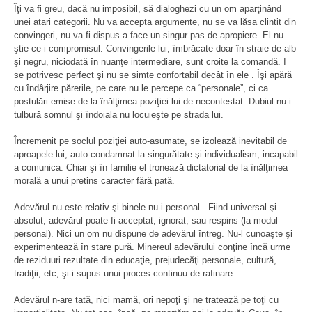
Îţi va fi greu, dacă nu imposibil, să dialoghezi cu un om aparţinând
unei atari categorii. Nu va accepta argumente, nu se va lăsa clintit din
convingeri, nu va fi dispus a face un singur pas de apropiere. El nu
ştie ce-i compromisul. Convingerile lui, îmbrăcate doar în straie de alb
şi negru, niciodată în nuanţe intermediare, sunt croite la comandă. I
se potrivesc perfect şi nu se simte confortabil decât în ele . Îşi apără
cu îndârjire părerile, pe care nu le percepe ca “personale”, ci ca
postulări emise de la înălţimea poziţiei lui de necontestat. Dubiul nu-i
tulbură somnul şi îndoiala nu locuieşte pe strada lui.
Încremenit pe soclul poziţiei auto-asumate, se izolează inevitabil de
aproapele lui, auto-condamnat la singurătate şi individualism, incapabil
a comunica. Chiar şi în familie el tronează dictatorial de la înălţimea
morală a unui pretins caracter fără pată.
Adevărul nu este relativ şi binele nu-i personal . Fiind universal şi
absolut, adevărul poate fi acceptat, ignorat, sau respins (la modul
personal). Nici un om nu dispune de adevărul întreg. Nu-l cunoaşte şi
experimentează în stare pură. Minereul adevărului conţine încă urme
de reziduuri rezultate din educaţie, prejudecăţi personale, cultură,
tradiţii, etc, şi-i supus unui proces continuu de rafinare.
Adevărul n-are tată, nici mamă, ori nepoţi şi ne tratează pe toţi cu