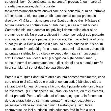
cu ochiul liber.
De bună seama, nu presa îl provoacă, cum pare să
creadă preşedintele, dar în curs de
tabloidizare/manelizare/telenovelizare ca şi generală, cum se întîmplă
să fie, aceasta nici nu este un obstacol serios contra procesului
disolutiv. Pînă la urmă, nu presa i-a făcut curaţi pe d-nii Năstase şi
Mitrea înainte de confruntarea cu tribunalul, nu ea a mărit bugetul
Camerelor, nici nu a acordat noi privilegii demnitarilor, chiar şi pe
vremuri de criză. Nu presa a eliberat infractori periculoşi sub pretexte
ridicole, nici nu i-a pus pe cei 50 (cincizeci, Dumnezeule!) de ofiţeri şi
subofiţeri de la Poliţia Rutiera din Iaşi să-şi dea cinstea de ruşine. În
toate aceste împrejurări şi în alte sute, poate mii, că nu se zdruncină
autoritatea instituţiilor cu cîteva excepţii, demnitarii şi funcţionarii
statului român s-au descurcat şi singuri ca nişte oameni mari! Şi
atunci e normal ca autoritatea instituţiilor, dar şi cea a statului român
în ansamblu, să se tot ducă pe apa Sîmbetei.
Presa s-a mulţumit doar să relateze asupra acestor evenimente, ceea
ce e chiar rolul său, că de o presă enconomiastică bănuiesc că s-a
săturat toată lumea. Şi presa a făcut-o după puterile sale, din păcate
neînsemnate, şi cu priceperea sa, iarăşi din păcate, cu mici excepţii,
de tot precară. Pentru că e absurd că crezi poţi riposta la fenomene
de o aşa gravitate cu ştiri transformate în glumiţe, dezbateri cu
personaje publice extrase din cimitirul elefanţilor şi simularea
controversei de idei şi principii prin aducerea faţă în faţă a unor