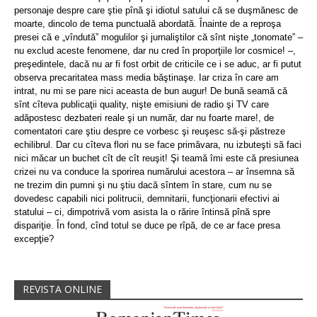
personaje despre care ştie pînă şi idiotul satului că se duşmănesc de
moarte, dincolo de tema punctuală abordată. Înainte de a reproşa
presei că e „vîndută” mogulilor şi jurnaliştilor că sînt nişte „tonomate” –
nu exclud aceste fenomene, dar nu cred în proporţiile lor cosmice! –,
preşedintele, dacă nu ar fi fost orbit de criticile ce i se aduc, ar fi putut
observa precaritatea mass media băştinaşe. Iar criza în care am
intrat, nu mi se pare nici aceasta de bun augur! De bună seamă că
sînt cîteva publicaţii quality, nişte emisiuni de radio şi TV care
adăpostesc dezbateri reale şi un număr, dar nu foarte mare!, de
comentatori care ştiu despre ce vorbesc şi reuşesc să-şi păstreze
echilibrul. Dar cu cîteva flori nu se face primăvara, nu izbuteşti să faci
nici măcar un buchet cît de cît reuşit! Şi teamă îmi este că presiunea
crizei nu va conduce la sporirea numărului acestora – ar însemna să
ne trezim din pumni şi nu ştiu dacă sîntem în stare, cum nu se
dovedesc capabili nici politrucii, demnitarii, funcţionarii efectivi ai
statului – ci, dimpotrivă vom asista la o rărire întinsă pînă spre
dispariţie. În fond, cînd totul se duce pe rîpă, de ce ar face presa
excepţie?
REVISTA ONLINE