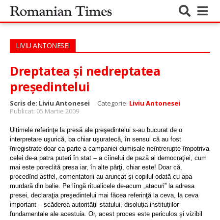
LIVIU ANTONESEI
Dreptatea şi nedreptatea
preşedintelui
Scris de:
Liviu Antonesei
Categorie:
Liviu Antonesei
Publicat: 05 Martie 2009
Ultimele referinţe la presă ale preşedintelui s-au bucurat de o
interpretare uşurică, ba chiar uşuratecă, în sensul că au fost
înregistrate doar ca parte a campaniei dumisale neîntrerupte împotriva
celei de-a patra puteri în stat – a cîinelui de pază al democraţiei, cum
mai este poreclită presa iar, în alte părţi, chiar este! Doar că,
procedînd astfel, comentatorii au aruncat şi copilul odată cu apa
murdară din balie. Pe lîngă ritualicele de-acum „atacuri” la adresa
presei, declaraţia preşedintelui mai făcea referinţă la ceva, la ceva
important – scăderea autorităţii statului, disoluţia instituţiilor
fundamentale ale acestuia. Or, acest proces este periculos şi vizibil