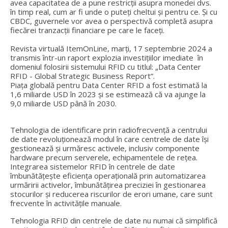
avea capacitatea de a pune restricții asupra monedei dvs.
în timp real, cum ar fi unde o puteți cheltui și pentru ce. Și cu
CBDC, guvernele vor avea o perspectivă completă asupra
fiecărei tranzacții financiare pe care le faceți.
Revista virtuală ItemOnLine, marți, 17 septembrie 2024 a
transmis într-un raport explozia investițiilor imediate în
domeniul folosirii sistemului RFID cu titlul: „Data Center
RFID - Global Strategic Business Report”.
Piața globală pentru Data Center RFID a fost estimată la
1,6 miliarde USD în 2023 și se estimează că va ajunge la
9,0 miliarde USD până în 2030.
Tehnologia de identificare prin radiofrecvență a centrului
de date revoluționează modul în care centrele de date își
gestionează și urmăresc activele, inclusiv componente
hardware precum serverele, echipamentele de rețea.
Integrarea sistemelor RFID în centrele de date
îmbunătățește eficiența operațională prin automatizarea
urmăririi activelor, îmbunătățirea preciziei în gestionarea
stocurilor și reducerea riscurilor de erori umane, care sunt
frecvente în activitățile manuale.
Tehnologia RFID din centrele de date nu numai că simplifică