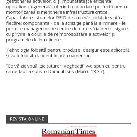
gestionarea activelor, ci și îmbunătățește eficiența
operațională generală, oferind o abordare perfectă pentru
monitorizarea și menținerea infrastructurii critice.
Capacitatea sistemelor RFID de a urmări ciclul de viață al
fiecărei componente - de la achiziție până la eliminare - le
permite managerilor de centre de date să ia decizii sigure
cu privire la ciclurile de reîmprospătare a activelor și
programele de întreținere.
Tehnologia folosită pentru produse, desigur este aplicabilă
și va fi folosită la identificarea oamenilor.
”Ce vă zic vouă, zic tuturor: Vegheați!” v-o spun eu pentru
că de fapt a spus-o Domnul Isus (Marcu 13:37).
REVISTA ONLINE