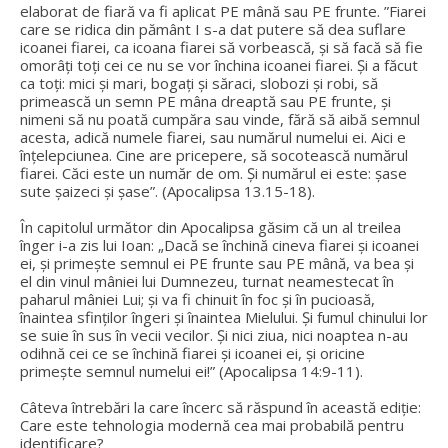
elaborat de fiară va fi aplicat PE mână sau PE frunte. ”Fiarei
care se ridica din pământ I s-a dat putere să dea suflare
icoanei fiarei, ca icoana fiarei să vorbească, și să facă să fie
omorâți toți cei ce nu se vor închina icoanei fiarei. Și a făcut
ca toți: mici și mari, bogați și săraci, slobozi și robi, să
primească un semn PE mâna dreaptă sau PE frunte, și
nimeni să nu poată cumpăra sau vinde, fără să aibă semnul
acesta, adică numele fiarei, sau numărul numelui ei. Aici e
înțelepciunea. Cine are pricepere, să socotească numărul
fiarei. Căci este un număr de om. Și numărul ei este: șase
sute șaizeci și șase”. (Apocalipsa 13.15-18).
În capitolul următor din Apocalipsa găsim că un al treilea
înger i-a zis lui Ioan: „Dacă se închină cineva fiarei și icoanei
ei, și primește semnul ei PE frunte sau PE mână, va bea și
el din vinul mâniei lui Dumnezeu, turnat neamestecat în
paharul mâniei Lui; și va fi chinuit în foc și în pucioasă,
înaintea sfinților îngeri și înaintea Mielului. Și fumul chinului lor
se suie în sus în vecii vecilor. Și nici ziua, nici noaptea n-au
odihnă cei ce se închină fiarei și icoanei ei, și oricine
primește semnul numelui ei!” (Apocalipsa 14:9-11).
Câteva întrebări la care încerc să răspund în această ediție:
Care este tehnologia modernă cea mai probabilă pentru
identificare?