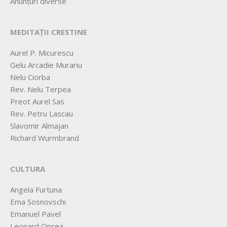
Anunțuri diverse
MEDITAȚII CRESTINE
Aurel P. Micurescu
Gelu Arcadie Murariu
Nelu Ciorba
Rev. Nelu Terpea
Preot Aurel Sas
Rev. Petru Lascau
Slavomir Almajan
Richard Wurmbrand
CULTURA
Angela Furtuna
Ema Sosnovschi
Emanuel Pavel
Leonard Oprea