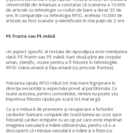
Universității din Arkansas a constatat că scanarea a 10.000
de articole cu tehnologie cu coduri de bare a durat 53 de
ore; în comparație cu tehnologia RFID, aceleași 10.000 de
articole au fost scanate și identificate în mai puțin de 2 ore.
PE frunte sau PE mână
Un aspect specific al textului din Apocalipsa este mențiunea
clară: PE frunte sau PE mână. Sunt două părți ale corpului
uman, științific, vizate pentru a fi folosite în tehnologiile
RFID: mâna umană și fața umană (cu precizie fruntea).
Folosirea cipului RFID ridică tot mai mare îngrijorare în
direcția securității și aspectului privat al purtătorului. Cu
toate acestea, pentru comoditate, nimeni nu poate sta
împotriva folosirii cipului pe scară tot mai largă.
Ca și o măsură de prevenire și recuperare a furturilor
cardurilor bancare companii din toată lumea au scos spre
folosință carduri echipate cu un cip pe care este imprimat
imaginea vasculară a mâinii utilizatorului, pentru că s-a
descoperit că rețeaua vasculară a mâinii și a feței (cu