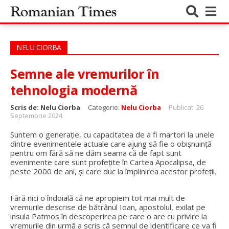
NELU CIORBA
Semne ale vremurilor în
tehnologia modernă
Scris de:
Nelu Ciorba
Categorie:
Nelu Ciorba
Publicat: 26
Septembrie 2024
Suntem o generație, cu capacitatea de a fi martori la unele
dintre evenimentele actuale care ajung să fie o obișnuință
pentru om fără să ne dăm seama că de fapt sunt
evenimente care sunt profețite în Cartea Apocalipsa, de
peste 2000 de ani, și care duc la împlinirea acestor profeții.
Fără nici o îndoială că ne apropiem tot mai mult de
vremurile descrise de bătrânul Ioan, apostolul, exilat pe
insula Patmos în descoperirea pe care o are cu privire la
vremurile din urmă a scris că semnul de identificare ce va fi