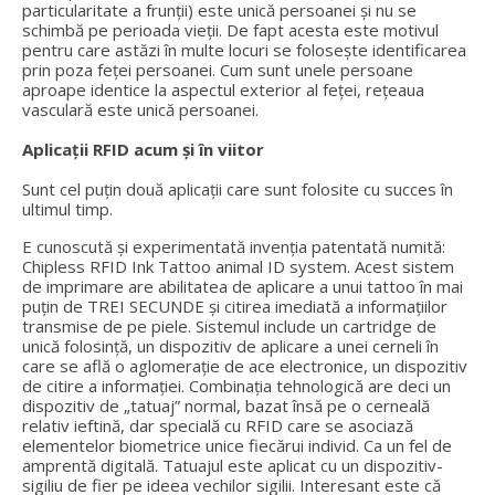
particularitate a frunții) este unică persoanei și nu se
schimbă pe perioada vieții. De fapt acesta este motivul
pentru care astăzi în multe locuri se folosește identificarea
prin poza feței persoanei. Cum sunt unele persoane
aproape identice la aspectul exterior al feței, rețeaua
vasculară este unică persoanei.
Aplicații RFID acum și în viitor
Sunt cel puțin două aplicații care sunt folosite cu succes în
ultimul timp.
E cunoscută și experimentată invenția patentată numită:
Chipless RFID Ink Tattoo animal ID system. Acest sistem
de imprimare are abilitatea de aplicare a unui tattoo în mai
puțin de TREI SECUNDE și citirea imediată a informațiilor
transmise de pe piele. Sistemul include un cartridge de
unică folosință, un dispozitiv de aplicare a unei cerneli în
care se află o aglomerație de ace electronice, un dispozitiv
de citire a informației. Combinația tehnologică are deci un
dispozitiv de „tatuaj” normal, bazat însă pe o cerneală
relativ ieftină, dar specială cu RFID care se asociază
elementelor biometrice unice fiecărui individ. Ca un fel de
amprentă digitală. Tatuajul este aplicat cu un dispozitiv-
sigiliu de fier pe ideea vechilor sigilii. Interesant este că