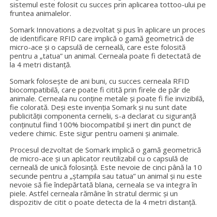
sistemul este folosit cu succes prin aplicarea tottoo-ului pe
fruntea animalelor.
Somark Innovations a dezvoltat și pus în aplicare un proces
de identificare RFID care implică o gamă geometrică de
micro-ace și o capsulă de cerneală, care este folosită
pentru a „tatua” un animal. Cerneala poate fi detectată de
la 4 metri distanță.
Somark folosește de ani buni, cu succes cerneala RFID
biocompatibilă, care poate fi citită prin firele de păr de
animale. Cerneala nu conține metale și poate fi fie invizibilă,
fie colorată. Deși este invenția Somark și nu sunt date
publicității componenta cernelii, s-a declarat cu siguranță
conținutul fiind 100% biocompatibil și inert din punct de
vedere chimic. Este sigur pentru oameni și animale.
Procesul dezvoltat de Somark implică o gamă geometrică
de micro-ace și un aplicator reutilizabil cu o capsulă de
cerneală de unică folosință. Este nevoie de cinci până la 10
secunde pentru a „ștampila sau tatua” un animal și nu este
nevoie să fie îndepărtată blana, cerneala se va integra în
piele. Astfel cerneala rămâne în stratul dermic și un
dispozitiv de citit o poate detecta de la 4 metri distanță.