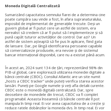
Moneda Digitală Centralizată
Sumarizând capacitatea semnului fiarei de a determina cine
poate cumpăra sau vinde a fost, în afara supranaturalului,
imposibil de implementat de generațiile trecute. Deși un
guvern global ar fi putut cere un astfel de sistem, era
nerealist să credem că ar fi putut să-l implementeze și să
pună capăt tuturor activităților de control. Dar azi? Un
astfel de sistem așteaptă să fie pus în aplicare, fiind gata
de lansare. Dar, pe lângă identificarea persoanei capabile
să comercializeze produsele, era nevoie și de sistemul
bancar internațional disponibil, care nu a existat până acum.
În acest an, 2024 sunt 134 de țări, reprezentând 98% din
PIB-ul global, care explorează utilizarea monedei digitale a
băncii centrale (CBDC). Consiliul Atlantic are un site numit
„hosts a CBDC tracker” unde puteți verifica starea acestor
lansări. Puneți pe Google numele și veți afla detalii curente.
CBDC este o monedă digitală centralizată. Dar, spre
deosebire de monedele din trecut, CBDC va fi complet
programabil. Aceasta înseamnă că băncile centrale îl pot
manipula în timp real. Ei vor avea capacitatea de a crește și
reduce ratele dobânzilor la moneda dvs. în timp real. Ei vor