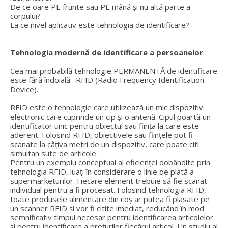
De ce oare PE frunte sau PE mână și nu altă parte a
corpului?
La ce nivel aplicativ este tehnologia de identificare?
Tehnologia modernă de identificare a persoanelor
Cea mai probabilă tehnologie PERMANENTĂ de identificare
este fără îndoială: RFID (Radio Frequency Identification
Device).
RFID este o tehnologie care utilizează un mic dispozitiv
electronic care cuprinde un cip și o antenă. Cipul poartă un
identificator unic pentru obiectul sau ființa la care este
aderent. Folosind RFID, obiectivele sau ființele pot fi
scanate la câțiva metri de un dispozitiv, care poate citi
simultan sute de articole.
Pentru un exemplu conceptual al eficienței dobândite prin
tehnologia RFID, luați în considerare o linie de plată a
supermarketurilor. Fiecare element trebuie să fie scanat
individual pentru a fi procesat. Folosind tehnologia RFID,
toate produsele alimentare din coș ar putea fi plasate pe
un scanner RFID și vor fi citite imediat, reducând în mod
semnificativ timpul necesar pentru identificarea articolelor
și pentru identificare a prețurilor fiecărui articol. Un studiu al