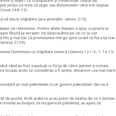
mnul și slujiți-I cu scumpătate și credincioșie. Depărtați
egeți astăzi cui vreți să slujiți: sau dumnezeilor cărora le slujeau
 (Iosua 24:8-15)
 să vă dau în stăpânire țara amoriților. (Amos 2:10)
alaam să-i blesteme. Printre altele Balaam a spus cu privire la
siune făcută lui Avraam: Voi binecuvânta pe cei ce te vor
ă fim și mai clar că promisiunea merge spre Israel ca fiul a lui Isac
 (Genesa 27:29)
de Domnul Dumnezeu ca stăpânire veșnică (Geneza 12:1-3, 7, 14-15;
nă când au fost expulzați cu forța de către asirieni și romani,
are locuiau acolo se considerau a fi sirieni, deoarece cea mai mare
iciodată un stat palestinian cu un guvern palestinian. Nici nu a
atât de pustie, încât arabii nu și-au putut da seama de ce o doreau
eii reveniți au început să recupereze pământul, au ajuns să