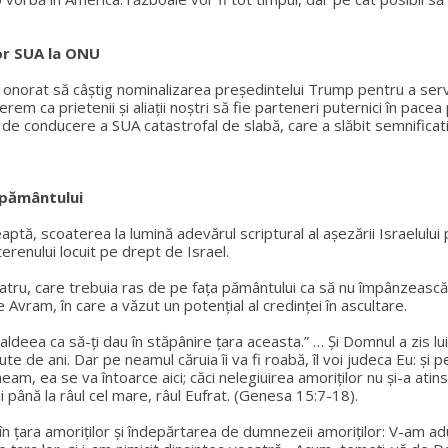
dor SUA la ONU
t onorat să câștig nominalizarea președintelui Trump pentru a serv
 cerem ca prietenii și aliații noștri să fie parteneri puternici în
 conducere a SUA catastrofal de slabă, care a slăbit semnificativ s
 pământului
șteaptă, scoaterea la lumină adevărul scriptural al așezării Israelul
terenului locuit pe drept de Israel.
atru, care trebuia ras de pe fața pământului ca să nu împânzească 
Avram, în care a văzut un potențial al credinței în ascultare.
deea ca să-ți dau în stăpânire țara aceasta.” … Și Domnul a zis lui 
sute de ani. Dar pe neamul căruia îi va fi roabă, îl voi judeca Eu: și
a neam, ea se va întoarce aici; căci nelegiuirea amoriților nu și-a at
ui până la râul cel mare, râul Eufrat. (Genesa 15:7-18).
 țara amoriților și îndepărtarea de dumnezeii amoriților: V-am adus 