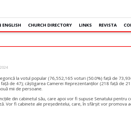
N ENGLISH
CHURCH DIRECTORY
LINKS
REVISTA
CO
 2024
gorică la votul popular (76,552,165 voturi (50.0%) față de 73,936,
3 față de 47); câștigarea Camerei Reprezentanților (218 față de 21
o nouă mii de persoane.
ncțiile din cabinetul său, care apoi vor fi supuse Senatului pentr
ă. Vor fi cabinete ale președintelui, care, în sfârșit vor promova a