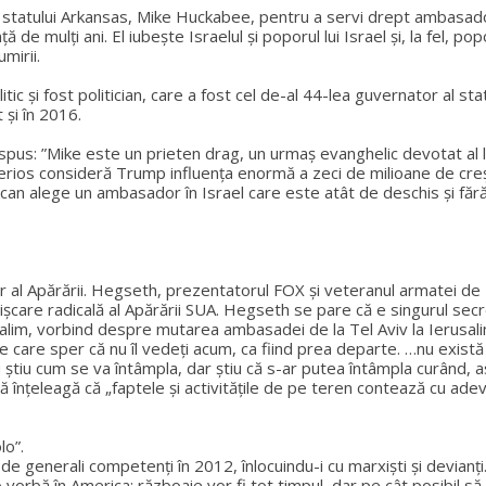
tatului Arkansas, Mike Huckabee, pentru a servi drept ambasador al
 de mulți ani. El iubește Israelul și poporul lui Israel și, la fel, po
mirii.
c și fost politician, care a fost cel de-al 44-lea guvernator al st
 și în 2016.
pus: ”Mike este un prieten drag, un urmaș evanghelic devotat al lui
rios consideră Trump influența enormă a zeci de milioane de crești
an alege un ambasador în Israel care este atât de deschis și fără 
r al Apărării. Hegseth, prezentatorul FOX și veteranul armatei de
care radicală al Apărării SUA. Hegseth se pare că e singurul secret
salim, vorbind despre mutarea ambasadei de la Tel Aviv la Ierusalim.
e care sper că nu îl vedeți acum, ca fiind prea departe. …nu există 
 știu cum se va întâmpla, dar știu că s-ar putea întâmpla curând, as
 să înțeleagă că „faptele și activitățile de pe teren contează cu adevă
lo”.
enerali competenți în 2012, înlocuindu-i cu marxiști și devianți.
vorbă în America: războaie vor fi tot timpul, dar pe cât posibil să 