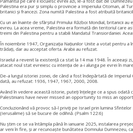
Pământul pe care îl locuiesc evreii azi, le-a fost dat de Dumnezeu
Palestina era pur și simplu o provincie a Imperiului Otoman, al Tur
britanici și francezi. Zona numită Palestina a fost atribuită britanic
Cu un an înainte de sfârșitul Primului Război Mondial, britanicii au
evreu. La acea vreme, Palestina era formată din teritoriul care ast
treimi din Palestina pentru a stabili Mandatul Transiordaniei. Aceas
În noiembrie 1947, Organizația Națiunilor Unite a votat pentru a îm
trădați, dar au acceptat oferta. Arabii au refuzat.
Israelul a revenit la existență ca stat la 14 mai 1948. În aceeași zi,
atacat noul stat evreiesc cu intenția de a-i alunga pe evrei în mare
De-a lungul istoriei zonei, de când a fost îndepărtată de Imperiul Ot
dată, au refuzat: 1936, 1947, 1967, 2000, 2008.
Având în vedere această istorie, puteți înțelege ce a spus odată ce
Palestinians have never missed an opportunity to miss an opportu
Concluzionând vă provoc să-l priviți pe Israel prin lumina Sfintelor
(Ierusalime) să se bucure de odihnă. (Psalm 122:6)
Nu știm ce se va întâmpla până în ianuarie 2025, instalarea președ
ar veni în fire, și ar recunoaște bunătatea Domnului Dumnezeu, car