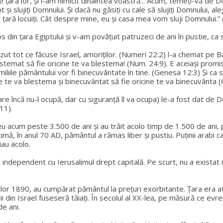
 țara lor, și i-am nimicit dinaintea voastră... Acum, temeți-vă de Do
t și slujiți Domnului. Și dacă nu găsiți cu cale să slujiți Domnului, al
r țară locuiți. Cât despre mine, eu și casa mea vom sluji Domnului.”
s din țara Egiptului și v-am povățuit patruzeci de ani în pustie, ca
ut tot ce făcuse Israel, amoriţilor. (Numeri 22:2) l-a chemat pe B
estemat să fie oricine te va blestema! (Num. 24:9). E aceiași promi
liile pământului vor fi binecuvântate în tine. (Genesa 12:3) Și ca s
cine te va blestema şi binecuvântat să fie oricine te va binecuvânta
care încă nu-l ocupă, dar cu siguranță îl va ocupa) le-a fost dat 
11).
 acum peste 3.500 de ani și au trăit acolo timp de 1.500 de ani, pâ
ă, în anul 70 AD, pământul a rămas liber și pustiu. Puținii arabi c
iau acolo.
 independent cu Ierusalimul drept capitală. Pe scurt, nu a existat n
 anilor 1890, au cumpărat pământul la prețuri exorbitante. Țara era 
 din Israel fuseseră tăiați. În secolul al XX-lea, pe măsură ce evr
e ani.