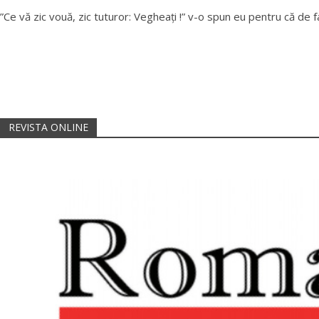
”Ce vă zic vouă, zic tuturor: Vegheați !” v-o spun eu pentru că de
REVISTA ONLINE