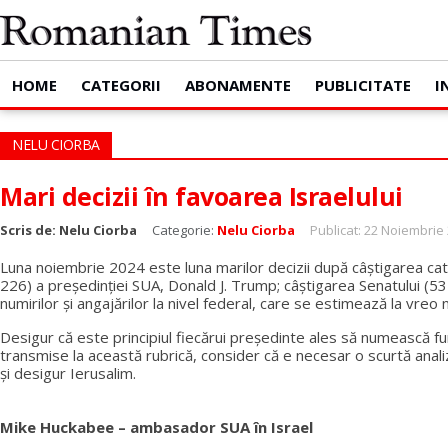
HOME
CATEGORII
ABONAMENTE
PUBLICITATE
I
NELU CIORBA
Mari decizii în favoarea Israelului
Scris de:
Nelu Ciorba
Categorie:
Nelu Ciorba
Publicat: 22 Noiembrie
Luna noiembrie 2024 este luna marilor decizii după câștigarea cate
226) a președinției SUA, Donald J. Trump; câștigarea Senatului (5
numirilor și angajărilor la nivel federal, care se estimează la vre
Desigur că este principiul fiecărui președinte ales să numească fu
transmise la această rubrică, consider că e necesar o scurtă analiz
și desigur Ierusalim.
Mike Huckabee – ambasador SUA în Israel