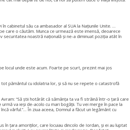
i în cabinetul său ca ambasador al SUA la Națiunile Unite. …
 pacea pe care o căutăm. Munca ce urmează este imensă, deoarece
ecuritatea noastră națională și ne-a diminuat poziția atât în ​​
ui pe locul unde este acum. Foarte pe scurt, prezint mai jos
tot pământul cu idolatria lor, și să nu se repete o catastrofă
Avram: “Să știi hotărât că sămânța ta va fi străină într-o țară care
 pe urmă va ieși de-acolo cu mari bogății. Tu vei merge în pace la
ins încă vârful.”… În ziua aceea, Domnul a făcut un legământ cu
în țara amoriților, care locuiau dincolo de Iordan, și ei au luptat