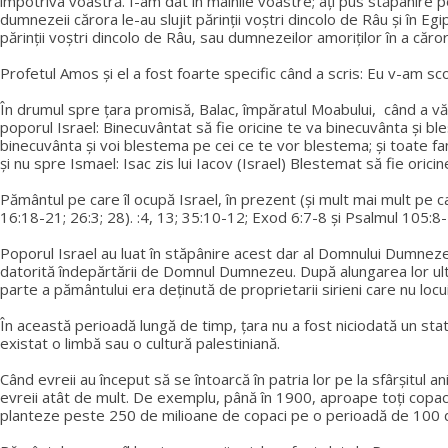
împotriva voastră. I-am dat în mâinile voastre; ați pus stăpânire pe
dumnezeii cărora le-au slujit părinții voștri dincolo de Râu și în Egip
părinții voștri dincolo de Râu, sau dumnezeilor amoriților în a căro
Profetul Amos și el a fost foarte specific când a scris: Eu v-am sco
În drumul spre țara promisă, Balac, împăratul Moabului, când a văz
poporul Israel: Binecuvântat să fie oricine te va binecuvânta şi bl
binecuvânta şi voi blestema pe cei ce te vor blestema; şi toate fami
și nu spre Ismael: Isac zis lui Iacov (Israel) Blestemat să fie ori
Pământul pe care îl ocupă Israel, în prezent (și mult mai mult pe 
16:18-21; 26:3; 28). :4, 13; 35:10-12; Exod 6:7-8 și Psalmul 105:8-
Poporul Israel au luat în stăpânire acest dar al Domnului Dumnezeu
datorită îndepărtării de Domnul Dumnezeu. După alungarea lor ultim
parte a pământului era deținută de proprietarii sirieni care nu locu
În această perioadă lungă de timp, țara nu a fost niciodată un stat
existat o limbă sau o cultură palestiniană.
Când evreii au început să se întoarcă în patria lor pe la sfârșitul
evreii atât de mult. De exemplu, până în 1900, aproape toți copacii
planteze peste 250 de milioane de copaci pe o perioadă de 100 d