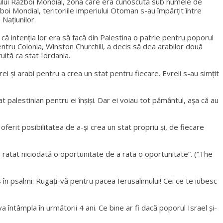
rimului Război Mondial, zona care era cunoscută sub numele de
boi Mondial, teritoriile imperiului Otoman s-au împărțit între
 Națiunilor.
r că intenția lor era să facă din Palestina o patrie pentru poporul
entru Colonia, Winston Churchill, a decis să dea arabilor două
uită ca stat Iordania.
 și arabi pentru a crea un stat pentru fiecare. Evreii s-au simțit
at palestinian pentru ei înșiși. Dar ei voiau tot pământul, așa că au
oferit posibilitatea de a-și crea un stat propriu și, de fiecare
u ratat niciodată o oportunitate de a rata o oportunitate”. (“The
s în psalmi: Rugați-vă pentru pacea Ierusalimului! Cei ce te iubesc
întâmpla în următorii 4 ani. Ce bine ar fi dacă poporul Israel și-