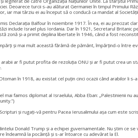
 și legiferat de către Organizația Națiunilor Unite. La sfârșitul P
ciei. Deoarece turcii s-au alăturat Germaniei în timpul Primului Răz
ilor, iar mai târziu ei au început să o conducă ca mandat al Societății
 emis Declarația Balfour în noiembrie 1917. În ea, ei au precizat cla
ăzi include Israel plus Iordania. Dar în 1921, Secretarul Britanic p
tă zonă și-a primit deplina libertate în 1946, când a fost reconstit
părți și mai mult această fărâmă de pământ, împărțind-o între evrei
 arabii ar fi putut profita de rezoluția ONU și ar fi putut crea un st
.
oman în 1918, au existat cel puțin cinci ocazii când arabilor li s-a 
l mai faimos diplomat al Israelului, Abba Eban: „Palestinienii nu a
nity.”)
 Scripturi și rugați-vă pentru Pacea Ierusalimului așa cum este scri
intelui Donald Trump și a echipei guvernamentale. Nu știm ce se va 
e îndeamnă la pocăință și s-ar întoarce cu adevărat la El.