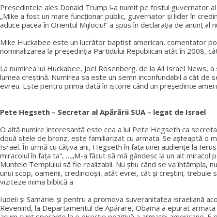
Președintele ales Donald Trump l-a numit pe fostul guvernator al s
„Mike a fost un mare funcționar public, guvernator și lider în credință
aduce pacea în Orientul Mijlociu!” a spus în declarația de anunț al nu
Mike Huckabee este un lucrător baptist american, comentator politi
nominalizarea la președinția Partidului Republican atât în 2008, cât
La numirea lui Huckabee, Joel Rosenberg. de la All Israel News, a s
lumea creștină. Numirea sa este un semn inconfundabil a cât de se
evreu. Este pentru prima dată în istorie când un președinte americ
Pete Hegseth – Secretar al Apărării SUA – legat de Israel
O altă numire interesantă este cea a lui Pete Hegseth ca secreta
două stele de bronz, este familiarizat cu armata. Se așteaptă o miș
Israel. În urmă cu câțiva ani, Hegseth în fața unei audiențe la Ieru
miracolul în fața ta”, …„M-a făcut să mă gândesc la un alt miracol p
Muntele Templului să fie realizabil. Nu știu când se va întâmpla, nu
unui scop, oamenii, credincioșii, atât evrei, cât și creștini, trebuie
viziteze inima biblică a
Iudeii și Samariei și pentru a promova suveranitatea israeliană aco
Revenind, la Departamentul de Apărare, Obama a epurat armata de g
acum sunt speranțe la o direcție pozitivă a armatei americane. E o 