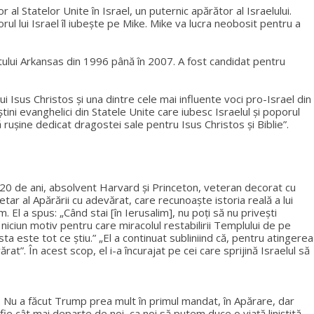
 Statelor Unite în Israel, un puternic apărător al Israelului.
porul lui Israel îl iubește pe Mike. Mike va lucra neobosit pentru a
atului Arkansas din 1996 până în 2007. A fost candidat pentru
 Isus Christos și una dintre cele mai influente voci pro-Israel din
ni evanghelici din Statele Unite care iubesc Israelul și poporul
rușine dedicat dragostei sale pentru Isus Christos și Biblie”.
 20 de ani, absolvent Harvard și Princeton, veteran decorat cu
ar al Apărării cu adevărat, care recunoaște istoria reală a lui
 El a spus: „Când stai [în Ierusalim], nu poți să nu privești
niciun motiv pentru care miracolul restabilirii Templului de pe
ta este tot ce știu.” „El a continuat subliniind că, pentru atingerea
rat”. În acest scop, el i-a încurajat pe cei care sprijină Israelul să
 Nu a făcut Trump prea mult în primul mandat, în Apărare, dar
fie cât mai departe de noi, ca noi să putem duce o viață liniștită.