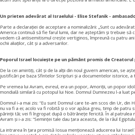
Un prieten adevărat al Israelului - Elise Stefanik - ambasa
Parte a declarației de acceptare a nominalizării: „Sunt cu adevăra
America continuă să fie farul lumii, dar ne așteptăm și trebuie să
vedem că antisemitismul crește vertiginos, împreună cu patru ani de
ochii aliaților, cât și a adversarilor.
Poporul Israel locuiește pe un pământ promis de Creatorul
De la cei amintiți, cât și de la alții din noul guvern american, se a
justificări pe baza Sfintelor Scripturi și a documentelor istorice, a 
Pe vremea lui Avram, evreul, era un popor, Amoriții, un popor idol
mondială similară cu potopul lui Noe. Domnul Dumnezeu l-a luat pe 
Domnul i-a mai zis: “Eu sunt Domnul care te-am scos din Ur, din Hal
nu va fi a ei; acolo va fi robită și o vor apăsa greu, timp de patru 
părinții tăi; vei fi îngropat după o bătrânețe fericită. În al patrule
Avram și i-a zis: “Seminței tale dau țara aceasta, de la râul Egiptul
La intrarea în țara promisă Iosua menționează aducerea lui Israel în