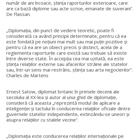
număr de ani încoace, ştiinţa raporturilor exterioare, care
are ca bază diplome sau acte scrise, emanate de suverani”.
De Flassan.
„
Diplomaţia, din punct de vedere teoretic, poate fi
considerată ca având principii determinate, pentru că ea
este fondată pe noţiuni mai mult sau mai puţin pozitive şi
pentru că ea are un obiect precis şi distinct, acela de a
reglementa raporturile care există sau trebuie să existe
între diverse state. În accepţia cea mai uzitată, ea este
ştiinţa relaţiilor externe sau afacerilor străine ale statelor
sau, într‑un sens mai restrâns, ştiinţa sau arta negocierilor
”.
Charles de Martens
Ernest Satow, diplomat britanic în primele decenii ale
secolului al XX‑lea şi autor al unui ghid de diplomaţie,
consideră că aceasta „
reprezintă modul de aplicare a
inteligenţei şi tactului în conducerea relaţiilor oficiale dintre
guvernele statelor independente, extinzându‑se uneori şi
asupra relaţiilor cu stalele vecine
”.
„
Diplomaţia este conducerea relaţiilor internaţionale pe