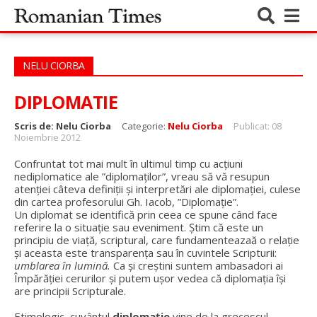
NELU CIORBA
DIPLOMATIE
Scris de:
Nelu Ciorba
Categorie:
Nelu Ciorba
Publicat: 08
Noiembrie 2012
Confruntat tot mai mult în ultimul timp cu acțiuni
nediplomatice ale ”diplomaților”, vreau să vă resupun
atenției câteva definiții și interpretări ale diplomației, culese
din cartea profesorului Gh. Iacob, ”Diplomație”.
Un diplomat se identifică prin ceea ce spune când face
referire la o situație sau eveniment. Știm că este un
principiu de viață, scriptural, care fundamenteazaă o relație
și aceasta este transparența sau în cuvintele Scripturii:
umblarea în lumină.
Ca și creștini suntem ambasadori ai
Împărăției cerurilor și putem ușor vedea că diplomația își
are principii Scripturale.
Etimologic, cuvântul
diplomaţie
vine de la grecescul