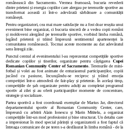
românească din Sacramento. Vremea frumoasă, bucuria revederii
dintre prieteni și energia copiilor care alergau pe terenurile sportive au
transformat această zi într-o adevărată sărbătoare a comunității
românești.
Pentru organizatori, cea mai mare satisfacție nu a fost doar reușita unui
eveniment bine organizat, ci bucuria sinceră de a vedea copii români
și moldoveni alergând pe terenurile sportive, vorbind limba română,
legând prietenii și trăind împreună sentimentul apartenenței la
comunitatea românească. Tocmai aceste momente au dat adevăratul
sens întregii zile.
Punctul central al evenimentului l-au reprezentat competițiile sportive
dedicate copiilor și tinerilor, organizate pentru câștigarea
Cupei
Romanian Community Center of Sacramento
. Terenurile de mini-
fotbal și volei au fost animate de entuziasmul
participanților, copiii
jucând cu pasiune, încurajându-se reciproc și trăind emoția
competiției
într-o atmosferă de fair-play și prietenie. În același timp,
competițiile de șah organizate pentru adulți au completat programul
sportiv al zilei și au oferit participanților momente de concentrare,
strategie și socializare.
Partea sportivă a fost coordonată exemplar de Marius Jar, directorul
departamentului sportiv al Romanian Community Center, care,
împreună cu arbitrii Alain Ionescu și Marin Mititelu, a organizat
competițiile într-un mod profesionist și bine structurat. Un detaliu care
a impresionat în mod special părinții și organizatorii a fost faptul că
întreaga comunicare de pe teren s-a desfășurat în limba română - de la