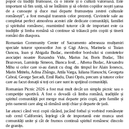
popor cu tradiții frumoase, cu o istorie și o cultură valoroasă. Este
important să fim uniți, să ne întâlnim și să oferim copiilor noștri șansa
de a cunoaște și duce mai departe frumusețea zestrei culturale
românești”, a fost mesajul transmis celor prezenți. Cuvintele sale au
completat perfect atmosfera acestei zile dedicate comunității, familiei
și spiritului românesc, reamintind tuturor cât de important este ca
tradițiile și limba română să continue să trăiască prin copiii și tinerii
români din diaspora.
Romanian Community Center of Sacramento adreseaza mulțumiri
speciale tuturor sponsorilor Jon și Gigi Alecu, Marinela si Traian
Oancea, Ioan și Abigaila Budac, membrilor bord-ului si comitetelor
asociației noastre Ruxandra Vidu, Marius Jar, Boris Budac, Tibi
Brazovan, Luminița Simeon, Bianca Iosif, , Athena Budac, Alexandru
Mihu si celor care si-au daruit cu drag din timpul lor Alain Ionescu,
Marin Mititelu, Adina Zbângu, Attila Varga, Iuliana Hanuschi, Georgeta
Cabral, George Șarcadi, Emil Radu, Dani Opris, precum și tuturor celor
care au facut donații si toți cei care sunt in sprijinul comunității.
Romanian Picnic 2026 a fost mai mult decât un simplu picnic sau o
competiție sportivă. A fost o dovadă că limba română, tradițiile și
spiritul comunității pot merge mai departe prin copii, prin familie și
prin oamenii care aleg să rămână uniți chiar și departe de țară.
Iar atunci când vezi copii râzând, jucând fotbal și vorbind românește
sub cerul Californiei, înțelegi cât de importantă este munca unei
comunități unite și cât de frumos continuă spiritul românesc dincolo
de granițe
.