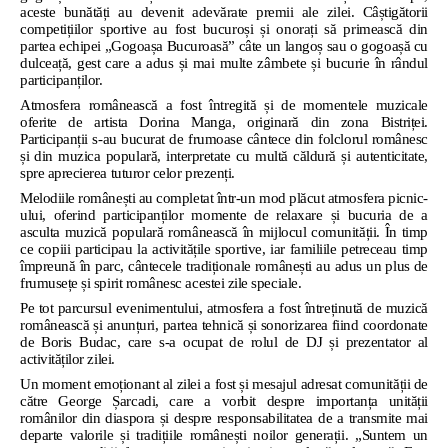
aceste bunătăți au devenit adevărate premii ale zilei. Câștigătorii
competițiilor sportive au fost bucuroși și onorați să primească din
partea echipei „Gogoașa Bucuroasă” câte un langoș sau o gogoașă cu
dulceață, gest care a adus și mai multe zâmbete și bucurie în rândul
participanților.
Atmosfera românească a fost întregită și de momentele muzicale
oferite de artista Dorina Manga, originară din zona Bistriței.
Participanții s-au bucurat de frumoase cântece din folclorul românesc
și din muzica populară, interpretate cu multă căldură și autenticitate,
spre aprecierea tuturor celor prezenți.
Melodiile românești au completat într-un mod plăcut atmosfera picnic-
ului, oferind participanților momente de relaxare și bucuria de a
asculta muzică populară românească în mijlocul comunității. În timp
ce copiii participau la activitățile sportive, iar familiile petreceau timp
împreună în parc, cântecele tradiționale românești au adus un plus de
frumusețe și spirit românesc acestei zile speciale.
Pe tot parcursul evenimentului, atmosfera a fost întreținută de muzică
românească și anunțuri, partea tehnică și sonorizarea fiind coordonate
de Boris Budac, care s-a ocupat de rolul de DJ și prezentator al
activităților zilei.
Un moment emoționant al zilei a fost și mesajul adresat comunității de
către George Șarcadi, care a vorbit despre importanța unității
românilor din diaspora și despre responsabilitatea de a transmite mai
departe valorile și tradițiile românești noilor generații. „Suntem un