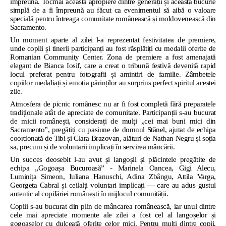
împreună. Tocmai această apropiere dintre generații și această bucurie
simplă de a fi împreună au făcut ca evenimentul să aibă o valoare
specială pentru întreaga comunitate românească și moldovenească din
Sacramento.
Un moment aparte al zilei l-a reprezentat festivitatea de premiere,
unde copiii și tinerii participanți au fost răsplătiți cu medalii oferite de
Romanian Community Center. Zona de premiere a fost amenajată
elegant de Bianca Iosif, care a creat o tribună festivă devenită rapid
locul preferat pentru fotografii și amintiri de familie. Zâmbetele
copiilor medaliați și emoția părinților au surprins perfect spiritul acestei
zile.
Atmosfera de picnic românesc nu ar fi fost completă fără preparatele
tradiționale atât de apreciate de comunitate. Participanții s-au bucurat
de micii românești, considerați de mulți „cei mai buni mici din
Sacramento”, pregătiți cu pasiune de domnul Stănel, ajutat de echipa
coordonată de Tibi și Clara Brazovan, alături de Nathan Negru și soția
sa, precum și de voluntarii implicați în servirea mâncării.
Un succes deosebit l-au avut și langoșii și plăcintele pregătite de
echipa „Gogoașa Bucuroasă” - Marinela Oancea, Gigi Alecu,
Luminița Simeon, Iuliana Hanuschi, Adina Zbângu, Attila Varga,
Georgeta Cabral și ceilalți voluntari implicați — care au adus gustul
autentic al copilăriei românești în mijlocul comunității.
Copiii s-au bucurat din plin de mâncarea românească, iar unul dintre
cele mai apreciate momente ale zilei a fost cel al langoșelor și
gogoașelor cu dulceață oferite celor mici. Pentru mulți dintre copii,