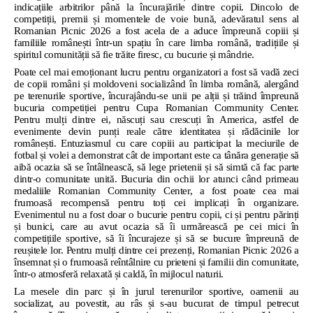
indicațiile arbitrilor până la încurajările dintre copii. Dincolo de
competiții, premii și momentele de voie bună, adevăratul sens al
Romanian Picnic 2026 a fost acela de a aduce împreună copiii și
familiile românești într-un spațiu în care limba română, tradițiile și
spiritul comunității să fie trăite firesc, cu bucurie și mândrie.
Poate cel mai emoționant lucru pentru organizatori a fost să vadă zeci
de copii români și moldoveni socializând în limba română, alergând
pe terenurile sportive, încurajându-se unii pe alții și trăind împreună
bucuria competiției pentru Cupa Romanian Community Center.
Pentru mulți dintre ei, născuți sau crescuți în America, astfel de
evenimente devin punți reale către identitatea și rădăcinile lor
românești. Entuziasmul cu care copiii au participat la meciurile de
fotbal și volei a demonstrat cât de important este ca tânăra generație să
aibă ocazia să se întâlnească, să lege prietenii și să simtă că fac parte
dintr-o comunitate unită. Bucuria din ochii lor atunci când primeau
medaliile Romanian Community Center, a fost poate cea mai
frumoasă recompensă pentru toți cei implicați în organizare.
Evenimentul nu a fost doar o bucurie pentru copii, ci și pentru părinți
și bunici, care au avut ocazia să îi urmărească pe cei mici în
competițiile sportive, să îi încurajeze și să se bucure împreună de
reușitele lor. Pentru mulți dintre cei prezenți, Romanian Picnic 2026 a
însemnat și o frumoasă reîntâlnire cu prieteni și familii din comunitate,
într-o atmosferă relaxată și caldă, în mijlocul naturii.
La mesele din parc și în jurul terenurilor sportive, oamenii au
socializat, au povestit, au râs și s-au bucurat de timpul petrecut