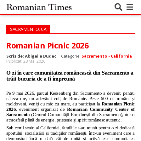
SACRAMENTO, CA
Romanian Picnic 2026
Scris de:
Abigaila Budac
Categorie:
Sacramento - California
Publicat: 28 Mai 2026
O zi în care comunitatea românească din Sacramento a
trăit bucuria de a fi împreună
Pe 9 mai 2026, parcul Kessenberg din Sacramento a devenit, pentru
câteva ore, un adevărat colț de Românie. Peste 600 de români și
moldoveni, veniți cu mic cu mare, au participat la
Romanian Picnic
2026
, eveniment organizat de
Romanian Community Center of
Sacramento
(Centrul Comunității Românești din Sacramento), într-o
atmosferă plină de energie, prietenie și spirit românesc autentic.
Sub cerul senin al Californiei, familiile s-au reunit pentru o zi dedicată
sportului, socializării și tradițiilor românești, într-un eveniment care a
demonstrat încă o dată cât de unită și activă este comunitatea