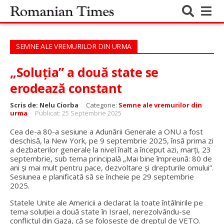
SEMNE ALE VREMURILOR DIN URMA
„Soluția” a două state se
erodează constant
Scris de:
Nelu Ciorba
Categorie:
Semne ale vremurilor din
urma
Publicat: 25 Septembrie 2025
Cea de-a 80-a sesiune a Adunării Generale a ONU a fost
deschisă, la New York, pe 9 septembrie 2025, însă prima zi
a dezbaterilor generale la nivel înalt a început azi, marți, 23
septembrie, sub tema principală „Mai bine împreună: 80 de
ani și mai mult pentru pace, dezvoltare și drepturile omului”.
Sesiunea e planificată să se încheie pe 29 septembrie
2025.
Statele Unite ale Americii a declarat la toate întâlnirile pe
tema soluției a două state în Israel, nerezolvându-se
conflictul din Gaza, că se folosește de dreptul de VETO.