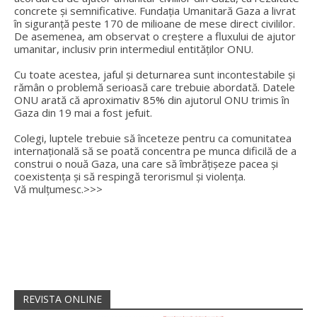
concrete și semnificative. Fundația Umanitară Gaza a livrat
în siguranță peste 170 de milioane de mese direct civililor.
De asemenea, am observat o creștere a fluxului de ajutor
umanitar, inclusiv prin intermediul entităților ONU.
Cu toate acestea, jaful și deturnarea sunt incontestabile și
rămân o problemă serioasă care trebuie abordată. Datele
ONU arată că aproximativ 85% din ajutorul ONU trimis în
Gaza din 19 mai a fost jefuit.
Colegi, luptele trebuie să înceteze pentru ca comunitatea
internațională să se poată concentra pe munca dificilă de a
construi o nouă Gaza, una care să îmbrățișeze pacea și
coexistența și să respingă terorismul și violența.
Vă mulțumesc.>>>
REVISTA ONLINE