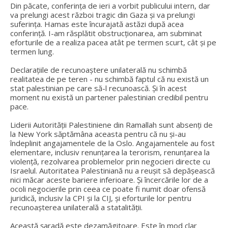
Din păcate, conferința de ieri a vorbit publicului intern, dar
va prelungi acest război tragic din Gaza și va prelungi
suferința. Hamas este încurajată astăzi după acea
conferință. I-am răsplătit obstrucționarea, am subminat
eforturile de a realiza pacea atât pe termen scurt, cât și pe
termen lung.
Declarațiile de recunoaștere unilaterală nu schimbă
realitatea de pe teren - nu schimbă faptul că nu există un
stat palestinian pe care să-l recunoască. Și în acest
moment nu există un partener palestinian credibil pentru
pace.
Liderii Autorității Palestiniene din Ramallah sunt absenți de
la New York săptămâna aceasta pentru că nu și-au
îndeplinit angajamentele de la Oslo. Angajamentele au fost
elementare, inclusiv renunțarea la terorism, renunțarea la
violență, rezolvarea problemelor prin negocieri directe cu
Israelul. Autoritatea Palestiniană nu a reușit să depășească
nici măcar aceste bariere inferioare. Și încercările lor de a
ocoli negocierile prin ceea ce poate fi numit doar ofensă
juridică, inclusiv la CPI și la CIJ, și eforturile lor pentru
recunoașterea unilaterală a statalității.
Această șaradă este dezamăgitoare. Este în mod clar