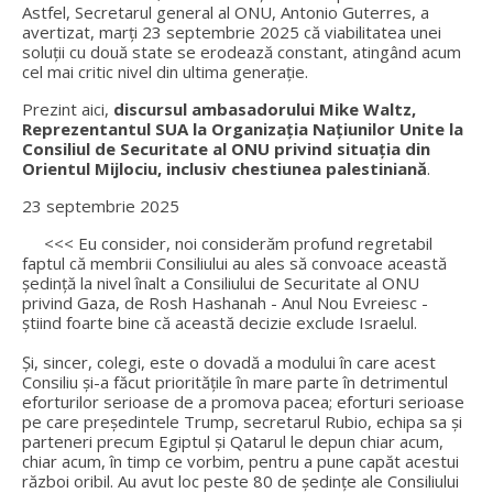
Astfel, Secretarul general al ONU, Antonio Guterres, a
avertizat, marți 23 septembrie 2025 că viabilitatea unei
soluții cu două state se erodează constant, atingând acum
cel mai critic nivel din ultima generație.
Prezint aici,
discursul ambasadorului Mike Waltz,
Reprezentantul SUA la Organizația Națiunilor Unite la
Consiliul de Securitate al ONU privind situația din
Orientul Mijlociu, inclusiv chestiunea palestiniană
.
23 septembrie 2025
<<< Eu consider, noi considerăm profund regretabil
faptul că membrii Consiliului au ales să convoace această
ședință la nivel înalt a Consiliului de Securitate al ONU
privind Gaza, de Rosh Hashanah - Anul Nou Evreiesc -
știind foarte bine că această decizie exclude Israelul.
Și, sincer, colegi, este o dovadă a modului în care acest
Consiliu și-a făcut prioritățile în mare parte în detrimentul
eforturilor serioase de a promova pacea; eforturi serioase
pe care președintele Trump, secretarul Rubio, echipa sa și
parteneri precum Egiptul și Qatarul le depun chiar acum,
chiar acum, în timp ce vorbim, pentru a pune capăt acestui
război oribil. Au avut loc peste 80 de ședințe ale Consiliului