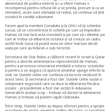
alimentată de politica internă și i-a oferit Hamas o
recompensă pentru refuzul de a se preda, precum și ca un
stimulent, acum sunt stimulați să rețină, să continue să țină
ostaticii în condiții subumane.
Facem apel la membrii Consiliului și la ONU să își schimbe
cursul, să se concentreze în schimb pe cum să împiedice
Hamas să mai facă asta vreodată și pe cum să-i elimine; pe
cum ar trebui să elibereze ostaticii și să creeze un cadru
astfel încât Gaza să poată avea un viitor mai bun decât
viața pe care au îndurat-o sub teroriști.
Secretarul de Stat Rubio a călătorit recent în Israel și Qatar
pentru a aborda amenințarea reprezentată de Hamas,
pentru a promova returnarea imediată a tuturor ostaticilor
și pentru a se asigura că ajutorul umanitar ajunge efectiv la
civili. Iar Statele Unite vor continua să lucreze neobosit în
acest sens. Și secretarul a fost clar: Statele Unite susțin o
soluționare negociată care va duce la eliberarea fiecărui
ostatic - președintele a fost clar astăzi în Adunarea
Generală în același scop - trebuie să ducem la eliminarea
Hamas și trebuie să punem capăt războiului.
Între timp, Statele Unite au depus eforturi pentru a sprijini
acordarea de ajutor umanitar civililor din Gaza, cu rezultate