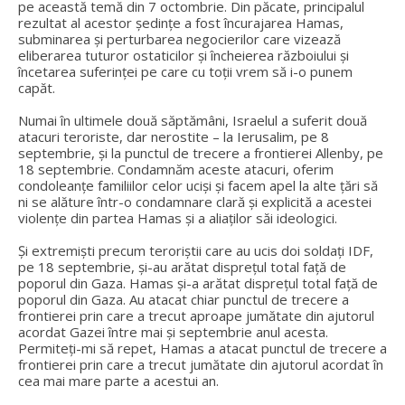
pe această temă din 7 octombrie. Din păcate, principalul
rezultat al acestor ședințe a fost încurajarea Hamas,
subminarea și perturbarea negocierilor care vizează
eliberarea tuturor ostaticilor și încheierea războiului și
încetarea suferinței pe care cu toții vrem să i-o punem
capăt.
Numai în ultimele două săptămâni, Israelul a suferit două
atacuri teroriste, dar nerostite – la Ierusalim, pe 8
septembrie, și la punctul de trecere a frontierei Allenby, pe
18 septembrie. Condamnăm aceste atacuri, oferim
condoleanțe familiilor celor uciși și facem apel la alte țări să
ni se alăture într-o condamnare clară și explicită a acestei
violențe din partea Hamas și a aliaților săi ideologici.
Și extremiști precum teroriștii care au ucis doi soldați IDF,
pe 18 septembrie, și-au arătat disprețul total față de
poporul din Gaza. Hamas și-a arătat disprețul total față de
poporul din Gaza. Au atacat chiar punctul de trecere a
frontierei prin care a trecut aproape jumătate din ajutorul
acordat Gazei între mai și septembrie anul acesta.
Permiteți-mi să repet, Hamas a atacat punctul de trecere a
frontierei prin care a trecut jumătate din ajutorul acordat în
cea mai mare parte a acestui an.