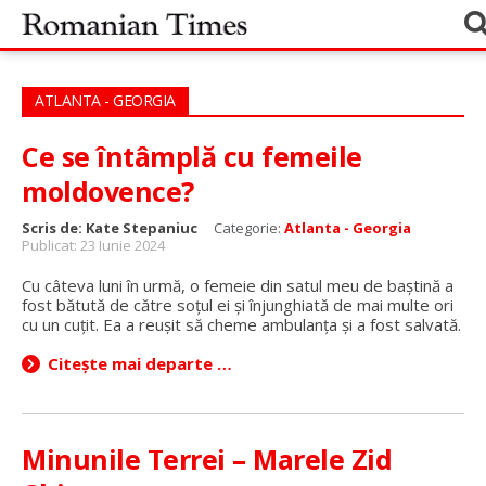
ATLANTA - GEORGIA
Ce se întâmplă cu femeile
moldovence?
Scris de:
Kate Stepaniuc
Categorie:
Atlanta - Georgia
Publicat: 23 Iunie 2024
Cu câteva luni în urmă, o femeie din satul meu de baștină a
fost bătută de către soțul ei și înjunghiată de mai multe ori
cu un cuțit. Ea a reușit să cheme ambulanța și a fost salvată.
Citește mai departe …
Minunile Terrei – Marele Zid