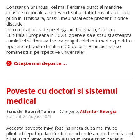
Constantin Brancusi, cel mai fierbinte punct al mandriei
noastre nationale a redevenit subiectul intens al zilei... cel
putin in Timisoara, orasul meu natal este prezent in orice
discutie!
In frumosul oras de pe Bega, in Timisoara, Capitala
Culturala Europeana in 2023, operele sale stau si asteapta
cuminti vizitatorii sa treaca pragul celei mai mari expozitii cu
operele artistului din ultimii 50 de ani: “Brancusi: surse
romanesti si perspective universale”.
Citește mai departe …
Poveste cu doctori si sistemul
medical
Scris de:
Gabriel Tanisa
Categorie:
Atlanta - Georgia
Publicat: 24 August 2023
Aceasta poveste mi-a fost inspirata dupa mai multe
plimbari repetate la diferiti doctori unde am fost trimis. Unii
nu au facut nimic, adica m-au vazut, inregistrat, taxat si