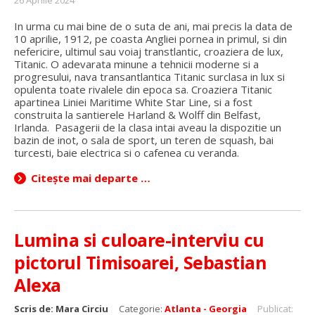
In urma cu mai bine de o suta de ani, mai precis la data de
10 aprilie, 1912, pe coasta Angliei pornea in primul, si din
nefericire, ultimul sau voiaj transtlantic, croaziera de lux,
Titanic. O adevarata minune a tehnicii moderne si a
progresului, nava transantlantica Titanic surclasa in lux si
opulenta toate rivalele din epoca sa. Croaziera Titanic
apartinea Liniei Maritime White Star Line, si a fost
construita la santierele Harland & Wolff din Belfast,
Irlanda. Pasagerii de la clasa intai aveau la dispozitie un
bazin de inot, o sala de sport, un teren de squash, bai
turcesti, baie electrica si o cafenea cu veranda.
Citește mai departe …
Lumina si culoare-interviu cu
pictorul Timisoarei, Sebastian
Alexa
Scris de:
Mara Circiu
Categorie:
Atlanta - Georgia
Publicat: