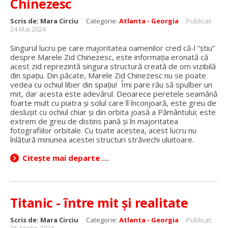
Chinezesc
Scris de:
Mara Circiu
Categorie:
Atlanta - Georgia
Publicat:
24 Mai 2024
Singurul lucru pe care majoritatea oamenilor cred că-l “știu”
despre Marele Zid Chinezesc, este informația eronată că
acest zid reprezintă singura structură creată de om vizibilă
din spațiu. Din păcate, Marele Zid Chinezesc nu se poate
vedea cu ochiul liber din spațiu! Îmi pare rău să spulber un
mit, dar acesta este adevărul. Deoarece peretele seamănă
foarte mult cu piatra și solul care îl înconjoară, este greu de
deslușit cu ochiul chiar și din orbita joasă a Pământului; este
extrem de greu de distins pană și în majoritatea
fotografiilor orbitale. Cu toate acestea, acest lucru nu
înlătură minunea acestei structuri străvechi uluitoare.
Citește mai departe …
Titanic - între mit și realitate
Scris de:
Mara Circiu
Categorie:
Atlanta - Georgia
Publicat:
26 Aprilie 2024