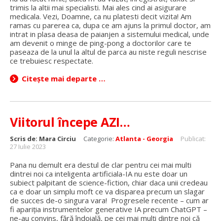
trimis la altii mai specialisti. Mai ales cind ai asigurare
medicala. Vezi, Doamne, ca nu platesti decit vizita! Am
ramas cu parerea ca, dupa ce am ajuns la primul doctor, am
intrat in plasa deasa de paianjen a sistemului medical, unde
am devenit o minge de ping-pong a doctorilor care te
paseaza de la unul la altul de parca au niste reguli nescrise
ce trebuiesc respectate.
Citește mai departe …
Viitorul începe AZI…
Scris de:
Mara Circiu
Categorie:
Atlanta - Georgia
Publicat:
27 Iulie 2023
Pana nu demult era destul de clar pentru cei mai multi
dintrei noi ca inteligenta artificiala-IA nu este doar un
subiect palpitant de science-fiction, chiar daca unii credeau
ca e doar un simplu moft ce va disparea precum un slagar
de succes de-o singura vara! Progresele recente – cum ar
fi apariția instrumentelor generative IA precum ChatGPT –
ne-au convins, fără îndoială, pe cei mai mulți dintre noi că