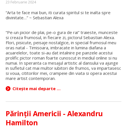
23 Februarie 2024
“Arta te face mai bun, iti curata spiritul si te inalta spre
divinitate…” ~ Sebastian Alexa
“Pe-un picior de plai, pe-o gura de rai” traieste, munceste
si creaza frumosul, in fiecare zi, pictorul Sebastian Alexa.
Flori, pisicute, peisaje nostalgice, in special frumosul meu
oras natal - Timisoara, imbracate in lumina diafana a
acuarelelor, toate si-au dat intalnire pe panzele acestui
prolific pictor roman foarte cunoscut in mediul online si nu
numai. In speranta ca mesajul artistic al dansului va ajunge
in sufletul cat mai multor iubitori de frumos, va impartasesc
si voua, cititorilor mei, crampeie din viata si opera acestui
mare artist contemporan.
Citește mai departe …
Părinții Americii - Alexandru
Hamilton