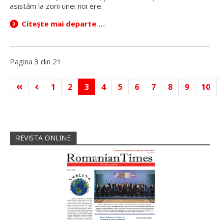
asistăm la zorii unei noi ere.
Citește mai departe …
Pagina 3 din 21
1
2
3
4
5
6
7
8
9
10
REVISTA ONLINE