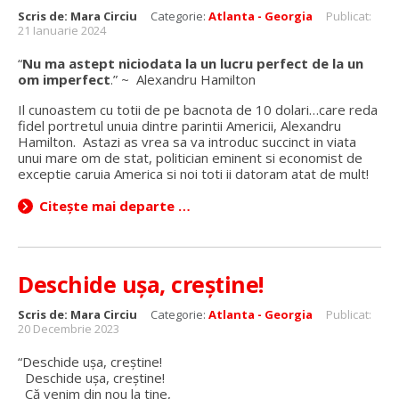
Scris de:
Mara Circiu
Categorie:
Atlanta - Georgia
Publicat:
21 Ianuarie 2024
“
Nu ma astept niciodata la un lucru perfect de la un
om imperfect
.” ~ Alexandru Hamilton
Il cunoastem cu totii de pe bacnota de 10 dolari…care reda
fidel portretul unuia dintre parintii Americii, Alexandru
Hamilton. Astazi as vrea sa va introduc succinct in viata
unui mare om de stat, politician eminent si economist de
exceptie caruia America si noi toti ii datoram atat de mult!
Citește mai departe …
Deschide ușa, creștine!
Scris de:
Mara Circiu
Categorie:
Atlanta - Georgia
Publicat:
20 Decembrie 2023
“Deschide uşa, creştine!
Deschide uşa, creştine!
Că venim din nou la tine,