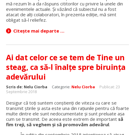
mă rezum în a da răspuns cititorilor cu privire la unele din
evenimentele actuale. Și văzând că subiectul nu a fost
atacat de alți colaboratori, în prezenta ediție, mă simt
obligat să-l reliefez.
Citește mai departe …
Ai dat celor ce se tem de Tine un
steag, ca să-l înalţe spre biruinţa
adevărului
Scris de:
Nelu Ciorba
Categorie:
Nelu Ciorba
Publicat: 23
Septembrie 2018
Desigur că toți suntem conștienți de viteza cu care se
transmit știrile și asta este una din rațiunile pentru că foarte
multe dintre ele sunt nedocumentate și sunt preluate așa
cum se transmit. De aceea este extrem de important
să
fim treji, să veghem și să promovăm adevărul
.
În ediția din septembrie 2018 intenționez să atrag