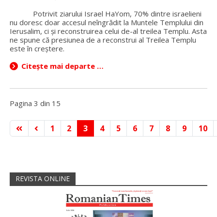
Potrivit ziarului Israel HaYom, 70% dintre israelieni
nu doresc doar accesul neîngrădit la Muntele Templului din
Ierusalim, ci și reconstruirea celui de-al treilea Templu. Asta
ne spune că presiunea de a reconstrui al Treilea Templu
este în creștere.
Citește mai departe …
Pagina 3 din 15
1
2
3
4
5
6
7
8
9
10
REVISTA ONLINE