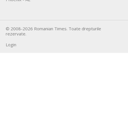
©
2008-2026
Romanian Times
. Toate drepturile
rezervate.
Login