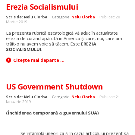
Erezia Socialismului
Scris de:
Nelu Ciorba
Categorie:
Nelu Ciorba
Publicat: 20
Martie 2019
La prezenta rubrică escatologică vă aduc în actualitate
erezia de curând apărută în America și care, noi, care am
trăit-o nu avem voie să tăcem. Este
EREZIA
SOCIALISMULUI
.
Citește mai departe …
US Government Shutdown
Scris de:
Nelu Ciorba
Categorie:
Nelu Ciorba
Publicat: 21
Ianuarie 2019
(Închiderea temporară a guvernului SUA)
Se întâmplă uneori ca și în cazul articolului prezent să