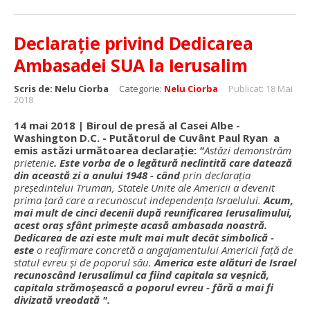
Declarație privind Dedicarea
Ambasadei SUA la Ierusalim
Scris de:
Nelu Ciorba
Categorie:
Nelu Ciorba
Publicat: 18 Mai
2018
14 mai 2018 | Biroul de presă al Casei Albe -
Washington D.C. - Putătorul de Cuvânt Paul Ryan a
emis astăzi următoarea declarație:
"
Astăzi demonstrăm
prietenie
. Este vorba de o legătură neclintită care datează
din această zi a anului 1948 - când
prin declarația
președintelui Truman, Statele Unite ale Americii a devenit
prima țară care a recunoscut independența Israelului.
Acum,
mai mult de cinci decenii după reunificarea Ierusalimului,
acest oraș sfânt primește acasă ambasada noastră.
Dedicarea de azi este mult mai mult decât simbolică -
este
o reafirmare concretă a angajamentului Americii față de
statul evreu și de poporul său.
America este alături de Israel
recunoscând Ierusalimul ca fiind capitala sa veșnică,
capitala strămoșească a poporul evreu - fără a mai fi
divizată vreodată ".