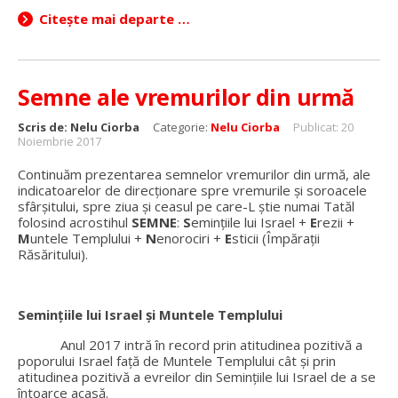
Citește mai departe …
Semne ale vremurilor din urmă
Scris de:
Nelu Ciorba
Categorie:
Nelu Ciorba
Publicat: 20
Noiembrie 2017
Continuăm prezentarea semnelor vremurilor din urmă, ale
indicatoarelor de direcţionare spre vremurile şi soroacele
sfârşitului, spre ziua şi ceasul pe care-L ştie numai Tatăl
folosind acrostihul
SEMNE
:
S
eminţiile lui Israel +
E
rezii +
M
untele Templului +
N
enorociri +
E
sticii (Împăraţii
Răsăritului).
Semințiile lui Israel și Muntele Templului
Anul 2017 intră în record prin atitudinea pozitivă a
poporului Israel față de Muntele Templului cât și prin
atitudinea pozitivă a evreilor din Semințiile lui Israel de a se
întoarce acasă.