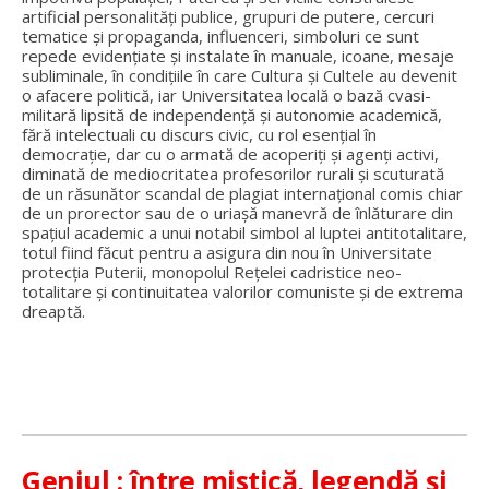
artificial personalități publice, grupuri de putere, cercuri
tematice și propaganda, influenceri, simboluri ce sunt
repede evidențiate și instalate în manuale, icoane, mesaje
subliminale, în condițiile în care Cultura și Cultele au devenit
o afacere politică, iar Universitatea locală o bază cvasi-
militară lipsită de independență și autonomie academică,
fără intelectuali cu discurs civic, cu rol esențial în
democrație, dar cu o armată de acoperiți și agenți activi,
diminată de mediocritatea profesorilor rurali și scuturată
de un răsunător scandal de plagiat internațional comis chiar
de un prorector sau de o uriașă manevră de înlăturare din
spațiul academic a unui notabil simbol al luptei antitotalitare,
totul fiind făcut pentru a asigura din nou în Universitate
protecția Puterii, monopolul Rețelei cadristice neo-
totalitare și continuitatea valorilor comuniste și de extrema
dreaptă.
Geniul : între mistică, legendă și