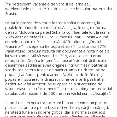
Îmi petreceam vacanțele de vară și de iarnă sau
weekendurile din anii ’50 – ’60 la casele bunicilor materni din
Frasin.
Situat în partea de Vest a fostei Mănăstiri Voroneţ, la
poalele împădurite ale muntelui Ascuţita, în unghiul format
de râul Moldova cu pârâul Suha, la confluenţele lor, la numai
7 km vest de orăşelul Gura Humorului, satul Frasin – după
numele copacului frasin ce altădată împădurea „Dealul
Frasinilor” – începe să fie populat abia în jurul anului 1776.
Până atunci, precum rezultă din documentele hotarnice ale
lui Vartolomei Măzăreanu din 1738, aceste locuri erau
nepopulate. După o legendă cunoscută de bătrânii locului,
denumirea satului ar avea originea într-un frasin bătrân şi
scorburos ce era folosit de haiducii timpului drept loc de
popas şi adăpost pentru arme. Acelui loc de întâlnire şi
popas ei îi spuneau la „frasin”, nume ce s-ar fi păstrat şi
astăzi. Relieful acestor locuri apare ca o succesiune de
valuri uriaşe ce au încremenit în creste ce ating, pe teritoriul
satului, cota maximă de 500 metri în vârful numit „Ascuţita”.
În podul casei bunicilor, precum bărcuțele dintr-un port de
plaisance, printre piese bizare și vechituri, cărți românești,
nemțești (unele în scriere gotică, dar și normală) sau idiș
(aveau și evreii învățăturile și Cărțile sfinților lor, aflate în