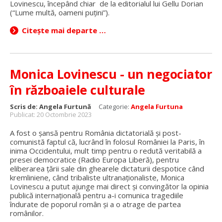
Lovinescu, începând chiar de la editorialul lui Gellu Dorian
(“Lume multă, oameni puțini”).
Citește mai departe …
Monica Lovinescu - un negociator
în războaiele culturale
Scris de:
Angela Furtună
Categorie:
Angela Furtuna
Publicat: 20 Octombrie 2023
A fost o șansă pentru România dictatorială și post-
comunistă faptul că, lucrând în folosul României la Paris, în
inima Occidentului, mult timp pentru o redută veritabilă a
presei democratice (Radio Europa Liberă), pentru
eliberarea țării sale din ghearele dictaturii despotice când
kremliniene, când tribaliste ultranaționaliste, Monica
Lovinescu a putut ajunge mai direct și convingător la opinia
publică internațională pentru a-i comunica tragediile
îndurate de poporul român și a o atrage de partea
românilor.