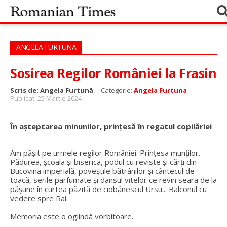
ANGELA FURTUNA
Sosirea Regilor României la Frasin
Scris de:
Angela Furtună
Categorie:
Angela Furtuna
Publicat: 25 Martie 2024
În așteptarea minunilor, prințesă în regatul copilăriei
Am pășit pe urmele regilor României. Prințesa munților.
Pădurea, școala și biserica, podul cu reviste și cărți din
Bucovina imperială, poveștile bătrânilor și cântecul de
toacă, serile parfumate și dansul vitelor ce revin seara de la
pășune în curtea păzită de ciobănescul Ursu... Balconul cu
vedere spre Rai.
Memoria este o oglindă vorbitoare.