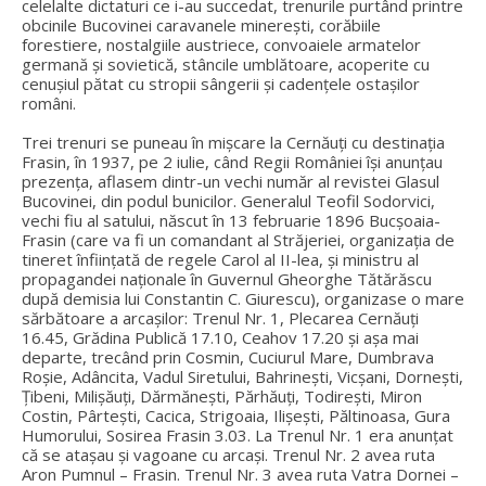
celelalte dictaturi ce i-au succedat, trenurile purtând printre
obcinile Bucovinei caravanele minerești, corăbiile
forestiere, nostalgiile austriece, convoaiele armatelor
germană și sovietică, stâncile umblătoare, acoperite cu
cenușiul pătat cu stropii sângerii și cadențele ostașilor
români.
Trei trenuri se puneau în mișcare la Cernăuți cu destinația
Frasin, în 1937, pe 2 iulie, când Regii României își anunțau
prezența, aflasem dintr-un vechi număr al revistei Glasul
Bucovinei, din podul bunicilor. Generalul Teofil Sodorvici,
vechi fiu al satului, născut în 13 februarie 1896 Bucșoaia-
Frasin (care va fi un comandant al Străjeriei, organizația de
tineret înființată de regele Carol al II-lea, și ministru al
propagandei naționale în Guvernul Gheorghe Tătărăscu
după demisia lui Constantin C. Giurescu), organizase o mare
sărbătoare a arcașilor: Trenul Nr. 1, Plecarea Cernăuți
16.45, Grădina Publică 17.10, Ceahov 17.20 și așa mai
departe, trecând prin Cosmin, Cuciurul Mare, Dumbrava
Roșie, Adâncita, Vadul Siretului, Bahrinești, Vicșani, Dornești,
Țibeni, Milișăuți, Dărmănești, Părhăuți, Todirești, Miron
Costin, Pârtești, Cacica, Strigoaia, Ilișești, Păltinoasa, Gura
Humorului, Sosirea Frasin 3.03. La Trenul Nr. 1 era anunțat
că se atașau și vagoane cu arcași. Trenul Nr. 2 avea ruta
Aron Pumnul – Frasin. Trenul Nr. 3 avea ruta Vatra Dornei –