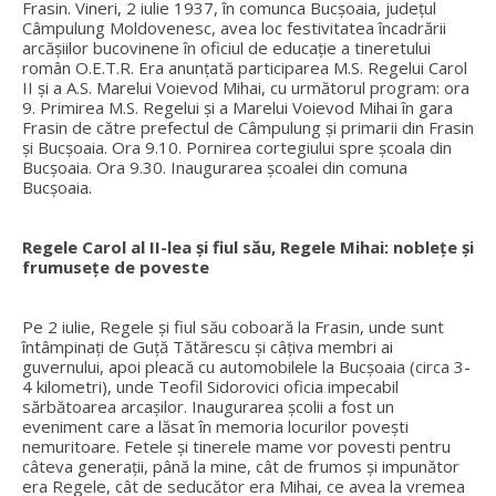
Frasin. Vineri, 2 iulie 1937, în comunca Bucșoaia, județul
Câmpulung Moldovenesc, avea loc festivitatea încadrării
arcășiilor bucovinene în oficiul de educație a tineretului
român O.E.T.R. Era anunțată participarea M.S. Regelui Carol
II și a A.S. Marelui Voievod Mihai, cu următorul program: ora
9. Primirea M.S. Regelui și a Marelui Voievod Mihai în gara
Frasin de către prefectul de Câmpulung și primarii din Frasin
și Bucșoaia. Ora 9.10. Pornirea cortegiului spre școala din
Bucșoaia. Ora 9.30. Inaugurarea școalei din comuna
Bucșoaia.
Regele Carol al II-lea și fiul său, Regele Mihai: noblețe și
frumusețe de poveste
Pe 2 iulie, Regele și fiul său coboară la Frasin, unde sunt
întâmpinați de Guță Tătărescu și câțiva membri ai
guvernului, apoi pleacă cu automobilele la Bucșoaia (circa 3-
4 kilometri), unde Teofil Sidorovici oficia impecabil
sărbătoarea arcașilor. Inaugurarea școlii a fost un
eveniment care a lăsat în memoria locurilor povești
nemuritoare. Fetele și tinerele mame vor povesti pentru
câteva generații, până la mine, cât de frumos și impunător
era Regele, cât de seducător era Mihai, ce avea la vremea