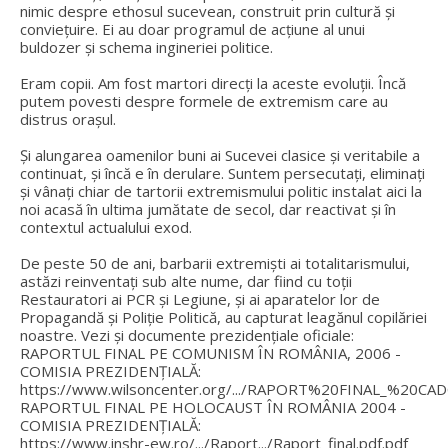
nimic despre ethosul sucevean, construit prin cultură și
conviețuire. Ei au doar programul de acțiune al unui
buldozer și schema ingineriei politice.
Eram copii. Am fost martori direcți la aceste evoluții. Încă
putem povesti despre formele de extremism care au
distrus orașul.
Și alungarea oamenilor buni ai Sucevei clasice și veritabile a
continuat, și încă e în derulare. Suntem persecutați, eliminați
și vânați chiar de tartorii extremismului politic instalat aici la
noi acasă în ultima jumătate de secol, dar reactivat și în
contextul actualului exod.
De peste 50 de ani, barbarii extremiști ai totalitarismului,
astăzi reinventați sub alte nume, dar fiind cu toții
Restauratori ai PCR și Legiune, și ai aparatelor lor de
Propagandă și Poliție Politică, au capturat leagănul copilăriei
noastre. Vezi și documente prezidențiale oficiale:
RAPORTUL FINAL PE COMUNISM ÎN ROMÂNIA, 2006 -
COMISIA PREZIDENȚIALĂ:
https://www.wilsoncenter.org/.../RAPORT%20FINAL_%20CAD
RAPORTUL FINAL PE HOLOCAUST ÎN ROMÂNIA 2004 -
COMISIA PREZIDENȚIALĂ:
https://www.inshr-ew.ro/.../Raport.../Raport_final.pdf.pdf