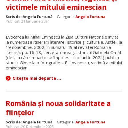
victimele mitului eminescian
Scris de:
Angela Furtună
Categorie:
Angela Furtuna
Publicat: 21 Ianuarie 2024
Evocarea lui Mihai Eminescu la Ziua Culturii Naționale invită
la numeroase itinerarii literare, istorice și culturale. Astfel, la
19 noiembrie, 2002, în numărul 49 al revistei România
literară, pp. 16-18, cercetătoarea și istoricul Gabriela Omăt
(de la a cărei moarte se împlinesc cinci ani în 2024) publica
studiul Glose la o fotografie – E. Lovinescu, victimă a mitului
eminescian.
Citește mai departe …
România și noua solidaritate a
ființelor
Scris de:
Angela Furtună
Categorie:
Angela Furtuna
Publicat: 20 Decembrie 2023