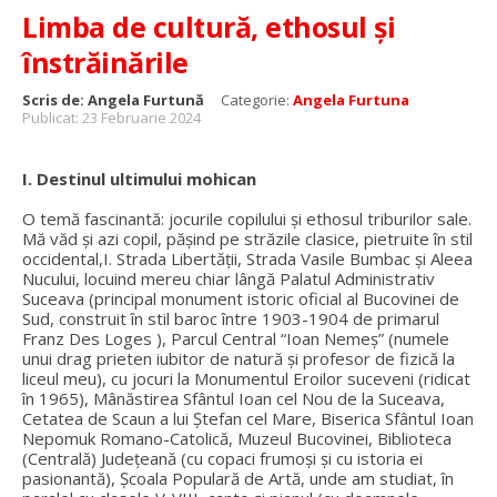
Limba de cultură, ethosul și
înstrăinările
Scris de:
Angela Furtună
Categorie:
Angela Furtuna
Publicat: 23 Februarie 2024
I. Destinul ultimului mohican
O temă fascinantă: jocurile copilului și ethosul triburilor sale.
Mă văd și azi copil, pășind pe străzile clasice, pietruite în stil
occidental,I. Strada Libertății, Strada Vasile Bumbac și Aleea
Nucului, locuind mereu chiar lângă Palatul Administrativ
Suceava (principal monument istoric oficial al Bucovinei de
Sud, construit în stil baroc între 1903-1904 de primarul
Franz Des Loges ), Parcul Central “Ioan Nemeș” (numele
unui drag prieten iubitor de natură și profesor de fizică la
liceul meu), cu jocuri la Monumentul Eroilor suceveni (ridicat
în 1965), Mânăstirea Sfântul Ioan cel Nou de la Suceava,
Cetatea de Scaun a lui Ștefan cel Mare, Biserica Sfântul Ioan
Nepomuk Romano-Catolică, Muzeul Bucovinei, Biblioteca
(Centrală) Județeană (cu copaci frumoși și cu istoria ei
pasionantă), Școala Populară de Artă, unde am studiat, în