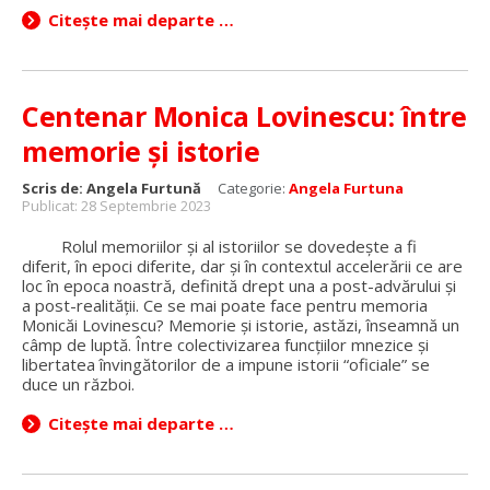
Citește mai departe …
Centenar Monica Lovinescu: între
memorie și istorie
Scris de:
Angela Furtună
Categorie:
Angela Furtuna
Publicat: 28 Septembrie 2023
Rolul memoriilor și al istoriilor se dovedește a fi
diferit, în epoci diferite, dar și în contextul accelerării ce are
loc în epoca noastră, definită drept una a post-advărului și
a post-realității. Ce se mai poate face pentru memoria
Monicăi Lovinescu? Memorie și istorie, astăzi, înseamnă un
câmp de luptă. Între colectivizarea funcțiilor mnezice și
libertatea învingătorilor de a impune istorii “oficiale” se
duce un război.
Citește mai departe …