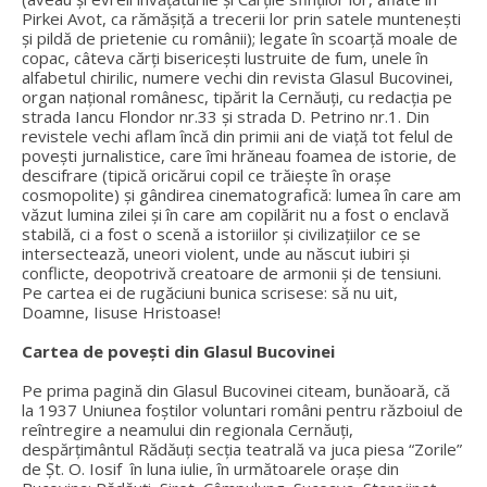
Pirkei Avot, ca rămășiță a trecerii lor prin satele muntenești
și pildă de prietenie cu românii); legate în scoarță moale de
copac, câteva cărți bisericești lustruite de fum, unele în
alfabetul chirilic, numere vechi din revista Glasul Bucovinei,
organ național românesc, tipărit la Cernăuți, cu redacția pe
strada Iancu Flondor nr.33 și strada D. Petrino nr.1. Din
revistele vechi aflam încă din primii ani de viață tot felul de
povești jurnalistice, care îmi hrăneau foamea de istorie, de
descifrare (tipică oricărui copil ce trăiește în orașe
cosmopolite) și gândirea cinematografică: lumea în care am
văzut lumina zilei și în care am copilărit nu a fost o enclavă
stabilă, ci a fost o scenă a istoriilor și civilizațiilor ce se
intersectează, uneori violent, unde au născut iubiri și
conflicte, deopotrivă creatoare de armonii și de tensiuni.
Pe cartea ei de rugăciuni bunica scrisese: să nu uit,
Doamne, Iisuse Hristoase!
Cartea de povești din Glasul Bucovinei
Pe prima pagină din Glasul Bucovinei citeam, bunăoară, că
la 1937 Uniunea foștilor voluntari români pentru războiul de
reîntregire a neamului din regionala Cernăuți,
despărțimântul Rădăuți secția teatrală va juca piesa “Zorile”
de Șt. O. Iosif în luna iulie, în următoarele orașe din