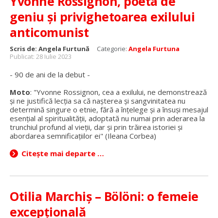
Yvonne Rossignon, poeta de
geniu și privighetoarea exilului
anticomunist
Scris de:
Angela Furtună
Categorie:
Angela Furtuna
Publicat: 28 Iulie 2023
- 90 de ani de la debut -
Moto
: "Yvonne Rossignon, cea a exilului, ne demonstrează
şi ne justifică lecţia sa că naşterea şi sangvinitatea nu
determină singure o etnie, fără a înţelege şi a însuşi mesajul
esenţial al spiritualităţii, adoptată nu numai prin aderarea la
trunchiul profund al vieţii, dar şi prin trăirea istoriei şi
abordarea semnificaţiilor ei" (Ileana Corbea)
Citește mai departe …
Otilia Marchiș – Bölöni: o femeie
excepțională