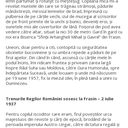
lemn parfumat și rotunjit cu meșteșug. Copilăria mică mi-a
revelat muntele din care se trăgeau strămoșii, pădurile
mănăstirești, mirosul lemnelor de brad, împreună cu
pulberea de pe cărțile vechi, izul de mucegai al scrisorilor
de pe front primite de la unchi și bunici, deveniți eroi, și
sunetele moi ale cuverturilor de lână. Foișorul din pod avea
vedere către altar, situat la nici 30 de metri. Gard în gard cu
noi era Biserica ”Sfinții Arhangheli Mihail și Gavriil” din Frasin.
Uneori, doar pentru a citi, contopită cu singurătatea
obcinelor bucovinene și cu umbra repede a pădurii de pe
firul apelor. Din când în când, ascunsă cu cărțile mele în
podul încins, îmi ridicam fruntea și priveam zarea largă
înspre Râul Suha sau Moldova, către Gura Humorului, spre
îndepărtata Suceavă, unde locuiam și unde mă născusem
pe 19 iunie 1957, fix la miezul zilei, în plină taină a unirii cu
Dumnezeu.
Trenurile Regilor României sosesc la Frasin – 2 iulie
1937
Pentru copilul iscoditor care eram, firul poveștilor urca
majestuos din reviste și cărți de epocă, brodând de la
perioada imperiului Austro-Ungar, către dictatura regală și