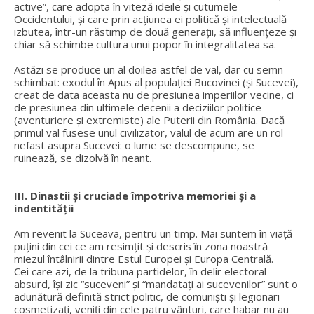
active”, care adopta în viteză ideile și cutumele
Occidentului, și care prin acțiunea ei politică și intelectuală
izbutea, într-un răstimp de două generații, să influențeze și
chiar să schimbe cultura unui popor în integralitatea sa.
Astăzi se produce un al doilea astfel de val, dar cu semn
schimbat: exodul în Apus al populației Bucovinei (și Sucevei),
creat de data aceasta nu de presiunea imperiilor vecine, ci
de presiunea din ultimele decenii a deciziilor politice
(aventuriere și extremiste) ale Puterii din România. Dacă
primul val fusese unul civilizator, valul de acum are un rol
nefast asupra Sucevei: o lume se descompune, se
ruinează, se dizolvă în neant.
III. Dinastii și cruciade împotriva memoriei și a
indentității
Am revenit la Suceava, pentru un timp. Mai suntem în viață
puțini din cei ce am resimțit și descris în zona noastră
miezul întâlnirii dintre Estul Europei și Europa Centrală.
Cei care azi, de la tribuna partidelor, în delir electoral
absurd, își zic “suceveni” și “mandatați ai sucevenilor” sunt o
adunătură definită strict politic, de comuniști și legionari
cosmetizați, veniți din cele patru vânturi, care habar nu au