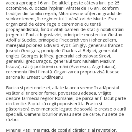
aceea aproape 16 ani. De altfel, peste câteva luni, pe 25
octombrie, cu ocazia împlinirii vârstei de 16 ani, conform
tradiției din familia regală, Mihai devine ofițer, în gradul de
sublocotenent, în regimentul 1 Vânători de Munte. Este
organizată de către rege o ceremonie cu tentă
propagandistică, fiind invitați oameni de stat și nobili străini
(regentul Paul al Iugoslaviei, principele moștenitor Gustav
Adolf al Suediei, principele Friederich von Hohenzollern,
mareșalul polonez Edward Rydz-Śmigły, generalul francez
Joseph Georges, principele Charles al Belgiei, generalul
englez Georges Jeffrey, generalul cehoslovac Sirovi,
generalul grec Dragos, generalul turc Muhalim Mazlum
Iskova), cât și politicieni români (Averescu, Argetoianu),
ceremonia fiind filmată. Organizarea propriu-zisă fusese
sarcina lui Ernest Urdăreanu.
Bunica și prietenele ei, aflate la acea vreme în adăpostul
visător al tinerelor femei, povesteau adesea, vrăjite,
despre farmecul regilor României, de parcă ar fi făcut parte
din familie. Faptul că regii poposiseră la Frasin și
păstoriseră evenimentele legate de școală le crease o aură
specială. Oamenii locurilor aveau sete de carte, nu sete de
război.
Minune! Pașii mei mici, de copil al cărților și al revistelor,