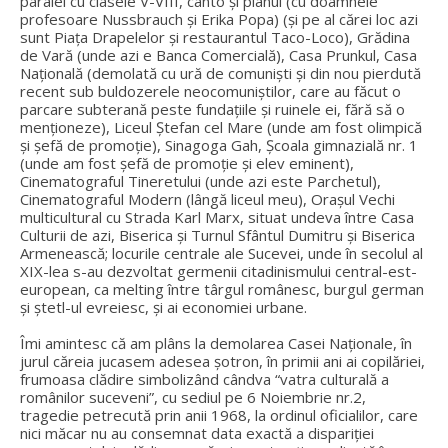
paralel cu clasele V-VIII, canto și pianul (cu doamnele
profesoare Nussbrauch și Erika Popa) (și pe al cărei loc azi
sunt Piața Drapelelor și restaurantul Taco-Loco), Grădina
de Vară (unde azi e Banca Comercială), Casa Prunkul, Casa
Națională (demolată cu ură de comuniști și din nou pierdută
recent sub buldozerele neocomuniștilor, care au făcut o
parcare subterană peste fundațiile și ruinele ei, fără să o
menționeze), Liceul Ștefan cel Mare (unde am fost olimpică
și șefă de promoție), Sinagoga Gah, Școala gimnazială nr. 1
(unde am fost șefă de promoție și elev eminent),
Cinematograful Tineretului (unde azi este Parchetul),
Cinematograful Modern (lângă liceul meu), Orașul Vechi
multicultural cu Strada Karl Marx, situat undeva între Casa
Culturii de azi, Biserica și Turnul Sfântul Dumitru și Biserica
Armenească; locurile centrale ale Sucevei, unde în secolul al
XIX-lea s-au dezvoltat germenii citadinismului central-est-
european, ca melting între târgul românesc, burgul german
și ștetl-ul evreiesc, și ai economiei urbane.
Îmi amintesc că am plâns la demolarea Casei Naționale, în
jurul căreia jucasem adesea șotron, în primii ani ai copilăriei,
frumoasa clădire simbolizând cândva “vatra culturală a
românilor suceveni”, cu sediul pe 6 Noiembrie nr.2,
tragedie petrecută prin anii 1968, la ordinul oficialilor, care
nici măcar nu au consemnat data exactă a dispariției