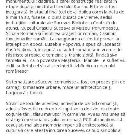
monumentului : clădirea, a cărei construcţie realizată în
etape după proiectul arhitectului Konrad Bittner a fost
inaugurată, în stadiul final (cel de-al doilea corp) la data de
8 mai 1932, fusese, o bună bucată de vreme, sediul
instituţiilor culturale ale Sucevei: Biblioteca Centrală de
atunci, Muzeul Oraşului Suceava şi Muzeul Porumbescu,
Şcoala Română şi Însoţirea orăşenilor români, Casinoul
funcţionarilor români. La inaugurarea ei, fostul primar, un
înțelept din epocă, Eusebie Popovici, a spus că „această
Casă Naţională, începută cu suflet românesc în vreme de
răstrişte şi robie, e temeinic şi trainic zidită, fiindcă şi-n
temelia ei - ca-n povestea Meşterului Manole - e suflet viu
zidit: sufletul cel viu al credinţei în izbândirea neamului
românesc!”.
Sistematizarea Sucevei comuniste a fost un proces plin de
carnagii și masacre urbane, măceluri arhitectonice și
batjocură citadină.
Străini de locurile acestea, activiștii de partid comuniști,
aduși și învestiți cu drepturi capitale la decizie, din toate
colțurile țării, tăiau mai ușor în carne vie. Aveau misiunea să
distrugă memoria orașului anterioară PCR ultranaționalist
ceaușist, mai ales memoria imperială arhitectonică și
culturală care atesta înrudirea Sucevei, ca Sud simbolic al