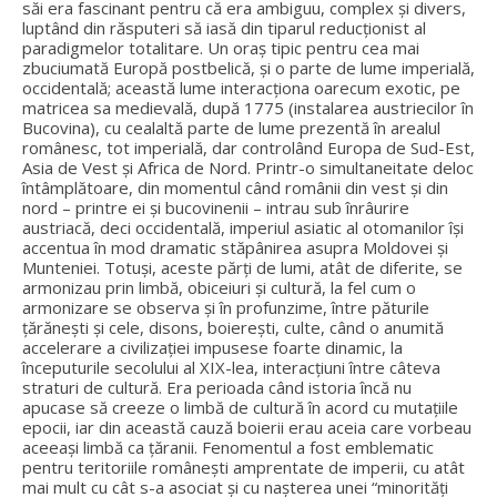
săi era fascinant pentru că era ambiguu, complex și divers,
luptând din răsputeri să iasă din tiparul reducționist al
paradigmelor totalitare. Un oraș tipic pentru cea mai
zbuciumată Europă postbelică, și o parte de lume imperială,
occidentală; această lume interacționa oarecum exotic, pe
matricea sa medievală, după 1775 (instalarea austriecilor în
Bucovina), cu cealaltă parte de lume prezentă în arealul
românesc, tot imperială, dar controlând Europa de Sud-Est,
Asia de Vest și Africa de Nord. Printr-o simultaneitate deloc
întâmplătoare, din momentul când românii din vest și din
nord – printre ei și bucovinenii – intrau sub înrâurire
austriacă, deci occidentală, imperiul asiatic al otomanilor își
accentua în mod dramatic stăpânirea asupra Moldovei și
Munteniei. Totuși, aceste părți de lumi, atât de diferite, se
armonizau prin limbă, obiceiuri și cultură, la fel cum o
armonizare se observa și în profunzime, între păturile
țărănești și cele, disons, boierești, culte, când o anumită
accelerare a civilizației impusese foarte dinamic, la
începuturile secolului al XIX-lea, interacțiuni între câteva
straturi de cultură. Era perioada când istoria încă nu
apucase să creeze o limbă de cultură în acord cu mutațiile
epocii, iar din această cauză boierii erau aceia care vorbeau
aceeași limbă ca țăranii. Fenomentul a fost emblematic
pentru teritoriile românești amprentate de imperii, cu atât
mai mult cu cât s-a asociat și cu nașterea unei “minorități