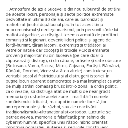
... Atmosfera de azi a Sucevei e din nou tulburată de străinii
de aceste locuri, personaje și secte politice extremiste
dezvoltate în ultimii 30 de ani, care au baronizat și
mafiotizat ținutul după bunul plac în tot acest timp -
neocomunismul și neolegionarismul, prin personificările lui
mafiot-oligarhice, au câștigat teren: o armată de profitori
comuniști și legionari, deveniți lideri politici și agenți de
forță-humint, țărani lacomi, extremiști și trădători ai
vetrelor natale dar cocoțați în troicile PCR și emanate,
proveniți majoritar nu din Suceava (pe care doar o
căpușează și distrug), ci din cătune, orășele și sate obscure
(Botoșana, Vama, Salcea, Mitoc, Cajvana, Forăști, Flămânzi,
Rădăuți, Dorohoi, Vicov și atâtea altele) construiesc un
veritabil secol al fratricidului și al distrugerii istoriei. În
puține locuri aparent democratice s-a mai întâmplat ca atât
de mulți străini comasați brusc într-o zonă, la ordin politic,
ca o invazie, să distrugă atât de mult și de neângrădit
memoria și rosturile acelei zone – mai întâi în numele
românismului tribalist, mai apoi în numele libertăților
antreprenoriale și de război, sau ale reactivării
tradiționalismului-ultranaționalist-ortodox. Lucrurile se
petrec aievea, memoria e falsificată; prin tehnici de
cyberint-humint, specifice unui război hibrid orientat
împotriva populației, Puterea și serviciile construiesc