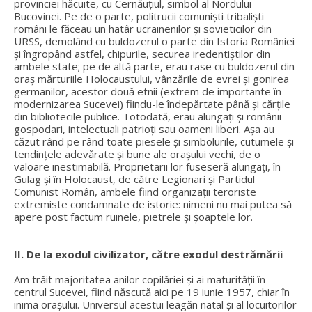
provinciei hăcuite, cu Cernăuțiul, simbol al Nordului
Bucovinei. Pe de o parte, politrucii comuniști tribaliști
români le făceau un hatâr ucrainenilor și sovieticilor din
URSS, demolând cu buldozerul o parte din Istoria României
și îngropând astfel, chipurile, securea iredentiștilor din
ambele state; pe de altă parte, erau rase cu buldozerul din
oraș mărturiile Holocaustului, vânzările de evrei și gonirea
germanilor, acestor două etnii (extrem de importante în
modernizarea Sucevei) fiindu-le îndepărtate până și cărțile
din bibliotecile publice. Totodată, erau alungați și românii
gospodari, intelectuali patrioți sau oameni liberi. Așa au
căzut rând pe rând toate piesele și simbolurile, cutumele și
tendințele adevărate și bune ale orașului vechi, de o
valoare inestimabilă. Proprietarii lor fuseseră alungați, în
Gulag și în Holocaust, de către Legionari și Partidul
Comunist Român, ambele fiind organizații teroriste
extremiste condamnate de istorie: nimeni nu mai putea să
apere post factum ruinele, pietrele și șoaptele lor.
II. De la exodul civilizator, către exodul destrămării
Am trăit majoritatea anilor copilăriei și ai maturității în
centrul Sucevei, fiind născută aici pe 19 iunie 1957, chiar în
inima orașului. Universul acestui leagăn natal și al locuitorilor