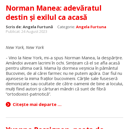
Norman Manea: adevăratul
destin și exilul ca acasă
Scris de:
Angela Furtună
Categorie:
Angela Furtuna
Publicat: 24 August 2023
New York, New York
- Vino la New York, mi-a spus Norman Manea, la despărțire.
Amândoi aveam lacrimi în ochi. Simțeam că el se afla acasă
pentru ultima oară. Mama își dormea veșnicia în pământul
Bucovinei, de al cărei farmec nu ne putem apăra. Dar fiul nu
ajunsese la inima fraților bucovineni. Cărțile sale fuseseră
demonizate sau ocultate de către oamenii de bine ai locului,
mulți fiind autori și cărturari mândri că sunt de fibră
“ortodoxist-patriotică”.
Citește mai departe …