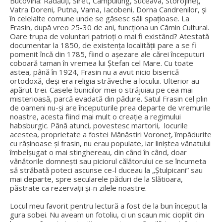
Bucovina: Rădăuți, Siret, Câmpulung, Suceava, Storojineț,
Vatra Doreni, Putna, Vama, Iacobeni, Dorna Candrenilor, și
în celelalte comune unde se găsesc săli spațioase. La
Frasin, după vreo 25-30 de ani, funcționa un Cămin Cultural.
Oare trupa de voluntari patrioți o mai fi existând? Atestată
docu­men­tar la 1850, de existența localității pare a se fi
pomenit încă din 1785, fiind o așezare ale cărei începuturi
coboară taman în vremea lui Ștefan cel Mare. Cu toate
astea, până în 1924, Frasin nu a avut nicio biserică
ortodoxă, deși era religia străveche a locului. Ulterior au
apărut trei. Casele bunicilor mei o străjuiau pe cea mai
misterioasă, parcă evadată din pădure. Satul Frasin cel plin
de oameni nu-şi are începuturile prea departe de vremurile
noastre, acesta fiind mai mult o creaţie a regimului
habsburgic. Până atunci, povestesc martorii, locurile
acestea, proprietate a fostei Mănăstiri Voroneţ, împădurite
cu răşinoase şi frasin, nu erau populate, iar liniştea vânatului
îmbelşugat o mai stinghereau, din când în când, doar
vânătorile domneşti sau piciorul călătorului ce se încumeta
să străbată poteci ascunse ce-l duceau la „Ştulpicani” sau
mai departe, spre secularele păduri de la Slătioara,
păstrate ca rezervaţii şi-n zilele noastre.
Locul meu favorit pentru lectură a fost de la bun început la
gura sobei. Nu aveam un fotoliu, ci un scaun mic cioplit din