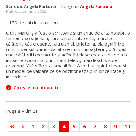
Scris de:
Angela Furtună
Categorie:
Angela Furtuna
Publicat: 23 Iunie 2023
- 150 de ani de la naștere -
Otilia Marchiș a fost o scriitoare și un critic de artă notabil, o
femeie excepțională, care a iubit călătoriile, mai ales
călătoria către esențe, altruismul, prietenia, dialogul între
culturi, sensul primordial al aventurii cunoașterii: „ ... Scopul
unei călătorii bine făcute şi adînc înţelese este acela de a te
întoarce acasă mai bun, mai înţelept, mai deschis spre
orizontul fără sfârşit al umanităţii“. A fost un spirit elevat și
un model de valoare ce se poziționează prin sinceritate și
încredere.
Citește mai departe …
Pagina 4 din 21
1
2
3
4
5
6
7
8
9
10